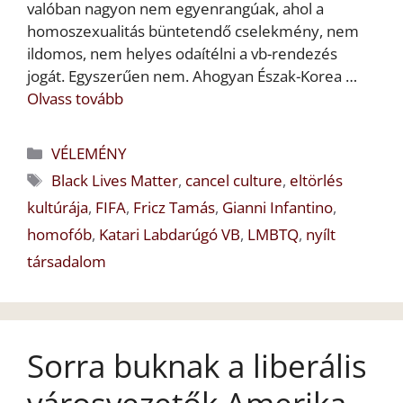
valóban nagyon nem egyenrangúak, ahol a
homoszexualitás büntetendő cselekmény, nem
ildomos, nem helyes odaítélni a vb-rendezés
jogát. Egyszerűen nem. Ahogyan Észak-Korea …
Olvass tovább
Kategória
VÉLEMÉNY
Címkék
Black Lives Matter
,
cancel culture
,
eltörlés
kultúrája
,
FIFA
,
Fricz Tamás
,
Gianni Infantino
,
homofób
,
Katari Labdarúgó VB
,
LMBTQ
,
nyílt
társadalom
Sorra buknak a liberális