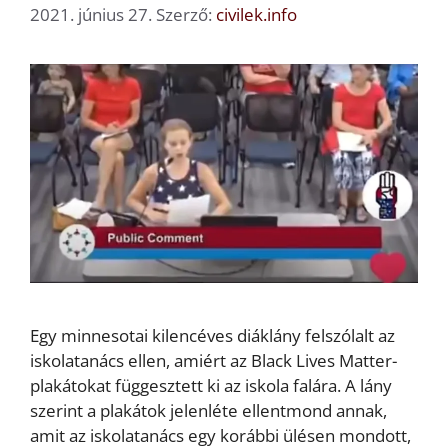
2021. június 27.
Szerző:
civilek.info
Egy minnesotai kilencéves diáklány felszólalt az
iskolatanács ellen, amiért az Black Lives Matter-
plakátokat függesztett ki az iskola falára. A lány
szerint a plakátok jelenléte ellentmond annak,
amit az iskolatanács egy korábbi ülésen mondott,