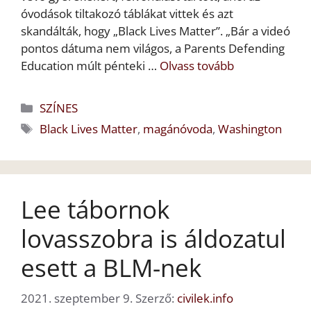
óvodások tiltakozó táblákat vittek és azt
skandálták, hogy „Black Lives Matter”. „Bár a videó
pontos dátuma nem világos, a Parents Defending
Education múlt pénteki …
Olvass tovább
Kategória
SZÍNES
Címkék
Black Lives Matter
,
magánóvoda
,
Washington
Lee tábornok
lovasszobra is áldozatul
esett a BLM-nek
2021. szeptember 9.
Szerző:
civilek.info