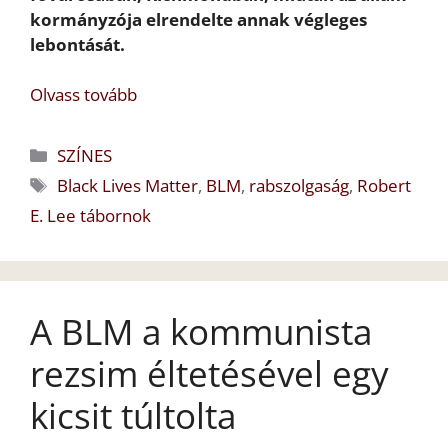
kormányzója elrendelte annak végleges
lebontását.
Olvass tovább
Kategória
SZÍNES
Címkék
Black Lives Matter
,
BLM
,
rabszolgaság
,
Robert
E. Lee tábornok
A BLM a kommunista
rezsim éltetésével egy
kicsit túltolta