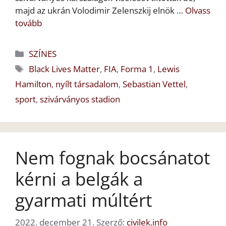
majd az ukrán Volodimir Zelenszkij elnök …
Olvass
tovább
Kategória
SZÍNES
Címkék
Black Lives Matter
,
FIA
,
Forma 1
,
Lewis
Hamilton
,
nyílt társadalom
,
Sebastian Vettel
,
sport
,
szivárványos stadion
Nem fognak bocsánatot
kérni a belgák a
gyarmati múltért
2022. december 21.
Szerző:
civilek.info