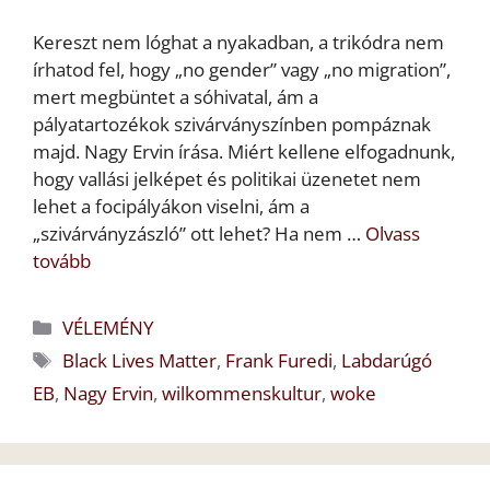
Kereszt nem lóghat a nyakadban, a trikódra nem
írhatod fel, hogy „no gender” vagy „no migration”,
mert megbüntet a sóhivatal, ám a
pályatartozékok szivárványszínben pompáznak
majd. Nagy Ervin írása. Miért kellene elfogadnunk,
hogy vallási jelképet és politikai üzenetet nem
lehet a focipályákon viselni, ám a
„szivárványzászló” ott lehet? Ha nem …
Olvass
tovább
Kategória
VÉLEMÉNY
Címkék
Black Lives Matter
,
Frank Furedi
,
Labdarúgó
EB
,
Nagy Ervin
,
wilkommenskultur
,
woke