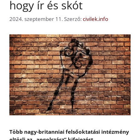
hogy ír és skót
2024. szeptember 11.
Szerző:
civilek.info
Több nagy-britanniai felsőoktatási intézmény
eltörli az „angolszász” kifejezést,