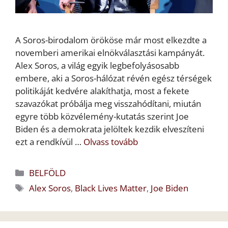
A Soros-birodalom örököse már most elkezdte a
novemberi amerikai elnökválasztási kampányát.
Alex Soros, a világ egyik legbefolyásosabb
embere, aki a Soros-hálózat révén egész térségek
politikáját kedvére alakíthatja, most a fekete
szavazókat próbálja meg visszahódítani, miután
egyre több közvélemény-kutatás szerint Joe
Biden és a demokrata jelöltek kezdik elveszíteni
ezt a rendkívül …
Olvass tovább
Kategória
BELFÖLD
Címkék
Alex Soros
,
Black Lives Matter
,
Joe Biden