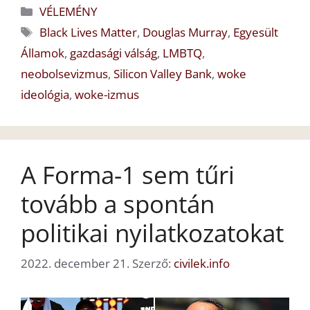
Kategória
VÉLEMÉNY
Címkék
Black Lives Matter
,
Douglas Murray
,
Egyesült
Államok
,
gazdasági válság
,
LMBTQ
,
neobolsevizmus
,
Silicon Valley Bank
,
woke
ideológia
,
woke-izmus
A Forma-1 sem tűri
tovább a spontán
politikai nyilatkozatokat
2022. december 21.
Szerző:
civilek.info