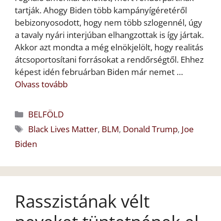
tartják. Ahogy Biden több kampányígéretéről
bebizonyosodott, hogy nem több szlogennél, úgy
a tavaly nyári interjúban elhangzottak is így jártak.
Akkor azt mondta a még elnökjelölt, hogy realitás
átcsoportosítani forrásokat a rendőrségtől. Ehhez
képest idén februárban Biden már nemet …
Olvass tovább
Kategória
BELFÖLD
Címkék
Black Lives Matter
,
BLM
,
Donald Trump
,
Joe
Biden
Rasszistának vélt