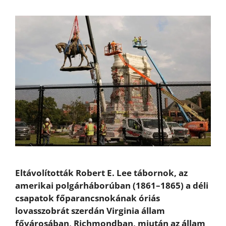
Eltávolították Robert E. Lee tábornok, az
amerikai polgárháborúban (1861–1865) a déli
csapatok főparancsnokának óriás
lovasszobrát szerdán Virginia állam
fővárosában, Richmondban, miután az állam