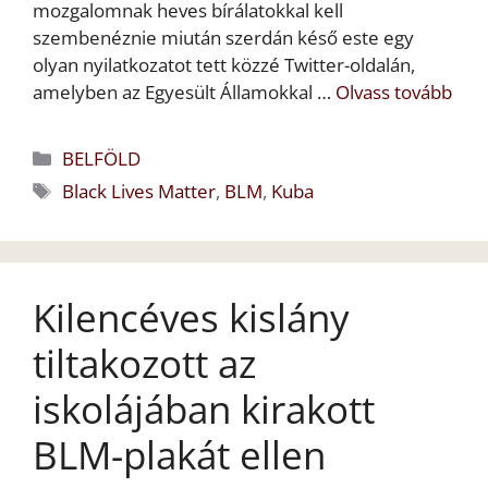
mozgalomnak heves bírálatokkal kell
szembenéznie miután szerdán késő este egy
olyan nyilatkozatot tett közzé Twitter-oldalán,
amelyben az Egyesült Államokkal …
Olvass tovább
Kategória
BELFÖLD
Címkék
Black Lives Matter
,
BLM
,
Kuba
Kilencéves kislány
tiltakozott az
iskolájában kirakott
BLM-plakát ellen