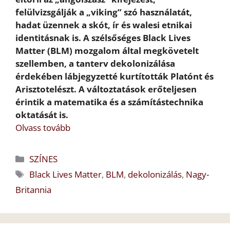
felülvizsgálják a „viking” szó használatát,
hadat üzennek a skót, ír és walesi etnikai
identitásnak is. A szélsőséges Black Lives
Matter (BLM) mozgalom által megkövetelt
szellemben, a tanterv dekolonizálása
érdekében lábjegyzetté kurtították Platónt és
Arisztotelészt. A változtatások erőteljesen
érintik a matematika és a számítástechnika
oktatását is.
Olvass tovább
Kategória
SZÍNES
Címkék
Black Lives Matter
,
BLM
,
dekolonizálás
,
Nagy-
Britannia