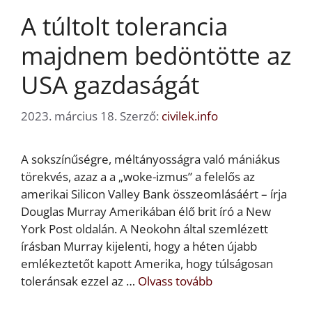
A túltolt tolerancia
majdnem bedöntötte az
USA gazdaságát
2023. március 18.
Szerző:
civilek.info
A sokszínűségre, méltányosságra való mániákus
törekvés, azaz a a „woke-izmus” a felelős az
amerikai Silicon Valley Bank összeomlásáért – írja
Douglas Murray Amerikában élő brit író a New
York Post oldalán. A Neokohn által szemlézett
írásban Murray kijelenti, hogy a héten újabb
emlékeztetőt kapott Amerika, hogy túlságosan
toleránsak ezzel az …
Olvass tovább