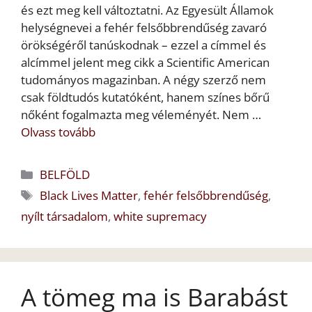
és ezt meg kell változtatni. Az Egyesült Államok
helységnevei a fehér felsőbbrendűség zavaró
örökségéről tanúskodnak – ezzel a címmel és
alcímmel jelent meg cikk a Scientific American
tudományos magazinban. A négy szerző nem
csak földtudós kutatóként, hanem színes bőrű
nőként fogalmazta meg véleményét. Nem …
Olvass tovább
Kategória
BELFÖLD
Címkék
Black Lives Matter
,
fehér felsőbbrendűség
,
nyílt társadalom
,
white supremacy
A tömeg ma is Barabást