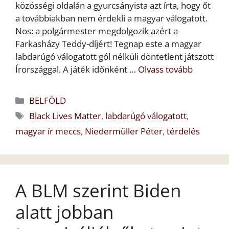
közösségi oldalán a gyurcsányista azt írta, hogy őt
a továbbiakban nem érdekli a magyar válogatott.
Nos: a polgármester megdolgozik azért a
Farkasházy Teddy-díjért! Tegnap este a magyar
labdarúgó válogatott gól nélküli döntetlent játszott
Írországgal. A játék időnként …
Olvass tovább
Kategória
BELFÖLD
Címkék
Black Lives Matter
,
labdarúgó válogatott
,
magyar ír meccs
,
Niedermüller Péter
,
térdelés
A BLM szerint Biden
alatt jobban