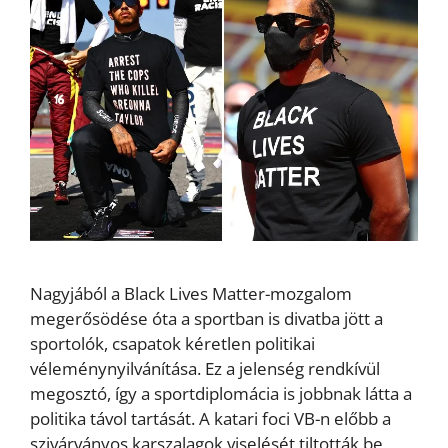
Nagyjából a Black Lives Matter-mozgalom
megerősödése óta a sportban is divatba jött a
sportolók, csapatok kéretlen politikai
véleménynyilvánítása. Ez a jelenség rendkívül
megosztó, így a sportdiplomácia is jobbnak látta a
politika távol tartását. A katari foci VB-n előbb a
szivárványos karszalagok viselését tiltották be,