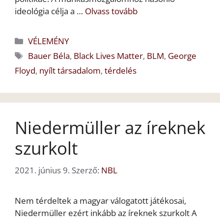
ideológia célja a …
Olvass tovább
Kategória
VÉLEMÉNY
Címkék
Bauer Béla
,
Black Lives Matter
,
BLM
,
George
Floyd
,
nyílt társadalom
,
térdelés
Niedermüller az íreknek
szurkolt
2021. június 9.
Szerző:
NBL
Nem térdeltek a magyar válogatott játékosai,
Niedermüller ezért inkább az íreknek szurkolt A