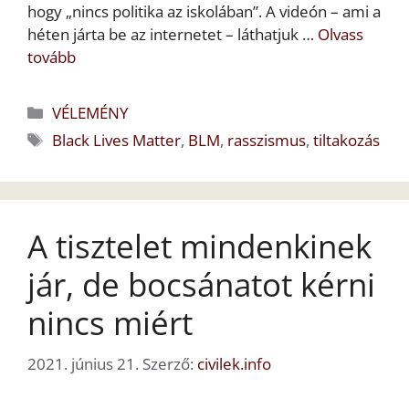
hogy „nincs politika az iskolában”. A videón – ami a
héten járta be az internetet – láthatjuk …
Olvass
tovább
Kategória
VÉLEMÉNY
Címkék
Black Lives Matter
,
BLM
,
rasszismus
,
tiltakozás
A tisztelet mindenkinek
jár, de bocsánatot kérni
nincs miért
2021. június 21.
Szerző:
civilek.info