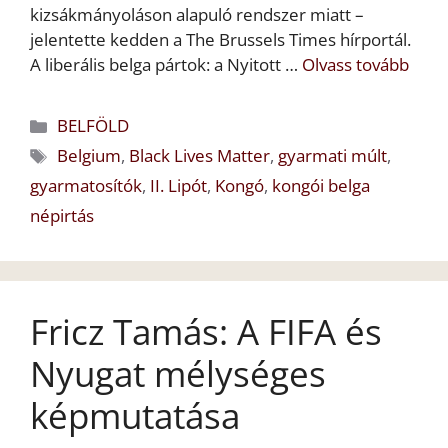
kizsákmányoláson alapuló rendszer miatt –
jelentette kedden a The Brussels Times hírportál.
A liberális belga pártok: a Nyitott …
Olvass tovább
Kategória
BELFÖLD
Címkék
Belgium
,
Black Lives Matter
,
gyarmati múlt
,
gyarmatosítók
,
II. Lipót
,
Kongó
,
kongói belga
népirtás
Fricz Tamás: A FIFA és
Nyugat mélységes
képmutatása