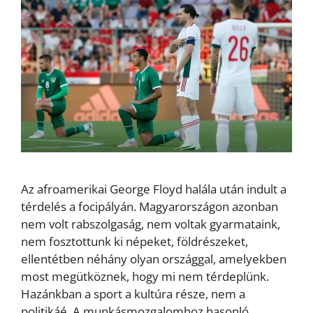
Az afroamerikai George Floyd halála után indult a
térdelés a focipályán. Magyarországon azonban
nem volt rabszolgaság, nem voltak gyarmataink,
nem fosztottunk ki népeket, földrészeket,
ellentétben néhány olyan országgal, amelyekben
most megütköznek, hogy mi nem térdeplünk.
Hazánkban a sport a kultúra része, nem a
politikáé. A munkásmozgalomhoz hasonló