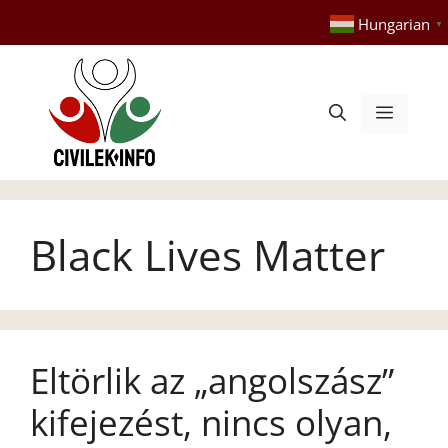
Kilépés
Hungarian
▼
a
tartalomba
Menü
Black Lives Matter
Eltörlik az „angolszász”
kifejezést, nincs olyan,