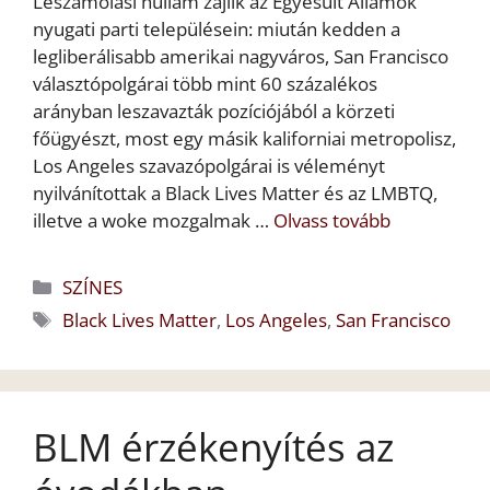
Leszámolási hullám zajlik az Egyesült Államok
nyugati parti településein: miután kedden a
legliberálisabb amerikai nagyváros, San Francisco
választópolgárai több mint 60 százalékos
arányban leszavazták pozíciójából a körzeti
főügyészt, most egy másik kaliforniai metropolisz,
Los Angeles szavazópolgárai is véleményt
nyilvánítottak a Black Lives Matter és az LMBTQ,
illetve a woke mozgalmak …
Olvass tovább
Kategória
SZÍNES
Címkék
Black Lives Matter
,
Los Angeles
,
San Francisco
BLM érzékenyítés az