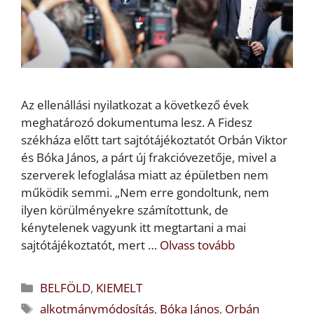
Az ellenállási nyilatkozat a következő évek
meghatározó dokumentuma lesz. A Fidesz
székháza előtt tart sajtótájékoztatót Orbán Viktor
és Bóka János, a párt új frakcióvezetője, mivel a
szerverek lefoglalása miatt az épületben nem
működik semmi. „Nem erre gondoltunk, nem
ilyen körülményekre számítottunk, de
kénytelenek vagyunk itt megtartani a mai
sajtótájékoztatót, mert …
Olvass tovább
Kategória
BELFÖLD
,
KIEMELT
Címkék
alkotmánymódosítás
,
Bóka János
,
Orbán