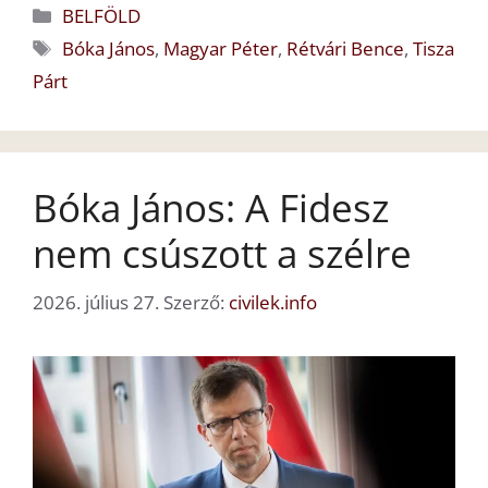
Kategória
BELFÖLD
Címkék
Bóka János
,
Magyar Péter
,
Rétvári Bence
,
Tisza
Párt
Bóka János: A Fidesz
nem csúszott a szélre
2026. július 27.
Szerző:
civilek.info