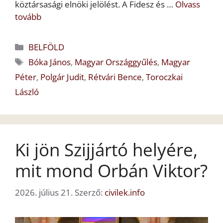
köztársasági elnöki jelölést. A Fidesz és …
Olvass
tovább
Kategória
BELFÖLD
Címkék
Bóka János
,
Magyar Országgyűlés
,
Magyar
Péter
,
Polgár Judit
,
Rétvári Bence
,
Toroczkai
László
Ki jön Szijjártó helyére,
mit mond Orbán Viktor?
2026. július 21.
Szerző:
civilek.info