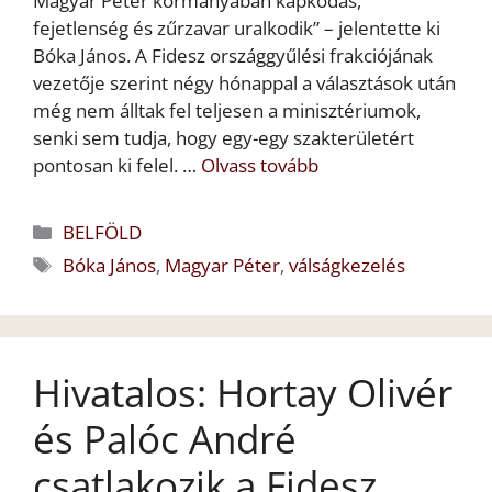
Magyar Péter kormányában kapkodás,
fejetlenség és zűrzavar uralkodik” – jelentette ki
Bóka János. A Fidesz országgyűlési frakciójának
vezetője szerint négy hónappal a választások után
még nem álltak fel teljesen a minisztériumok,
senki sem tudja, hogy egy-egy szakterületért
pontosan ki felel. …
Olvass tovább
Kategória
BELFÖLD
Címkék
Bóka János
,
Magyar Péter
,
válságkezelés
Hivatalos: Hortay Olivér
és Palóc André
csatlakozik a Fidesz