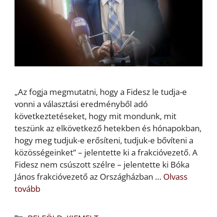
„Az fogja megmutatni, hogy a Fidesz le tudja-e
vonni a választási eredményből adó
következtetéseket, hogy mit mondunk, mit
teszünk az elkövetkező hetekben és hónapokban,
hogy meg tudjuk-e erősíteni, tudjuk-e bővíteni a
közösségeinket” – jelentette ki a frakcióvezető. A
Fidesz nem csúszott szélre – jelentette ki Bóka
János frakcióvezető az Országházban …
Olvass
tovább
Kategória