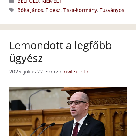
BELFÖLD
,
KIEMELT
Címkék
Bóka János
,
Fidesz
,
Tisza-kormány
,
Tusványos
Lemondott a legfőbb
ügyész
2026. július 22.
Szerző:
civilek.info