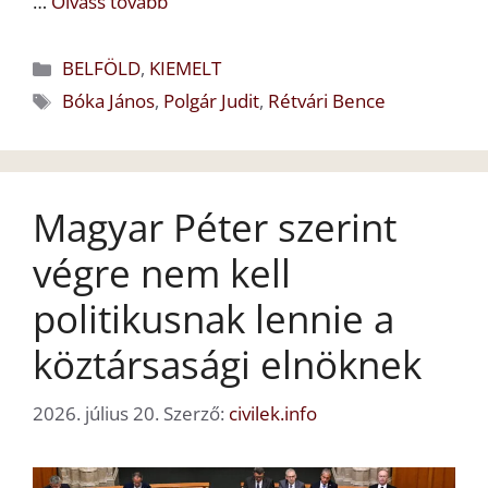
…
Olvass tovább
Kategória
BELFÖLD
,
KIEMELT
Címkék
Bóka János
,
Polgár Judit
,
Rétvári Bence
Magyar Péter szerint
végre nem kell
politikusnak lennie a
köztársasági elnöknek
2026. július 20.
Szerző:
civilek.info