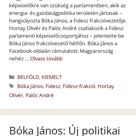
képviselőkre van szükség a parlamentben, akik az
energia- és gazdaságpolitika területén jártasak –
hangsúlyozta Bóka János, a Fidesz frakcióvezetője.
Hortay Olivér és Palóc André csatlakozik a Fidesz
parlamenti képviselőcsoportjához – jelentette be
Bóka János frakcióvezető hétfőn. Bóka János a
Facebook-oldalán rámutatott: Magyarország
nehéz …
Olvass tovább
Kategória
BELFÖLD
,
KIEMELT
Címkék
Bóka János
,
Fidesz
,
Fidesz-frakció
,
Hortay
Olivér
,
Palóc André
Bóka János: Új politikai