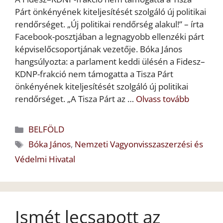
Párt önkényének kiteljesítését szolgáló új politikai
rendőrséget. „Új politikai rendőrség alakul!” – írta
Facebook-posztjában a legnagyobb ellenzéki párt
képviselőcsoportjának vezetője. Bóka János
hangsúlyozta: a parlament keddi ülésén a Fidesz–
KDNP-frakció nem támogatta a Tisza Párt
önkényének kiteljesítését szolgáló új politikai
rendőrséget. „A Tisza Párt az …
Olvass tovább
Kategória
BELFÖLD
Címkék
Bóka János
,
Nemzeti Vagyonvisszaszerzési és
Védelmi Hivatal
Ismét lecsapott az