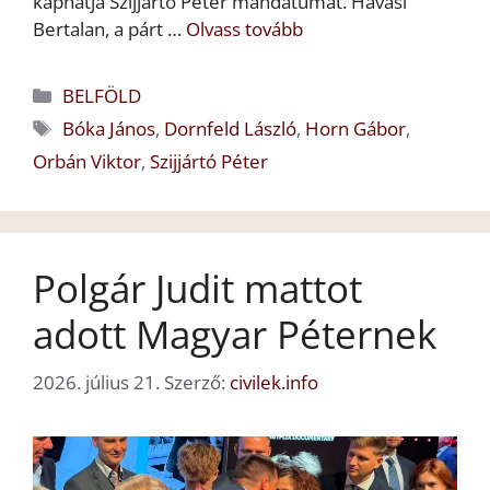
kaphatja Szijjártó Péter mandátumát. Havasi
Bertalan, a párt …
Olvass tovább
Kategória
BELFÖLD
Címkék
Bóka János
,
Dornfeld László
,
Horn Gábor
,
Orbán Viktor
,
Szijjártó Péter
Polgár Judit mattot
adott Magyar Péternek
2026. július 21.
Szerző:
civilek.info