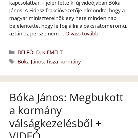
kapcsolatban – jelentette ki új videójában Bóka
János. A Fidesz frakcióvezetője elmondta, hogy a
magyar miniszterelnök egy hete minden nap
bejelentette, hogy le fog állni a paksi atomerőmű,
aztán ez persze nem …
Olvass tovább
Kategória
BELFÖLD
,
KIEMELT
Címkék
Bóka János
,
Tisza-kormány
Bóka János: Megbukott
a kormány
válságkezelésből +
VIDEÓ