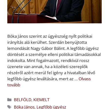
Bóka János szerint az ügyészség nyílt politikai
irányítás alá kerülhet. Szerdán benyújtotta
lemondását Nagy Gábor Bálint. A legfőbb ügyész
döntését a személye elleni politikai támadásokkal
indokolta. Mint fogalmazott, rendkívül rossz
üzenete van annak, ha a közéleti szereplők
részéről azért merül fel igény a hivatalban lévő
legfőbb ügyész leváltására, mert az …
Olvass
tovább
Kategória
BELFÖLD
,
KIEMELT
Címkék
Bóka János
,
Legfőbb ügyész