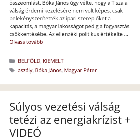
összeomlást. Bóka János úgy vélte, hogy a Tisza a
válság érdemi kezelésére nem volt képes, csak
belekényszerítették az ipari szereplőket a
kapacitás, a magyar lakosságot pedig a fogyasztás
csökkentésébe. Az ellenzéki politikus értékelte …
Olvass tovább
Kategória
BELFÖLD
,
KIEMELT
Címkék
aszály
,
Bóka János
,
Magyar Péter
Súlyos vezetési válság
tetézi az energiakrízist +
VIDEÓ