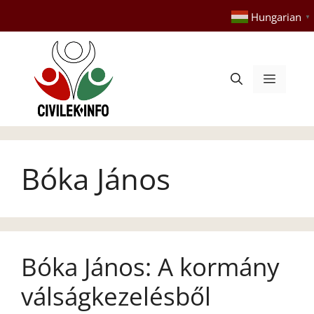
Kilépés
Hungarian
▼
a
tartalomba
Menü
Bóka János
Bóka János: A kormány
válságkezelésből