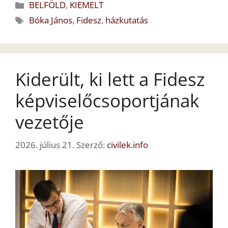
Kategória
BELFÖLD
,
KIEMELT
Címkék
Bóka János
,
Fidesz
,
házkutatás
Kiderült, ki lett a Fidesz
képviselőcsoportjának
vezetője
2026. július 21.
Szerző:
civilek.info