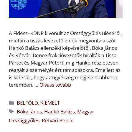
A Fidesz–KDNP kivonult az Országgyűlés üléséről,
miután a tiszás levezető elnök megvonta a szót
Hankó Balázs ellenzéki képviselőtől. Bóka János
és Rétvári Bence frakcióvezetők bírálták a Tisza
Pártot és Magyar Pétert, míg Hankó részletesen
reagált a személyét ért támadásokra. Emellett az
is kiderült, hogy az ügyészég megjelent abban a
teremben, …
Olvass tovább
Kategória
BELFÖLD
,
KIEMELT
Címkék
Bóka János
,
Hankó Balázs
,
Magyar
Országgyűlés
,
Rétvári Bence