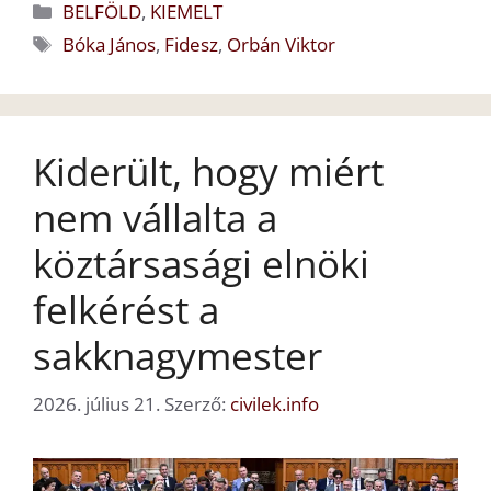
Kategória
BELFÖLD
,
KIEMELT
Címkék
Bóka János
,
Fidesz
,
Orbán Viktor
Kiderült, hogy miért
nem vállalta a
köztársasági elnöki
felkérést a
sakknagymester
2026. július 21.
Szerző:
civilek.info