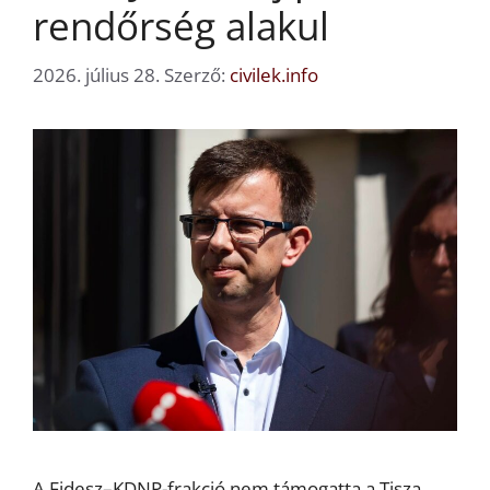
rendőrség alakul
2026. július 28.
Szerző:
civilek.info
A Fidesz–KDNP-frakció nem támogatta a Tisza