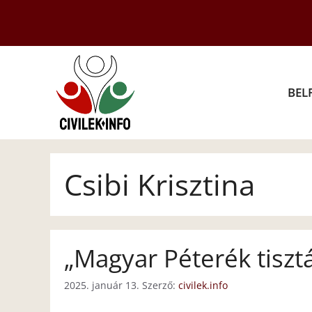
Kilépés
a
tartalomba
BEL
Csibi Krisztina
„Magyar Péterék tisztá
2025. január 13.
Szerző:
civilek.info