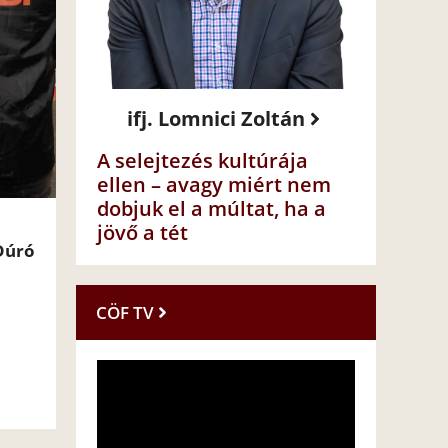
ifj. Lomnici Zoltán
A selejtezés kultúrája
ellen – avagy miért nem
dobjuk el a múltat, ha a
jövő a tét
Dúró
CÖF TV