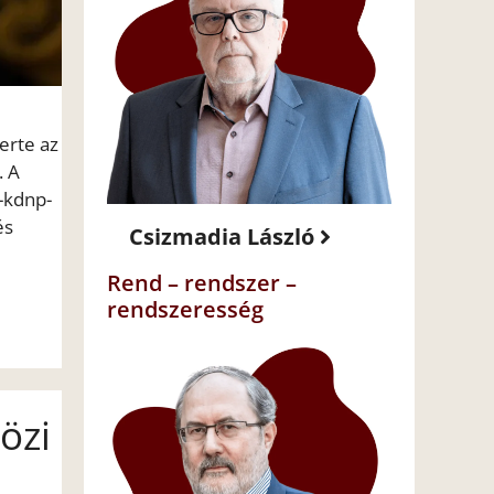
erte az
. A
z-kdnp-
és
Csizmadia László
Rend – rendszer –
rendszeresség
özi