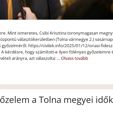
emre. Mint ismeretes, Csibi Krisztina toronymagasan megny
központú választókerületben (Tolna vármegye 2.) vasárnap
 győzelméről. https://civilek.info/2025/01/12/oriasi-fides
 A kérdésre, hogy számított-e ilyen fölényes győzelemre 
ételi arányra, azt válaszolta: …
Olvass tovább
yőzelem a Tolna megyei idők