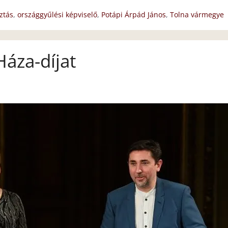
ztás
,
országgyűlési képviselő
,
Potápi Árpád János
,
Tolna vármegye
áza-díjat