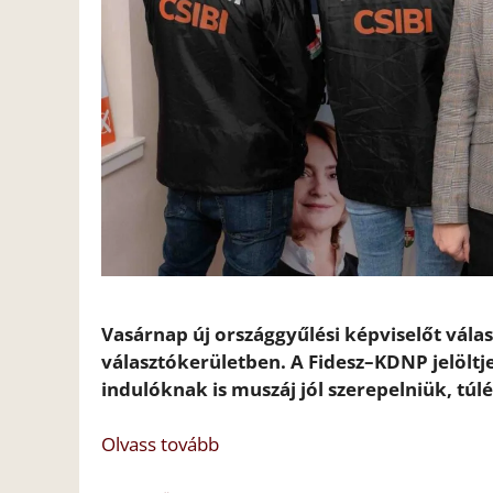
Vasárnap új országgyűlési képviselőt vála
választókerületben. A Fidesz–KDNP jelöltje
indulóknak is muszáj jól szerepelniük, tú
Olvass tovább