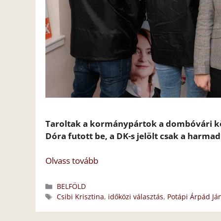
Taroltak a kormánypártok a dombóvári kö
Dóra futott be, a DK-s jelölt csak a harmadi
Olvass tovább
Kategória
BELFÖLD
Címkék
Csibi Krisztina
,
időközi választás
,
Potápi Árpád Já