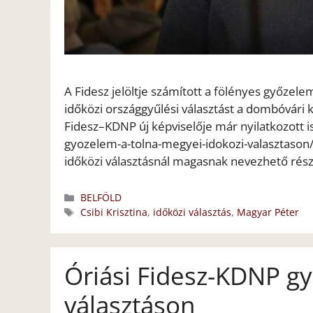
A Fidesz jelöltje számított a fölényes győzel
időközi országgyűlési választást a dombóvári 
Fidesz–KDNP új képviselője már nyilatkozott is
gyozelem-a-tolna-megyei-idokozi-valasztason/
időközi választásnál magasnak nevezhető részv
Kategória
BELFÖLD
Címkék
Csibi Krisztina
,
időközi választás
,
Magyar Péter
Óriási Fidesz-KDNP g
választáson