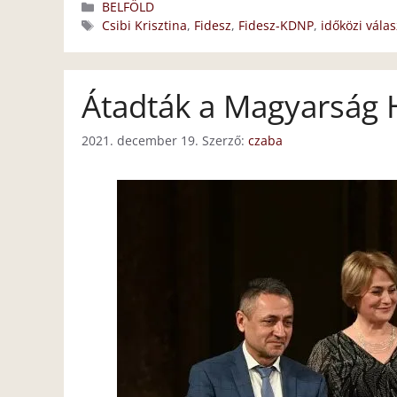
Kategória
BELFÖLD
Címkék
Csibi Krisztina
,
Fidesz
,
Fidesz-KDNP
,
időközi válas
Átadták a Magyarság H
2021. december 19.
Szerző:
czaba