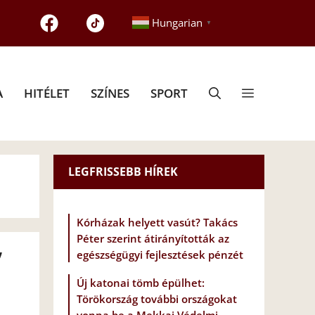
Hungarian
▼
A
HITÉLET
SZÍNES
SPORT
LEGFRISSEBB HÍREK
Kórházak helyett vasút? Takács
Péter szerint átirányították az
”
egészségügyi fejlesztések pénzét
Új katonai tömb épülhet:
Törökország további országokat