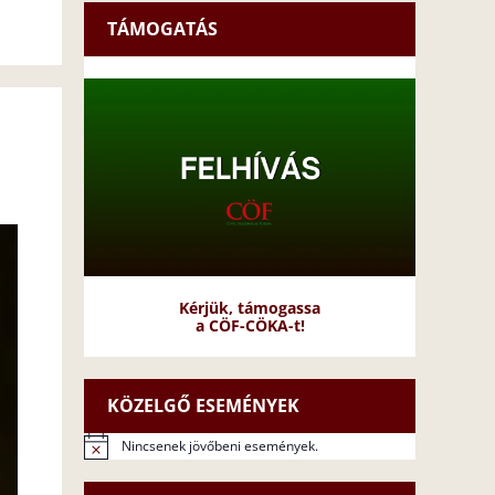
TÁMOGATÁS
Kérjük, támogassa
a CÖF-CÖKA-t!
KÖZELGŐ ESEMÉNYEK
Nincsenek jövőbeni események.
N
o
t