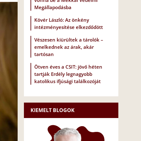
vonna be a Mekkai Védelmi
Megállapodásba
Kövér László: Az önkény
intézményesítése elkezdődött
Vészesen kiürültek a tárolók –
emelkednek az árak, akár
tartósan
Ötven éves a CSIT: jövő héten
tartják Erdély legnagyobb
katolikus ifjúsági találkozóját
KIEMELT BLOGOK