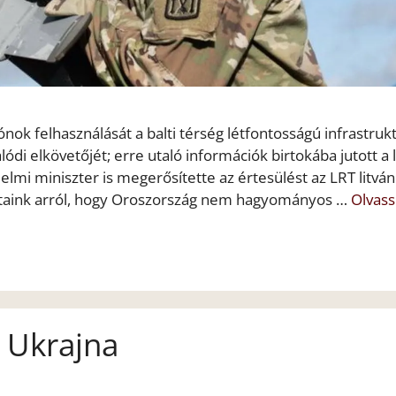
ok felhasználását a balti térség létfontosságú infrastruk
ódi elkövetőjét; erre utaló információk birtokába jutott a l
elmi miniszter is megerősítette az értesülést az LRT litván
ataink arról, hogy Oroszország nem hagyományos …
Olvass
t Ukrajna