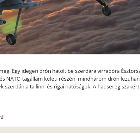
meg. Egy idegen drón hatolt be szerdára virradóra Észtors
- és NATO-tagállam keleti részén, mindhárom drón lezuhan
 szerdán a tallinni és rigai hatóságok. A hadsereg szakért
rú