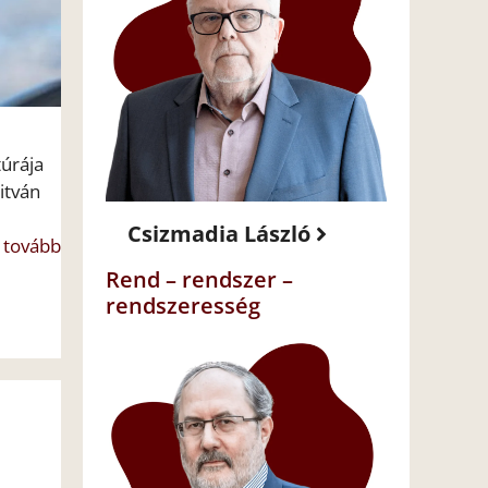
túrája
itván
Csizmadia László
 tovább
Rend – rendszer –
rendszeresség