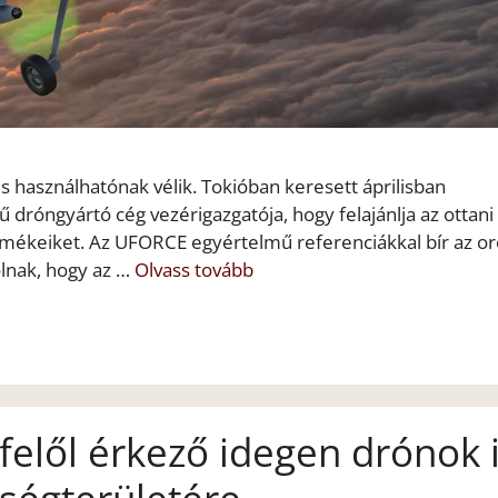
 használhatónak vélik. Tokióban keresett áprilisban
róngyártó cég vezérigazgatója, hogy felajánlja az ottani
rmékeiket. Az UFORCE egyértelmű referenciákkal bír az or
ólnak, hogy az …
Olvass tovább
felől érkező idegen drónok 