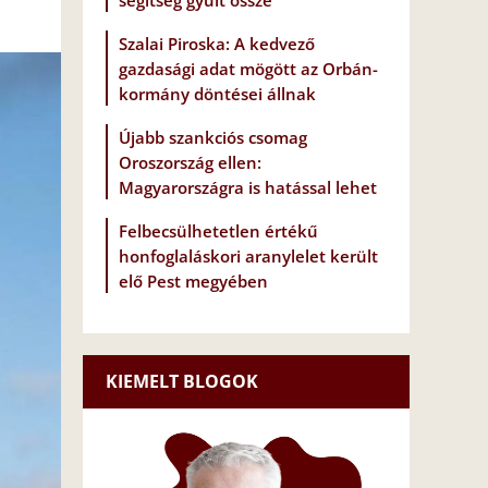
segítség gyűlt össze
Szalai Piroska: A kedvező
gazdasági adat mögött az Orbán-
kormány döntései állnak
Újabb szankciós csomag
Oroszország ellen:
Magyarországra is hatással lehet
Felbecsülhetetlen értékű
honfoglaláskori aranylelet került
elő Pest megyében
KIEMELT BLOGOK