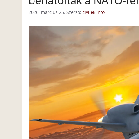
behatoltak a NATO-fel
2026. március 25.
Szerző:
civilek.info