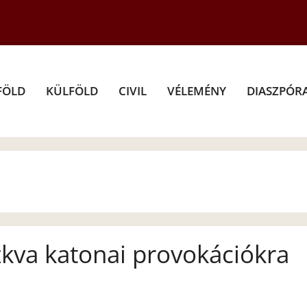
FÖLD
KÜLFÖLD
CIVIL
VÉLEMÉNY
DIASZPÓR
szkva katonai provokációkra