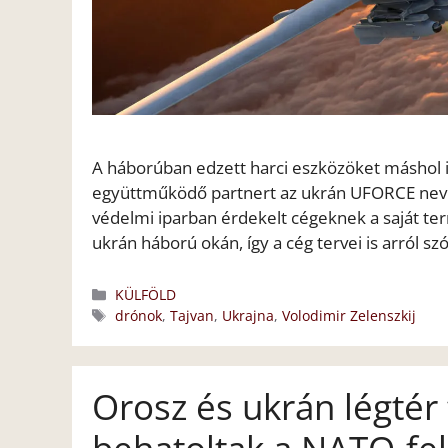
A háborúban edzett harci eszközöket máshol is
együttműködő partnert az ukrán UFORCE nevű d
védelmi iparban érdekelt cégeknek a saját te
ukrán háború okán, így a cég tervei is arról sz
Kategória
KÜLFÖLD
Címkék
drónok
,
Tajvan
,
Ukrajna
,
Volodimir Zelenszkij
Orosz és ukrán légtér 