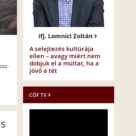
ifj. Lomnici Zoltán
A selejtezés kultúrája
ellen – avagy miért nem
dobjuk el a múltat, ha a
osz-
jövő a tét
CÖF TV
is