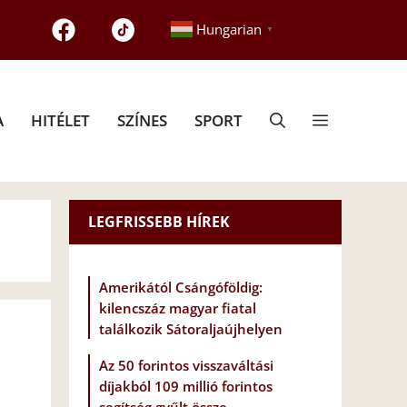
Hungarian
▼
A
HITÉLET
SZÍNES
SPORT
LEGFRISSEBB HÍREK
Amerikától Csángóföldig:
kilencszáz magyar fiatal
találkozik Sátoraljaújhelyen
Az 50 forintos visszaváltási
díjakból 109 millió forintos