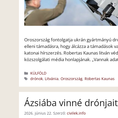
Oroszország fontolgatja ukrán gyártmányú drón
elleni támadásra, hogy álcázza a támadások val
katonai hírszerzés. Robertas Kaunas litván véd
közszolgálati média honlapjának. „Vannak ad
Kategória
KÜLFÖLD
Címkék
drónok
,
Litvánia
,
Oroszország
,
Robertas Kaunas
Ázsiába vinné drónjai
2026. június 22.
Szerző:
civilek.info