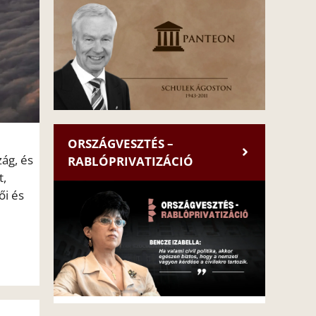
ORSZÁGVESZTÉS –
zág, és
RABLÓPRIVATIZÁCIÓ
t,
ői és