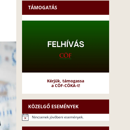
TÁMOGATÁS
Kérjük, támogassa
a CÖF-CÖKA-t!
KÖZELGŐ ESEMÉNYEK
Nincsenek jövőbeni események.
N
o
t