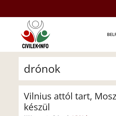
Kilépés
a
tartalomba
BEL
drónok
Vilnius attól tart, Mo
készül