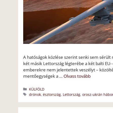
A hatóságok közlése szerint senki sem sérült 
két másik Lettország légterébe a két balti EU
emberekre nem jelentettek veszélyt – közölték
mentőegységek a …
Olvass tovább
Kategória
KÜLFÖLD
Címkék
drónok
,
észtország
,
Lettország
,
orosz-ukrán hábo