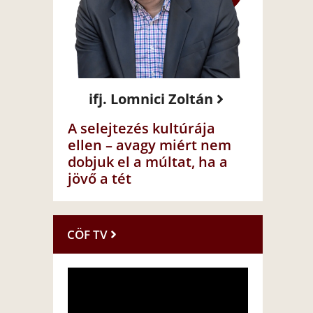
ifj. Lomnici Zoltán
A selejtezés kultúrája
ellen – avagy miért nem
dobjuk el a múltat, ha a
jövő a tét
CÖF TV