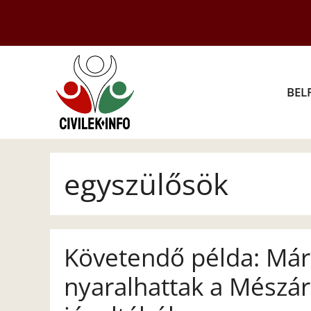
Kilépés
a
tartalomba
BEL
egyszülősök
Követendő példa: Már 
nyaralhattak a Mészá