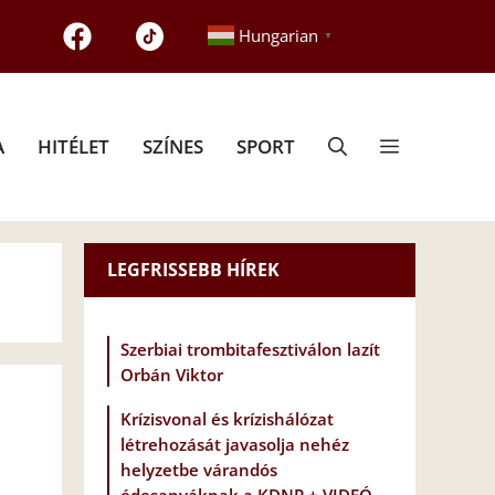
Hungarian
▼
A
HITÉLET
SZÍNES
SPORT
LEGFRISSEBB HÍREK
Szerbiai trombitafesztiválon lazít
Orbán Viktor
Krízisvonal és krízishálózat
létrehozását javasolja nehéz
helyzetbe várandós