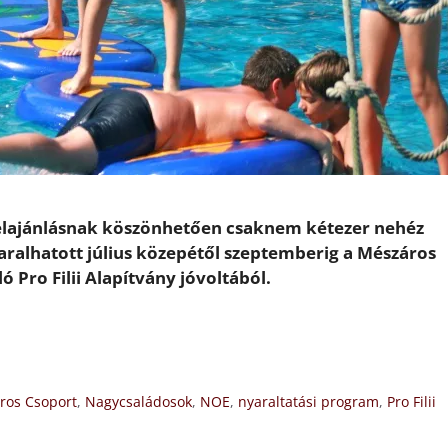
 felajánlásnak köszönhetően csaknem kétezer nehéz
aralhatott július közepétől szeptemberig a Mészáros
 Pro Filii Alapítvány jóvoltából.
ros Csoport
,
Nagycsaládosok
,
NOE
,
nyaraltatási program
,
Pro Filii