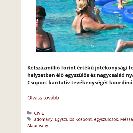
Kétszázmillió forint értékű jótékonysági
helyzetben élő egyszülős és nagycsalád ny
Csoport karitatív tevékenységét koordináló
Olvass tovább
Kategória
CIVIL
Címkék
adomány
,
Egyszülős Központ
,
egyszülősök
,
Mészá
Alapítvány