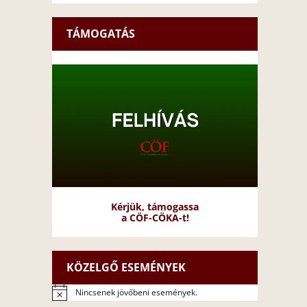
TÁMOGATÁS
Kérjük, támogassa
a CÖF-CÖKA-t!
KÖZELGŐ ESEMÉNYEK
Nincsenek jövőbeni események.
N