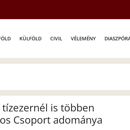
FÖLD
KÜLFÖLD
CIVIL
VÉLEMÉNY
DIASZPÓR
tízezernél is többen
ros Csoport adománya