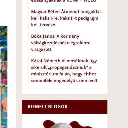
édesanyáknak a KDNP + VIDEÓ
Magyar Péter: Átmeneti megoldás
kell Paks I-re, Paks II-t pedig újra
kell tervezni
Bóka János: A kormány
válságkezelésből elégtelenre
vizsgázott
Kátai-Németh Vilmoséknak úgy
sikerült „propagandázniuk” a
minisztérium falán, hogy ehhez
semmiféle engedélyük nem volt
KIEMELT BLOGOK