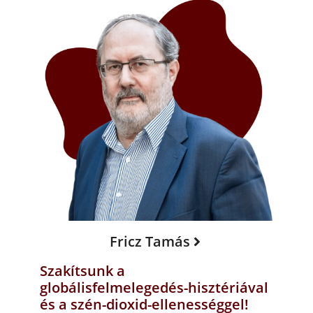
Fricz Tamás
Szakítsunk a
globálisfelmelegedés-hisztériával
és a szén-dioxid-ellenességgel!