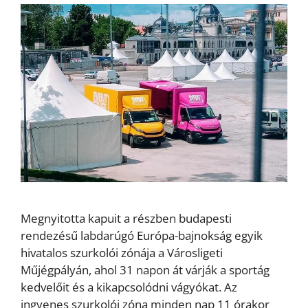
Megnyitotta kapuit a részben budapesti
rendezésű labdarúgó Európa-bajnokság egyik
hivatalos szurkolói zónája a Városligeti
Műjégpályán, ahol 31 napon át várják a sportág
kedvelőit és a kikapcsolódni vágyókat. Az
ingyenes szurkolói zóna minden nap 11 órakor