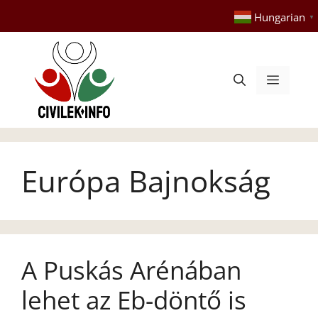
Kilépés
Hungarian
▼
a
tartalomba
Menü
Európa Bajnokság
A Puskás Arénában
lehet az Eb-döntő is