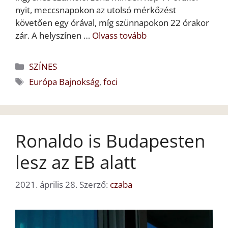
nyit, meccsnapokon az utolsó mérkőzést
követően egy órával, míg szünnapokon 22 órakor
zár. A helyszínen …
Olvass tovább
Kategória
SZÍNES
Címkék
Európa Bajnokság
,
foci
Ronaldo is Budapesten
lesz az EB alatt
2021. április 28.
Szerző:
czaba