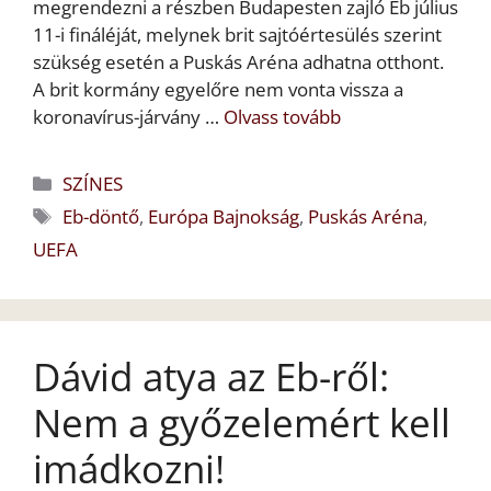
megrendezni a részben Budapesten zajló Eb július
11-i fináléját, melynek brit sajtóértesülés szerint
szükség esetén a Puskás Aréna adhatna otthont.
A brit kormány egyelőre nem vonta vissza a
koronavírus-járvány …
Olvass tovább
Kategória
SZÍNES
Címkék
Eb-döntő
,
Európa Bajnokság
,
Puskás Aréna
,
UEFA
Dávid atya az Eb-ről:
Nem a győzelemért kell
imádkozni!