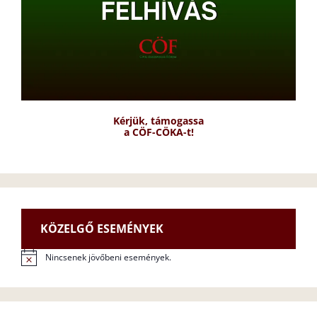
Kérjük, támogassa
a CÖF-CÖKA-t!
KÖZELGŐ ESEMÉNYEK
Nincsenek jövőbeni események.
N
o
t
i
c