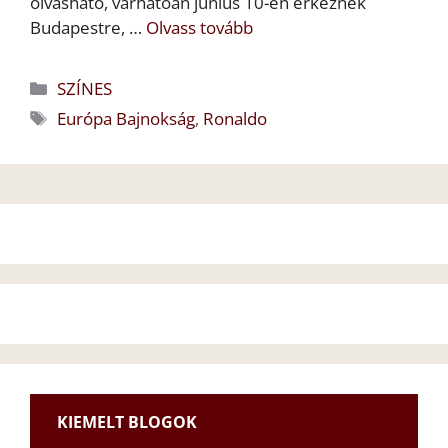
olvasható, várhatóan június 10-én érkeznek
Budapestre, …
Olvass tovább
Kategória
SZÍNES
Címkék
Európa Bajnokság
,
Ronaldo
KIEMELT BLOGOK