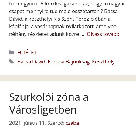
tizenegyünk. A kérdés igazából az, hogy a magyar
csapat mennyire tud majd összetartani? Bacsa
Dávid, a keszthelyi Kis Szent Teréz-plébánia
káplánja, a vasárnapnak nyilatkozott, amelyből
néhány részletet adunk közre. …
Olvass tovább
Kategória
HITÉLET
Címkék
Bacsa Dávid
,
Európa Bajnokság
,
Keszthely
Szurkolói zóna a
Városligetben
2021. június 11.
Szerző:
czaba