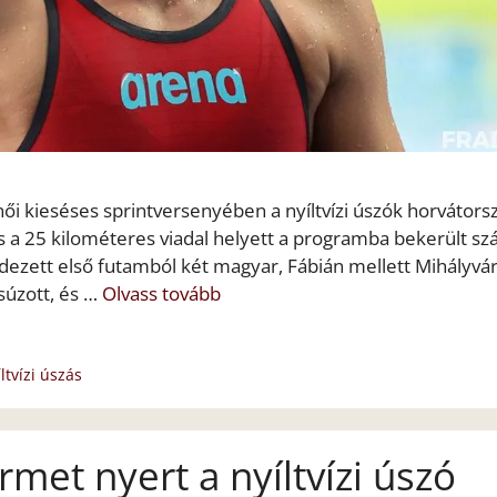
i kieséses sprintversenyében a nyíltvízi úszók horvátors
 a 25 kilométeres viadal helyett a programba bekerült s
ezett első futamból két magyar, Fábián mellett Mihályvár
csúzott, és …
Olvass tovább
ltvízi úszás
met nyert a nyíltvízi úszó