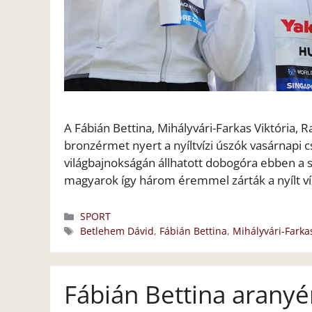
A Fábián Bettina, Mihályvári-Farkas Viktória,
bronzérmet nyert a nyíltvízi úszók vasárnapi
világbajnokságán állhatott dobogóra ebben a
magyarok így három éremmel zárták a nyílt v
Kategória
SPORT
Címkék
Betlehem Dávid
,
Fábián Bettina
,
Mihályvári-Farkas
Fábián Bettina aranyé