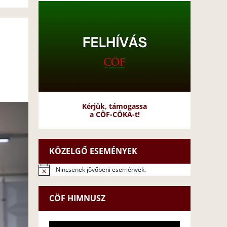
Kérjük, támogassa
a CÖF-CÖKA-t!
KÖZELGŐ ESEMÉNYEK
Nincsenek jövőbeni események.
N
o
t
CÖF HIMNUSZ
i
c
e