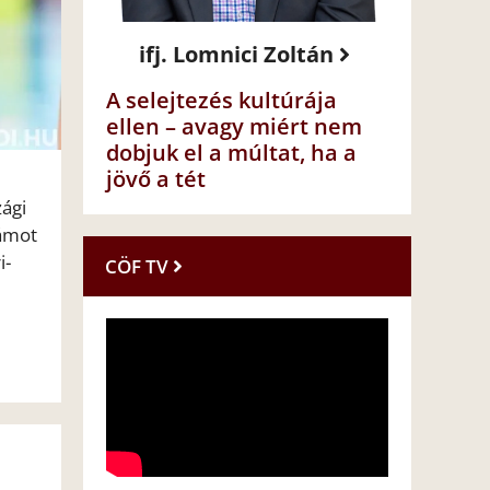
ifj. Lomnici Zoltán
A selejtezés kultúrája
ellen – avagy miért nem
dobjuk el a múltat, ha a
jövő a tét
zági
zámot
i-
CÖF TV