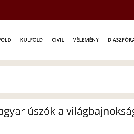
FÖLD
KÜLFÖLD
CIVIL
VÉLEMÉNY
DIASZPÓR
agyar úszók a világbajnoks