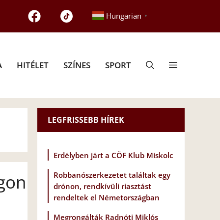
Hungarian
▼
A
HITÉLET
SZÍNES
SPORT
LEGFRISSEBB HÍREK
Erdélyben járt a CÖF Klub Miskolc
Robbanószerkezetet találtak egy
ágon
drónon, rendkívüli riasztást
rendeltek el Németországban
Megrongálták Radnóti Miklós