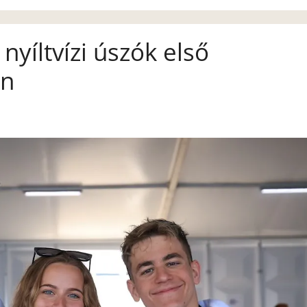
 nyíltvízi úszók első
én