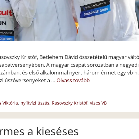
 Rasovszky Kristóf, Betlehem Dávid összetételű magyar vált
 csapatversenyében. A magyar csapat sorozatban a negyedi
 számban, és első alkalommal nyert három érmet egy vb-n.
ízi úszóversenyeket a …
Olvass tovább
 Viktória
,
nyíltvízi úszás
,
Rasovszky Kristóf
,
vizes VB
rmes a kieséses