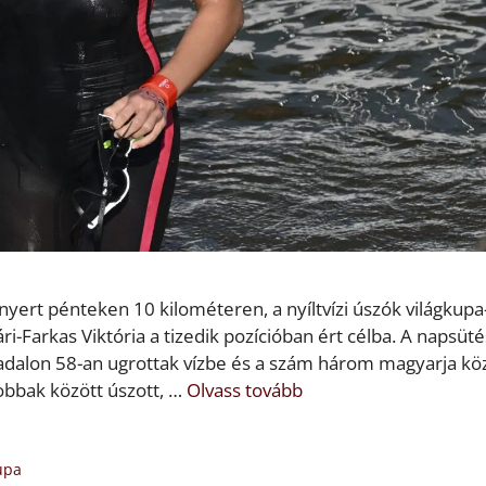
nyert pénteken 10 kilométeren, a nyíltvízi úszók világkupa
i-Farkas Viktória a tizedik pozícióban ért célba. A napsüté
iadalon 58-an ugrottak vízbe és a szám három magyarja kö
jobbak között úszott, …
Olvass tovább
upa