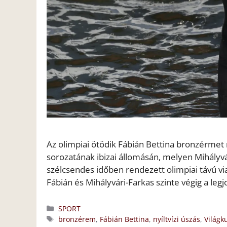
Az olimpiai ötödik Fábián Bettina bronzérmet 
sorozatának ibizai állomásán, melyen Mihályvár
szélcsendes időben rendezett olimpiai távú v
Fábián és Mihályvári-Farkas szinte végig a leg
Kategória
SPORT
Címkék
bronzérem
,
Fábián Bettina
,
nyíltvízi úszás
,
Világk