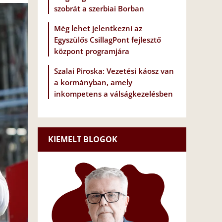
szobrát a szerbiai Borban
Még lehet jelentkezni az
Egyszülős CsillagPont fejlesztő
központ programjára
Szalai Piroska: Vezetési káosz van
a kormányban, amely
inkompetens a válságkezelésben
KIEMELT BLOGOK