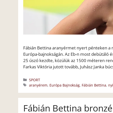
Fábián Bettina aranyérmet nyert pénteken a nő
Európa-bajnokságán. Az Eb-n most debütáló és
25 úszó kezdte, közülük az 1500 méteren rend
Farkas Viktória jutott tovább, Juhász Janka bú
Kategória
SPORT
Címkék
aranyérem
,
Európa Bajnokság
,
Fábián Bettina
,
nyí
Fábián Bettina bronzér