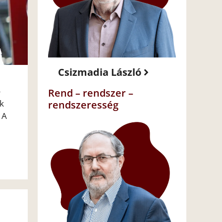
Csizmadia László
ó
Rend – rendszer –
k
rendszeresség
 A