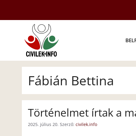
Kilépés
a
tartalomba
BEL
Fábián Bettina
Történelmet írtak a m
2025. július 20.
Szerző:
civilek.info