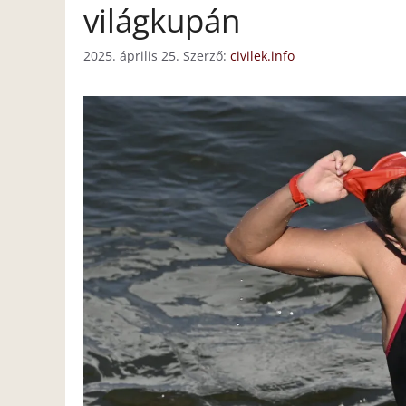
világkupán
2025. április 25.
Szerző:
civilek.info