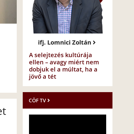
ifj. Lomnici Zoltán
A selejtezés kultúrája
ellen – avagy miért nem
dobjuk el a múltat, ha a
jövő a tét
CÖF TV
et