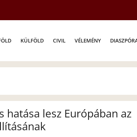
FÖLD
KÜLFÖLD
CIVIL
VÉLEMÉNY
DIASZPÓR
us hatása lesz Európában az
llításának