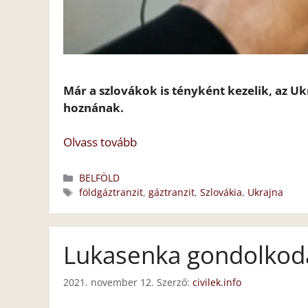
Már a szlovákok is tényként kezelik, az Uk
hoznának.
Olvass tovább
Kategória
BELFÖLD
Címkék
földgáztranzit
,
gáztranzit
,
Szlovákia
,
Ukrajna
Lukasenka gondolkodás
2021. november 12.
Szerző:
civilek.info