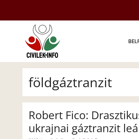
Kilépés
a
tartalomba
BEL
földgáztranzit
Robert Fico: Drasztik
ukrajnai gáztranzit leá