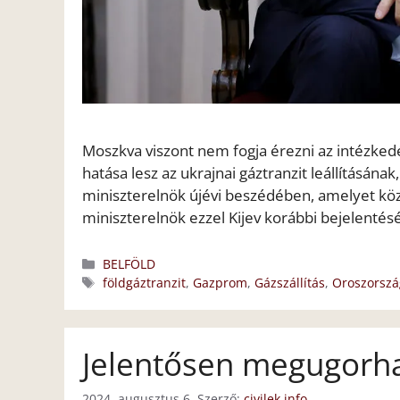
Moszkva viszont nem fogja érezni az intézkedé
hatása lesz az ukrajnai gáztranzit leállításána
miniszterelnök újévi beszédében, amelyet közö
miniszterelnök ezzel Kijev korábbi bejelenté
Kategória
BELFÖLD
Címkék
földgáztranzit
,
Gazprom
,
Gázszállítás
,
Oroszorszá
Jelentősen megugorha
2024. augusztus 6.
Szerző:
civilek.info