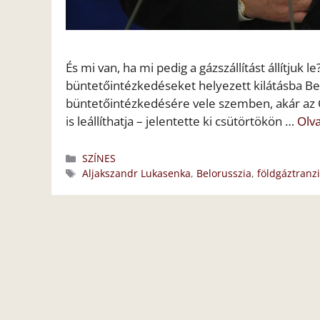
És mi van, ha mi pedig a gázszállítást állítjuk
büntetőintézkedéseket helyezett kilátásba Bel
büntetőintézkedésére vele szemben, akár az O
is leállíthatja – jelentette ki csütörtökön …
Olv
Kategória
SZÍNES
Címkék
Aljakszandr Lukasenka
,
Belorusszia
,
földgáztranzi