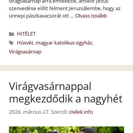
virágvasárnap arra emlékezik, amikor Jézus
szenvedése előtt felment Jeruzsálembe, hogy az
ünnepi pászkavacsorát ott …
Olvass tovább
Kategória
HITÉLET
Címkék
Húsvét
,
magyar katolikus egyház
,
Virágvasárnap
Virágvasárnappal
megkezdődik a nagyhét
2026. március 27.
Szerző:
civilek.info