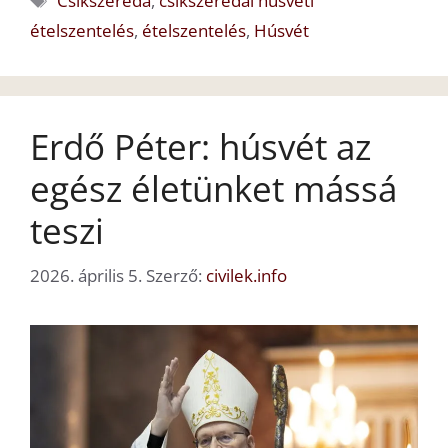
Csíkszereda
,
csíkszeredai húsvéti
ételszentelés
,
ételszentelés
,
Húsvét
Erdő Péter: húsvét az
egész életünket mássá
teszi
2026. április 5.
Szerző:
civilek.info