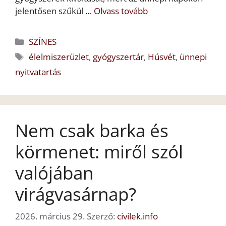
jelentősen szűkül …
Olvass tovább
Kategória
SZÍNES
Címkék
élelmiszerüzlet
,
gyógyszertár
,
Húsvét
,
ünnepi
nyitvatartás
Nem csak barka és
körmenet: miről szól
valójában
virágvasárnap?
2026. március 29.
Szerző:
civilek.info