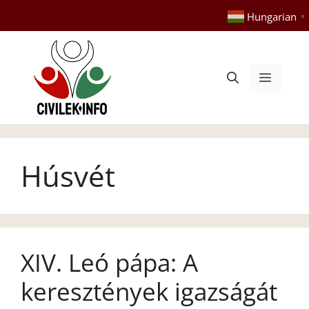
Kilépés
Hungarian
▼
a
tartalomba
Menü
Húsvét
XIV. Leó pápa: A
keresztények igazságát