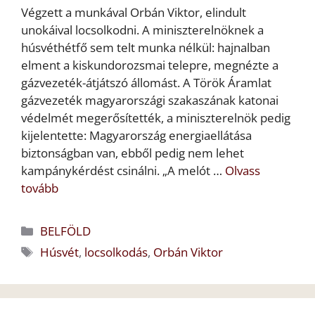
Végzett a munkával Orbán Viktor, elindult
unokáival locsolkodni. A miniszterelnöknek a
húsvéthétfő sem telt munka nélkül: hajnalban
elment a kiskundorozsmai telepre, megnézte a
gázvezeték-átjátszó állomást. A Török Áramlat
gázvezeték magyarországi szakaszának katonai
védelmét megerősítették, a miniszterelnök pedig
kijelentette: Magyarország energiaellátása
biztonságban van, ebből pedig nem lehet
kampánykérdést csinálni. „A melót …
Olvass
tovább
Kategória
BELFÖLD
Címkék
Húsvét
,
locsolkodás
,
Orbán Viktor