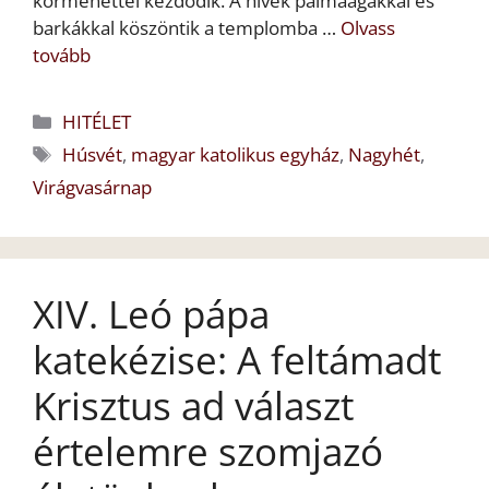
körmenettel kezdődik. A hívek pálmaágakkal és
barkákkal köszöntik a templomba …
Olvass
tovább
Kategória
HITÉLET
Címkék
Húsvét
,
magyar katolikus egyház
,
Nagyhét
,
Virágvasárnap
XIV. Leó pápa
katekézise: A feltámadt
Krisztus ad választ
értelemre szomjazó