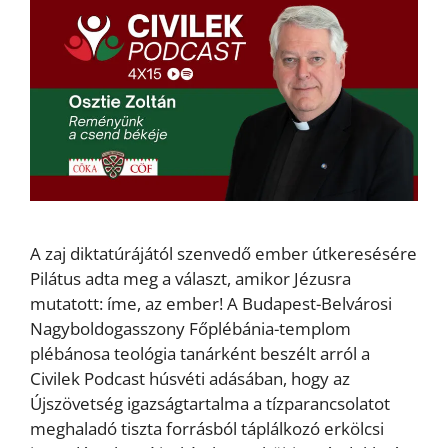
A zaj diktatúrájától szenvedő ember útkeresésére
Pilátus adta meg a választ, amikor Jézusra
mutatott: íme, az ember! A Budapest-Belvárosi
Nagyboldogasszony Főplébánia-templom
plébánosa teológia tanárként beszélt arról a
Civilek Podcast húsvéti adásában, hogy az
Újszövetség igazságtartalma a tízparancsolatot
meghaladó tiszta forrásból táplálkozó erkölcsi