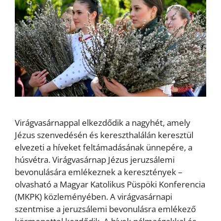
Virágvasárnappal elkezdődik a nagyhét, amely
Jézus szenvedésén és kereszthalálán keresztül
elvezeti a híveket feltámadásának ünnepére, a
húsvétra. Virágvasárnap Jézus jeruzsálemi
bevonulására emlékeznek a keresztények –
olvasható a Magyar Katolikus Püspöki Konferencia
(MKPK) közleményében. A virágvasárnapi
szentmise a jeruzsálemi bevonulásra emlékező