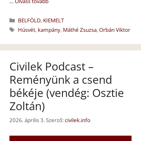
…
Olvass tovább
Kategória
BELFÖLD
,
KIEMELT
Címkék
Húsvét
,
kampány
,
Máthé Zsuzsa
,
Orbán Viktor
Civilek Podcast –
Reményünk a csend
békéje (vendég: Osztie
Zoltán)
2026. április 3.
Szerző:
civilek.info