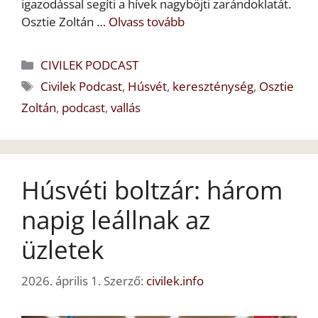
igazodással segíti a hívek nagyböjti zarándoklatát.
Osztie Zoltán …
Olvass tovább
Kategória
CIVILEK PODCAST
Címkék
Civilek Podcast
,
Húsvét
,
kereszténység
,
Osztie
Zoltán
,
podcast
,
vallás
Húsvéti boltzár: három
napig leállnak az
üzletek
2026. április 1.
Szerző:
civilek.info