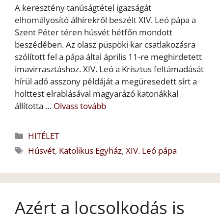
A keresztény tanúságtétel igazságát
elhomályosító álhírekről beszélt XIV. Leó pápa a
Szent Péter téren húsvét hétfőn mondott
beszédében. Az olasz püspöki kar csatlakozásra
szólított fel a pápa által április 11-re meghirdetett
imavirrasztáshoz. XIV. Leó a Krisztus feltámadását
hírül adó asszony példáját a megüresedett sírt a
holttest elrablásával magyarázó katonákkal
állította …
Olvass tovább
Kategória
HITÉLET
Címkék
Húsvét
,
Katolikus Egyház
,
XIV. Leó pápa
Azért a locsolkodás is