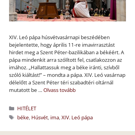
XIV. Leó pápa húsvétvasárnapi beszédében
bejelentette, hogy április 11-re imavirrasztást
hirdet meg a Szent Péter-bazilikában a békéért. A
pápa mindenkit arra szólított fel, csatlakozzon az
imához. „Hallattassuk meg a béke iránti, szívből
szóló kiáltást!” – mondta a pápa. XIV. Leó vasárnap
délelőtt a Szent Péter téri szabadtéri oltárnál
mutatott be …
Olvass tovább
Kategória
HITÉLET
Címkék
béke
,
Húsvét
,
ima
,
XIV. Leó pápa