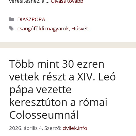
veresítéshez, a …
Olvass tovább
Kategória
DIASZPÓRA
Címkék
csángóföldi magyarok
,
Húsvét
Több mint 30 ezren
vettek részt a XIV. Leó
pápa vezette
keresztúton a római
Colosseumnál
2026. április 4.
Szerző:
civilek.info