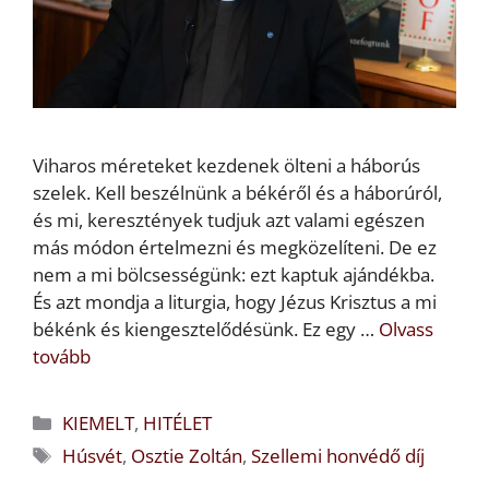
Viharos méreteket kezdenek ölteni a háborús
szelek. Kell beszélnünk a békéről és a háborúról,
és mi, keresztények tudjuk azt valami egészen
más módon értelmezni és megközelíteni. De ez
nem a mi bölcsességünk: ezt kaptuk ajándékba.
És azt mondja a liturgia, hogy Jézus Krisztus a mi
békénk és kiengesztelődésünk. Ez egy …
Olvass
tovább
Kategória
KIEMELT
,
HITÉLET
Címkék
Húsvét
,
Osztie Zoltán
,
Szellemi honvédő díj