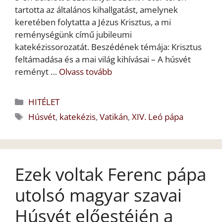
tartotta az általános kihallgatást, amelynek
keretében folytatta a Jézus Krisztus, a mi
reménységünk című jubileumi
katekézissorozatát. Beszédének témája: Krisztus
feltámadása és a mai világ kihívásai – A húsvét
reményt …
Olvass tovább
Kategória
HITÉLET
Címkék
Húsvét
,
katekézis
,
Vatikán
,
XIV. Leó pápa
Ezek voltak Ferenc pápa
utolsó magyar szavai
Húsvét előestéjén a