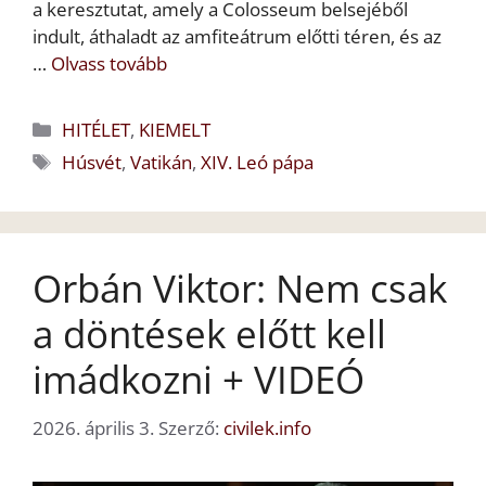
a keresztutat, amely a Colosseum belsejéből
indult, áthaladt az amfiteátrum előtti téren, és az
…
Olvass tovább
Kategória
HITÉLET
,
KIEMELT
Címkék
Húsvét
,
Vatikán
,
XIV. Leó pápa
Orbán Viktor: Nem csak
a döntések előtt kell
imádkozni + VIDEÓ
2026. április 3.
Szerző:
civilek.info