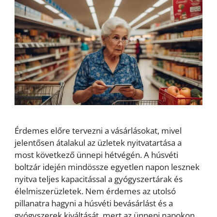
Érdemes előre tervezni a vásárlásokat, mivel
jelentősen átalakul az üzletek nyitvatartása a
most következő ünnepi hétvégén. A húsvéti
boltzár idején mindössze egyetlen napon lesznek
nyitva teljes kapacitással a gyógyszertárak és
élelmiszerüzletek. Nem érdemes az utolsó
pillanatra hagyni a húsvéti bevásárlást és a
gyógyszerek kiváltását, mert az ünnepi napokon