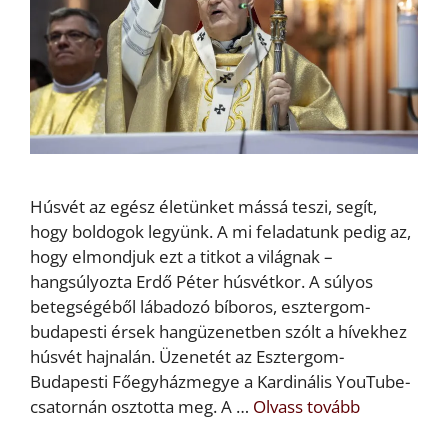
Húsvét az egész életünket mássá teszi, segít,
hogy boldogok legyünk. A mi feladatunk pedig az,
hogy elmondjuk ezt a titkot a világnak –
hangsúlyozta Erdő Péter húsvétkor. A súlyos
betegségéből lábadozó bíboros, esztergom-
budapesti érsek hangüzenetben szólt a hívekhez
húsvét hajnalán. Üzenetét az Esztergom-
Budapesti Főegyházmegye a Kardinális YouTube-
csatornán osztotta meg. A …
Olvass tovább