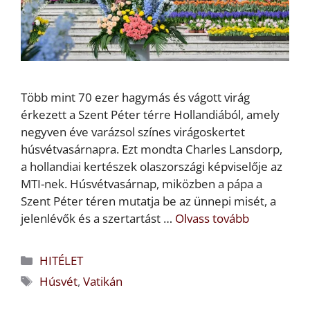
Több mint 70 ezer hagymás és vágott virág
érkezett a Szent Péter térre Hollandiából, amely
negyven éve varázsol színes virágoskertet
húsvétvasárnapra. Ezt mondta Charles Lansdorp,
a hollandiai kertészek olaszországi képviselője az
MTI-nek. Húsvétvasárnap, miközben a pápa a
Szent Péter téren mutatja be az ünnepi misét, a
jelenlévők és a szertartást …
Olvass tovább
Kategória
HITÉLET
Címkék
Húsvét
,
Vatikán