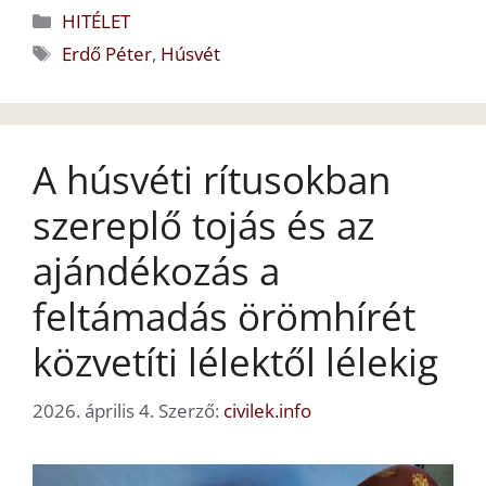
Kategória
HITÉLET
Címkék
Erdő Péter
,
Húsvét
A húsvéti rítusokban
szereplő tojás és az
ajándékozás a
feltámadás örömhírét
közvetíti lélektől lélekig
2026. április 4.
Szerző:
civilek.info