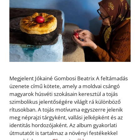
Megjelent Jókainé Gombosi Beatrix A feltámadás
üzenete című kötete, amely a moldvai csángó
magyarok húsvéti szokásain keresztül a tojás
szimbolikus jelentőségére világít rá különböző
rítusokban. A tojás motívuma egyszerre jelenik
meg néprajzi tárgyként, vallási jelképként és az
identitás hordozójaként. Az album gyakorlati
útmutatót is tartalmaz a növényi festékekkel