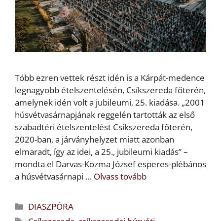
Több ezren vettek részt idén is a Kárpát-medence
legnagyobb ételszentelésén, Csíkszereda főterén,
amelynek idén volt a jubileumi, 25. kiadása. „2001
húsvétvasárnapjának reggelén tartották az első
szabadtéri ételszentelést Csíkszereda főterén,
2020-ban, a járványhelyzet miatt azonban
elmaradt, így az idei, a 25., jubileumi kiadás” –
mondta el Darvas-Kozma József esperes-plébános
a húsvétvasárnapi …
Olvass tovább
Kategória
DIASZPÓRA
Címkék