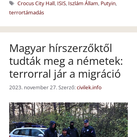
Címkék
Crocus City Hall
,
ISIS
,
Iszlám Állam
,
Putyin
,
terrortámadás
Magyar hírszerzőktől
tudták meg a németek:
terrorral jár a migráció
2023. november 27.
Szerző:
civilek.info