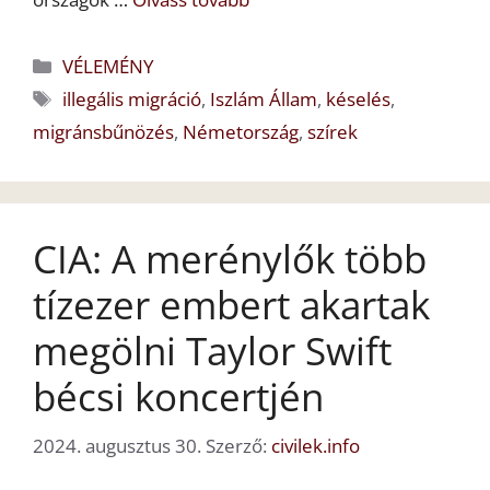
Kategória
VÉLEMÉNY
Címkék
illegális migráció
,
Iszlám Állam
,
késelés
,
migránsbűnözés
,
Németország
,
szírek
CIA: A merénylők több
tízezer embert akartak
megölni Taylor Swift
bécsi koncertjén
2024. augusztus 30.
Szerző:
civilek.info