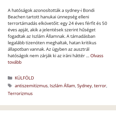
A hatóságok azonosították a sydney-i Bondi
Beachen tartott hanukai ünnepség elleni
terrortámadás elkövetőit: egy 24 éves férfit és 50
éves apját, akik a jelentések szerint hűséget
fogadtak az Iszlám Államnak. A támadásban
legalább tizenöten meghaltak, hatan kritikus
állapotban vannak. Az ügyben az ausztrál
hatóságok nem zárják ki az iráni háttér …
Olvass
tovább
Kategória
KÜLFÖLD
Címkék
antiszemitizmus
,
Iszlám Állam
,
Sydney
,
terror
,
Terrorizmus