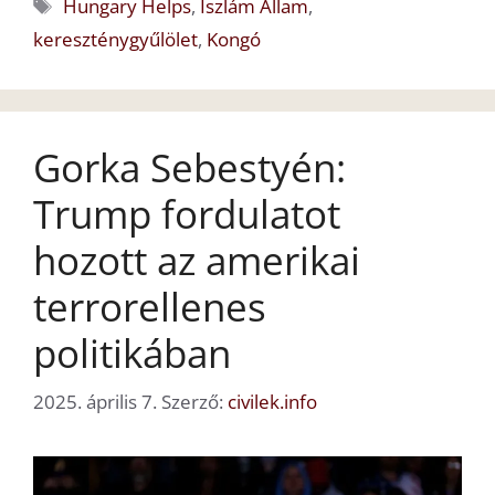
Címkék
Hungary Helps
,
Iszlám Állam
,
kereszténygyűlölet
,
Kongó
Gorka Sebestyén:
Trump fordulatot
hozott az amerikai
terrorellenes
politikában
2025. április 7.
Szerző:
civilek.info