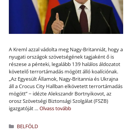
A Kreml azzal vádolta meg Nagy-Britanniát, hogy a
nyugati országok szövetségének tagjaként ő is
részese a pénteki, legalább 139 halálos áldozatot
követelő terrortámadás mögött álló koalíciónak.
„Az Egyesült Államok, Nagy-Britannia és Ukrajna
áll a Crocus City Hallban elkövetett terrortámadás
mögött” − idézte Alekszandr Bortnyikovot, az
orosz Szövetségi Biztonsági Szolgálat (FSZB)
igazgatóját …
Olvass tovább
Kategória
BELFÖLD