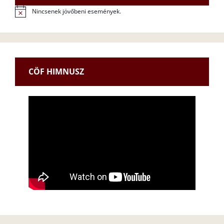
Nincsenek jövőbeni események.
N
o
t
i
c
e
CÖF HIMNUSZ