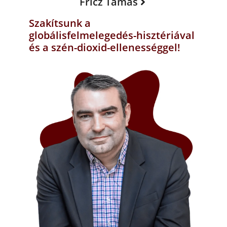
Fricz Tamás
Szakítsunk a
globálisfelmelegedés-hisztériával
és a szén-dioxid-ellenességgel!