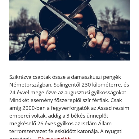
Szikrázva csaptak össze a damaszkuszi pengék
Németországban, Solingentől 230 kilométerre, és
24 évvel megelőzve az augusztusi gyilkosságokat.
Mindkét esemény főszereplői szír férfiak. Csak
amíg 2000-ben a fegyverforgatók az Assad rezsim
emberei voltak, addig a 3 békés ünneplőt
megkéselő 26 éves gyilkos az Iszlám Állam
terrorszervezet felesküdött katonája. A nyugati
országok …
Olvass tovább