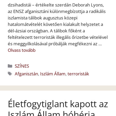
dzsihadistái – értékelte szerdán Deborah Lyons,
az ENSZ afganisztáni különmegbízottja a radikális
iszlamista tálibok augusztus közepi
hatalomátvételét követően kialakult helyzetet a
dél-ázsiai országban. A tálibok főként a
feltételezett terroristák illegális őrizetbe vételével
és meggyilkolásával próbálják megfékezni az …
Olvass tovább
Kategória
SZÍNES
Címkék
Afganisztán
,
Iszlám Állam
,
terroristák
Életfogytiglant kapott az
Iszlám Állam hóhérja