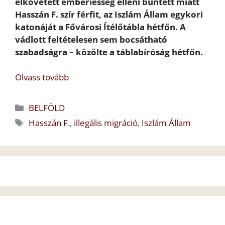
elkövetett emberiesség elleni bűntett miatt
Hasszán F. szír férfit, az Iszlám Állam egykori
katonáját a Fővárosi Ítélőtábla hétfőn. A
vádlott feltételesen sem bocsátható
szabadságra – közölte a táblabíróság hétfőn.
Olvass tovább
Kategória
BELFÖLD
Címkék
Hasszán F.
,
illegális migráció
,
Iszlám Állam