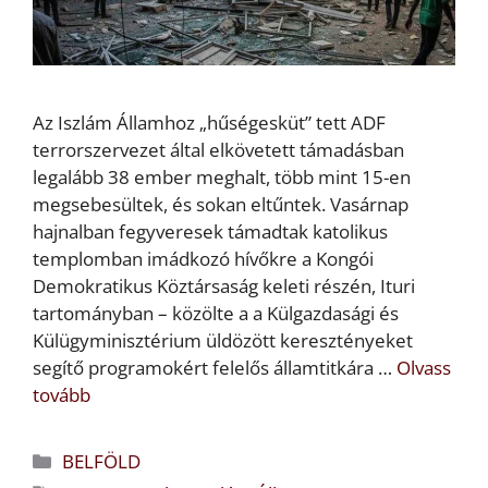
Az Iszlám Államhoz „hűségesküt” tett ADF
terrorszervezet által elkövetett támadásban
legalább 38 ember meghalt, több mint 15-en
megsebesültek, és sokan eltűntek. Vasárnap
hajnalban fegyveresek támadtak katolikus
templomban imádkozó hívőkre a Kongói
Demokratikus Köztársaság keleti részén, Ituri
tartományban – közölte a a Külgazdasági és
Külügyminisztérium üldözött keresztényeket
segítő programokért felelős államtitkára …
Olvass
tovább
Kategória
BELFÖLD