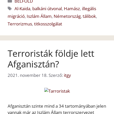
Kategória
BELFÖLD
Címkék
Al-Kaida
,
balkáni útvonal
,
Hamász
,
illegális
migráció
,
Iszlám Állam
,
Németország
,
tálibok
,
Terrorizmus
,
titkosszolgálat
Terroristák földje lett
Afganisztán?
2021. november 18.
Szerző:
itgy
Afganisztán szinte mind a 34 tartományában jelen
vannak már az Iszlám Állam terrorszervezet