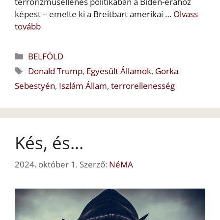
terrorizmusellenes politikában a Biden-érához
képest – emelte ki a Breitbart amerikai …
Olvass
tovább
Kategória
BELFÖLD
Címkék
Donald Trump
,
Egyesült Államok
,
Gorka
Sebestyén
,
Iszlám Állam
,
terrorellenesség
Kés, és…
2024. október 1.
Szerző:
NéMA