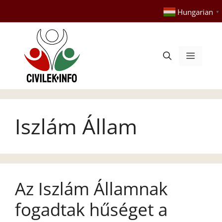
Kilépés
Hungarian
▼
a
tartalomba
Menü
Iszlám Állam
Az Iszlám Államnak
fogadtak hűséget a