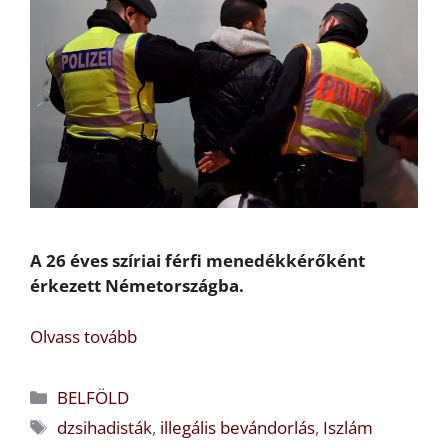
A 26 éves szíriai férfi menedékkérőként
érkezett Németországba.
Olvass tovább
Kategória
BELFÖLD
Címkék
dzsihadisták
,
illegális bevándorlás
,
Iszlám