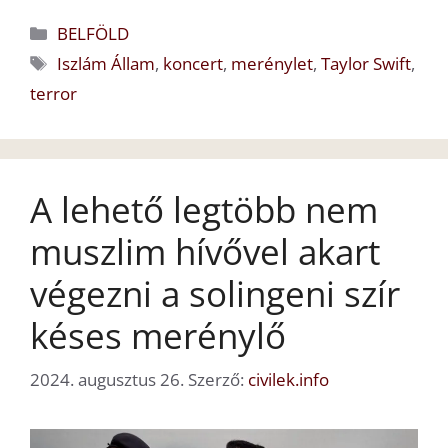
Kategória
BELFÖLD
Címkék
Iszlám Állam
,
koncert
,
merénylet
,
Taylor Swift
,
terror
A lehető legtöbb nem
muszlim hívővel akart
végezni a solingeni szír
késes merénylő
2024. augusztus 26.
Szerző:
civilek.info