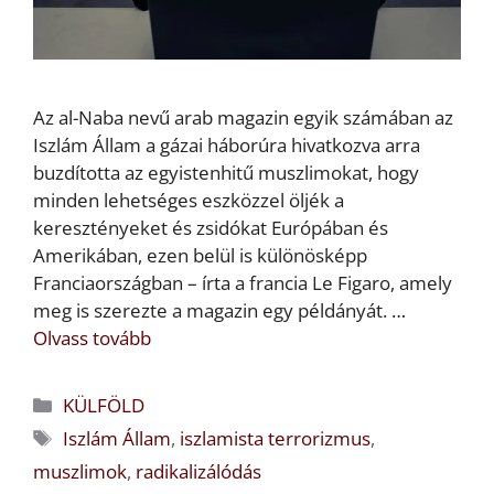
Az al-Naba nevű arab magazin egyik számában az
Iszlám Állam a gázai háborúra hivatkozva arra
buzdította az egyistenhitű muszlimokat, hogy
minden lehetséges eszközzel öljék a
keresztényeket és zsidókat Európában és
Amerikában, ezen belül is különösképp
Franciaországban – írta a francia Le Figaro, amely
meg is szerezte a magazin egy példányát. …
Olvass tovább
Kategória
KÜLFÖLD
Címkék
Iszlám Állam
,
iszlamista terrorizmus
,
muszlimok
,
radikalizálódás