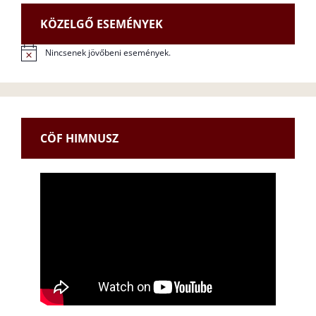
KÖZELGŐ ESEMÉNYEK
Nincsenek jövőbeni események.
N
o
t
i
c
e
CÖF HIMNUSZ