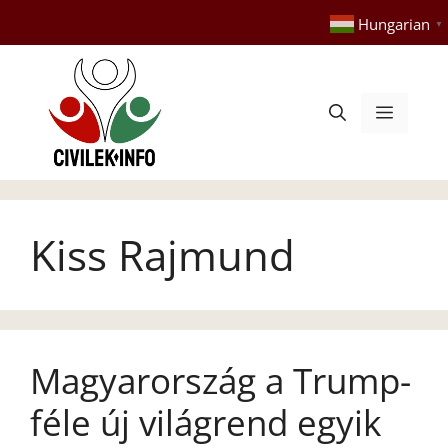
Kilépés
Hungarian
▼
a
tartalomba
Menü
Kiss Rajmund
Magyarország a Trump-
féle új világrend egyik