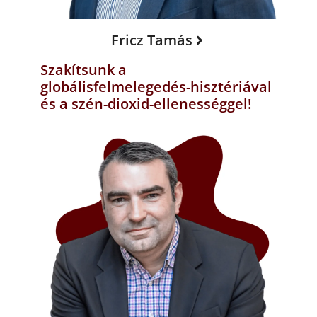
Fricz Tamás
Szakítsunk a
globálisfelmelegedés-hisztériával
és a szén-dioxid-ellenességgel!