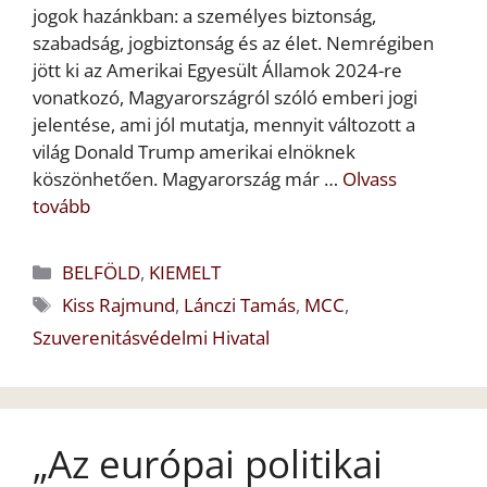
jogok hazánkban: a személyes biztonság,
szabadság, jogbiztonság és az élet. Nemrégiben
jött ki az Amerikai Egyesült Államok 2024-re
vonatkozó, Magyarországról szóló emberi jogi
jelentése, ami jól mutatja, mennyit változott a
világ Donald Trump amerikai elnöknek
köszönhetően. Magyarország már …
Olvass
tovább
Kategória
BELFÖLD
,
KIEMELT
Címkék
Kiss Rajmund
,
Lánczi Tamás
,
MCC
,
Szuverenitásvédelmi Hivatal
„Az európai politikai