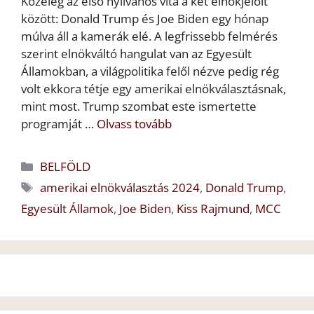
Közeleg az első nyilvános vita a két elnökjelölt
között: Donald Trump és Joe Biden egy hónap
múlva áll a kamerák elé. A legfrissebb felmérés
szerint elnökváltó hangulat van az Egyesült
Államokban, a világpolitika felől nézve pedig rég
volt ekkora tétje egy amerikai elnökválasztásnak,
mint most. Trump szombat este ismertette
programját …
Olvass tovább
Kategória
BELFÖLD
Címkék
amerikai elnökválasztás 2024
,
Donald Trump
,
Egyesült Államok
,
Joe Biden
,
Kiss Rajmund
,
MCC