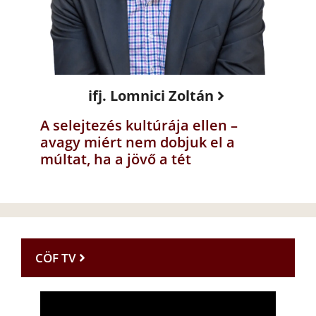
ifj. Lomnici Zoltán
A selejtezés kultúrája ellen –
avagy miért nem dobjuk el a
múltat, ha a jövő a tét
CÖF TV