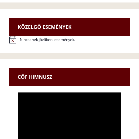
KÖZELGŐ ESEMÉNYEK
Nincsenek jövőbeni események.
N
o
t
i
c
e
CÖF HIMNUSZ