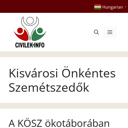
Kilépés
Hungarian
▼
a
tartalomba
Menü
Kisvárosi Önkéntes
Szemétszedők
A KÖSZ ökotáborában