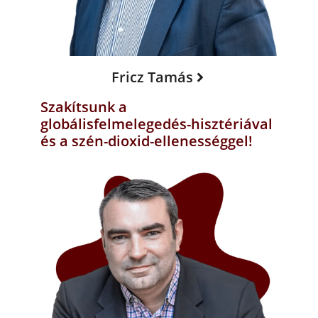
Fricz Tamás
Szakítsunk a
globálisfelmelegedés-hisztériával
és a szén-dioxid-ellenességgel!