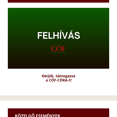
Kérjük, támogassa
a CÖF-CÖKA-t!
KÖZELGŐ ESEMÉNYEK