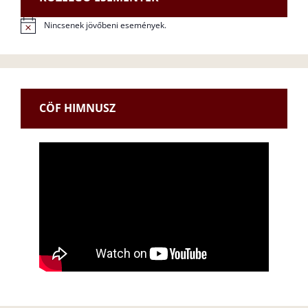
Nincsenek jövőbeni események.
N
o
t
i
c
e
CÖF HIMNUSZ