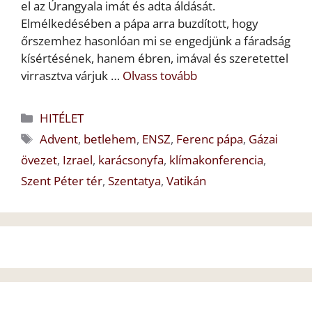
el az Úrangyala imát és adta áldását.
Elmélkedésében a pápa arra buzdított, hogy
őrszemhez hasonlóan mi se engedjünk a fáradság
kísértésének, hanem ébren, imával és szeretettel
virrasztva várjuk …
Olvass tovább
Kategória
HITÉLET
Címkék
Advent
,
betlehem
,
ENSZ
,
Ferenc pápa
,
Gázai
övezet
,
Izrael
,
karácsonyfa
,
klímakonferencia
,
Szent Péter tér
,
Szentatya
,
Vatikán