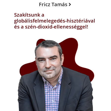
Fricz Tamás
Szakítsunk a
globálisfelmelegedés-hisztériával
és a szén-dioxid-ellenességgel!