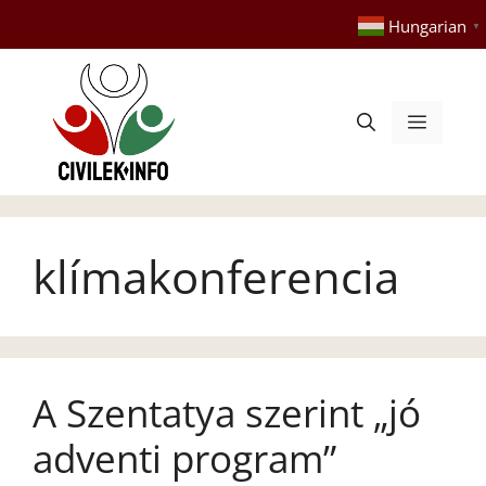
Kilépés
Hungarian
▼
a
tartalomba
Menü
klímakonferencia
A Szentatya szerint „jó
adventi program”