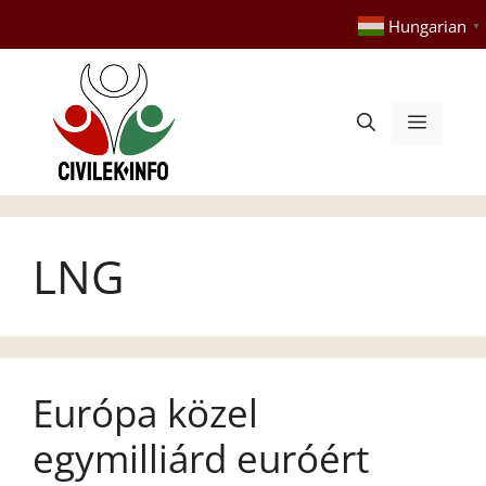
Kilépés
Hungarian
▼
a
tartalomba
Menü
LNG
Európa közel
egymilliárd euróért