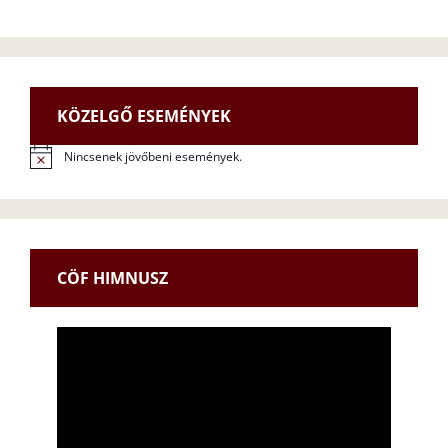
KÖZELGŐ ESEMÉNYEK
Nincsenek jövőbeni események.
N
o
t
i
c
e
CÖF HIMNUSZ