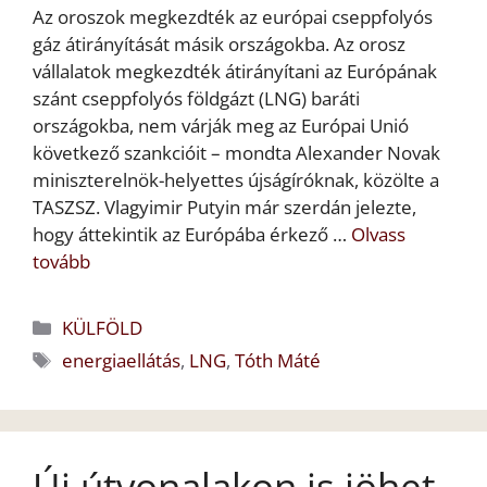
Az oroszok megkezdték az európai cseppfolyós
gáz átirányítását másik országokba. Az orosz
vállalatok megkezdték átirányítani az Európának
szánt cseppfolyós földgázt (LNG) baráti
országokba, nem várják meg az Európai Unió
következő szankcióit – mondta Alexander Novak
miniszterelnök-helyettes újságíróknak, közölte a
TASZSZ. Vlagyimir Putyin már szerdán jelezte,
hogy áttekintik az Európába érkező …
Olvass
tovább
Kategória
KÜLFÖLD
Címkék
energiaellátás
,
LNG
,
Tóth Máté
Új útvonalakon is jöhet