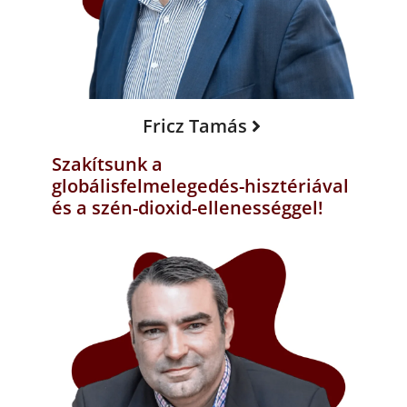
Fricz Tamás
Szakítsunk a
globálisfelmelegedés-hisztériával
és a szén-dioxid-ellenességgel!