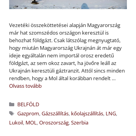
Vezetéki összeköttetései alapján Magyarország
már hat szomszédos országon keresztül is
behozhat földgázt. Csak látszólag megnyugtató,
hogy miután Magyarország Ukrajnán át már egy
ideje egyáltalán nem importál orosz eredetű
földgázt, az sem okoz zavart, ha jövőre leáll az
Ukrajnán keresztüli gáztranzit. Attól sincs minden
rendben, hogy a Mol által korábban rendelt …
Olvass tovább
Kategória
BELFÖLD
Címkék
Gazprom
,
Gázszállítás
,
kőolajszállítás
,
LNG
,
Lukoil
,
MOL
,
Oroszország
,
Szerbia