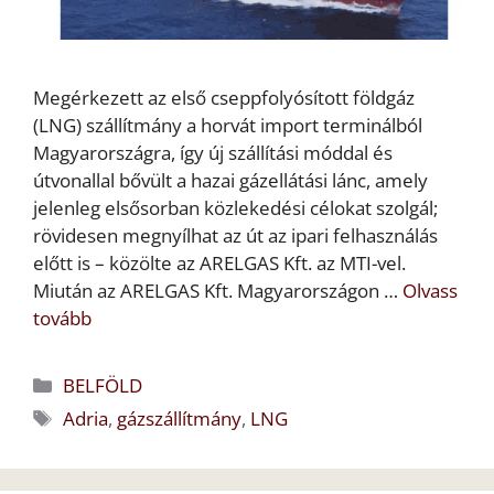
Megérkezett az első cseppfolyósított földgáz
(LNG) szállítmány a horvát import terminálból
Magyarországra, így új szállítási móddal és
útvonallal bővült a hazai gázellátási lánc, amely
jelenleg elsősorban közlekedési célokat szolgál;
rövidesen megnyílhat az út az ipari felhasználás
előtt is – közölte az ARELGAS Kft. az MTI-vel.
Miután az ARELGAS Kft. Magyarországon …
Olvass
tovább
Kategória
BELFÖLD
Címkék
Adria
,
gázszállítmány
,
LNG