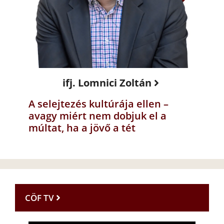
ifj. Lomnici Zoltán
A selejtezés kultúrája ellen –
avagy miért nem dobjuk el a
múltat, ha a jövő a tét
CÖF TV