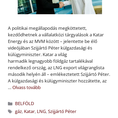
A politikai megállapodás megköttetett,
kezdődhetnek a vállalatközi tárgyalások a Katar
Energy és az MVM között – jelentette be élő
videójában Szijjártó Péter külgazdasági és
külügyminiszter. Katar a világ
harmadik legnagyobb földgáz tartalékával
rendelkező ország, az LNG export világranglista
második helyén áll – emlékeztetett Szijjártó Péter.
A külgazdasági és külügyminiszter hozzátette, az
…
Olvass tovább
Kategória
BELFÖLD
Címkék
gáz
,
Katar
,
LNG
,
Szijjártó Péter