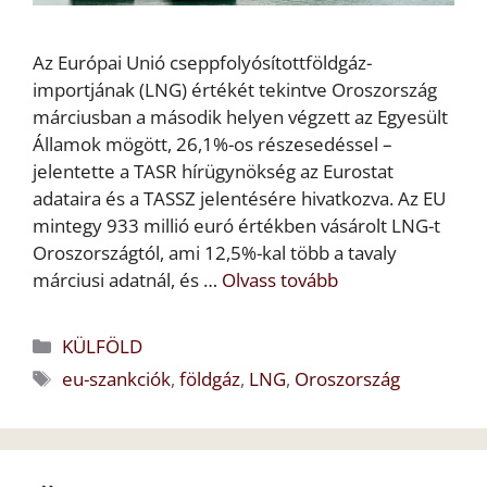
Az Európai Unió cseppfolyósítottföldgáz-
importjának (LNG) értékét tekintve Oroszország
márciusban a második helyen végzett az Egyesült
Államok mögött, 26,1%-os részesedéssel –
jelentette a TASR hírügynökség az Eurostat
adataira és a TASSZ jelentésére hivatkozva. Az EU
mintegy 933 millió euró értékben vásárolt LNG-t
Oroszországtól, ami 12,5%-kal több a tavaly
márciusi adatnál, és …
Olvass tovább
Kategória
KÜLFÖLD
Címkék
eu-szankciók
,
földgáz
,
LNG
,
Oroszország