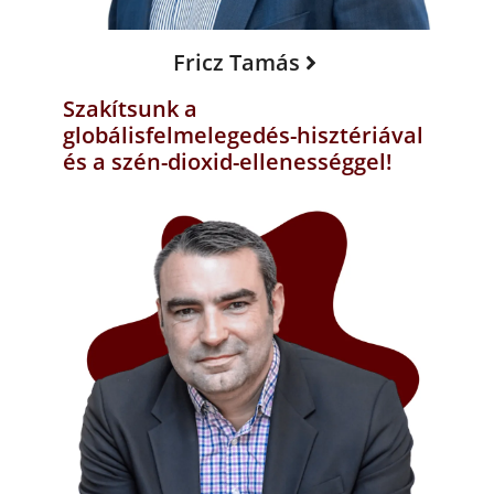
Fricz Tamás
Szakítsunk a
globálisfelmelegedés-hisztériával
és a szén-dioxid-ellenességgel!