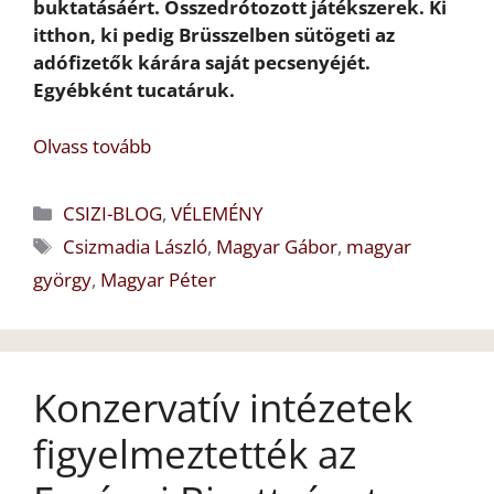
buktatásáért. Összedrótozott játékszerek. Ki
itthon, ki pedig Brüsszelben sütögeti az
adófizetők kárára saját pecsenyéjét.
Egyébként tucatáruk.
Olvass tovább
Kategória
CSIZI-BLOG
,
VÉLEMÉNY
Címkék
Csizmadia László
,
Magyar Gábor
,
magyar
györgy
,
Magyar Péter
Konzervatív intézetek
figyelmeztették az