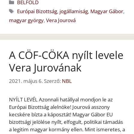
Kategória
BELFÖLD
Címkék
Európai Bizottság
,
jogállamiság
,
Magyar Gábor
,
magyar györgy
,
Vera Jourová
A CÖF-CÖKA nyílt levele
Vera Jurovának
2021. május 6.
Szerző:
NBL
NYÍLT LEVÉL Azonnali hatállyal mondjon le az
Európai Bizottság alelnöke! Jourová asszony
kecskére bízta a káposztát! Magyar Gábor EU
bizottsági jelölése nyílt, elfogult, politikai támadás
a legitim magyar kormány ellen. Mint ismeretes, a