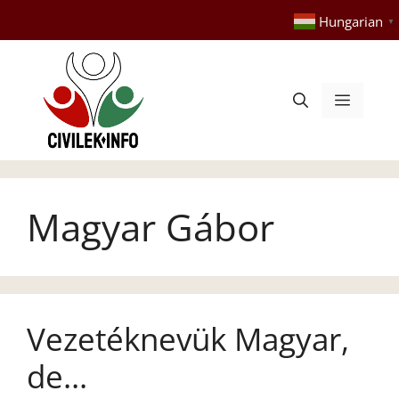
Kilépés
Hungarian
▼
a
tartalomba
Menü
Magyar Gábor
Vezetéknevük Magyar,
de…