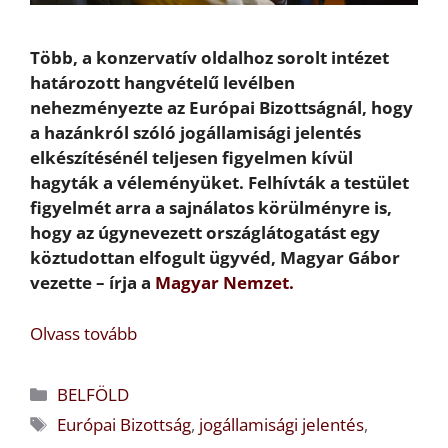
Több, a konzervatív oldalhoz sorolt intézet
határozott hangvételű levélben
nehezményezte az Európai Bizottságnál, hogy
a hazánkról szóló jogállamisági jelentés
elkészítésénél teljesen figyelmen kívül
hagyták a véleményüket. Felhívták a testület
figyelmét arra a sajnálatos körülményre is,
hogy az úgynevezett országlátogatást egy
köztudottan elfogult ügyvéd, Magyar Gábor
vezette – írja a
Magyar Nemzet.
Olvass tovább
Kategória
BELFÖLD
Címkék
Európai Bizottság
,
jogállamisági jelentés
,