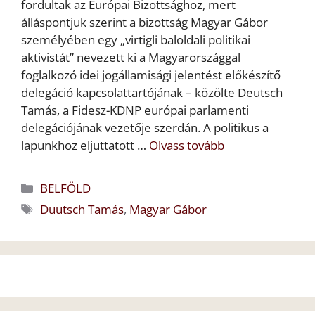
fordultak az Európai Bizottsághoz, mert
álláspontjuk szerint a bizottság Magyar Gábor
személyében egy „virtigli baloldali politikai
aktivistát” nevezett ki a Magyarországgal
foglalkozó idei jogállamisági jelentést előkészítő
delegáció kapcsolattartójának – közölte Deutsch
Tamás, a Fidesz-KDNP európai parlamenti
delegációjának vezetője szerdán. A politikus a
lapunkhoz eljuttatott …
Olvass tovább
Kategória
BELFÖLD
Címkék
Duutsch Tamás
,
Magyar Gábor