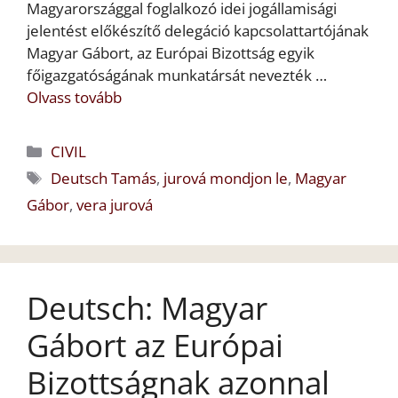
Magyarországgal foglalkozó idei jogállamisági
jelentést előkészítő delegáció kapcsolattartójának
Magyar Gábort, az Európai Bizottság egyik
főigazgatóságának munkatársát nevezték …
Olvass tovább
Kategória
CIVIL
Címkék
Deutsch Tamás
,
jurová mondjon le
,
Magyar
Gábor
,
vera jurová
Deutsch: Magyar
Gábort az Európai
Bizottságnak azonnal