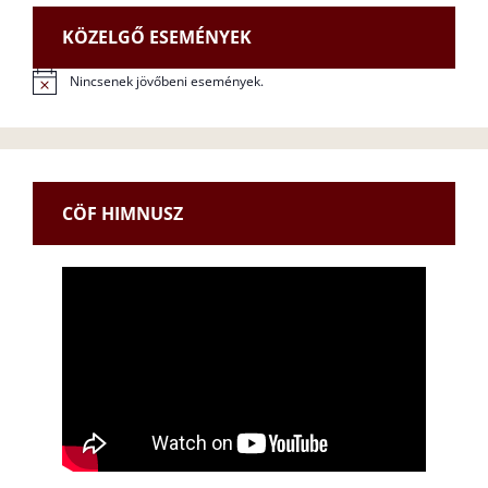
KÖZELGŐ ESEMÉNYEK
Nincsenek jövőbeni események.
N
o
t
i
c
e
CÖF HIMNUSZ