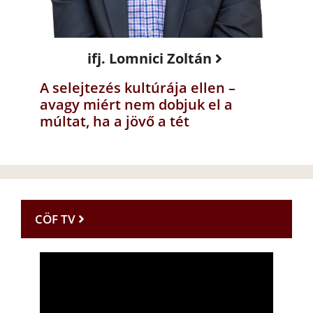
ifj. Lomnici Zoltán
A selejtezés kultúrája ellen –
avagy miért nem dobjuk el a
múltat, ha a jövő a tét
CÖF TV