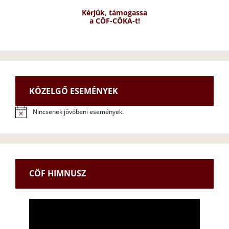
Kérjük, támogassa
a CÖF-CÖKA-t!
KÖZELGŐ ESEMÉNYEK
Nincsenek jövőbeni események.
N
o
t
i
c
e
CÖF HIMNUSZ