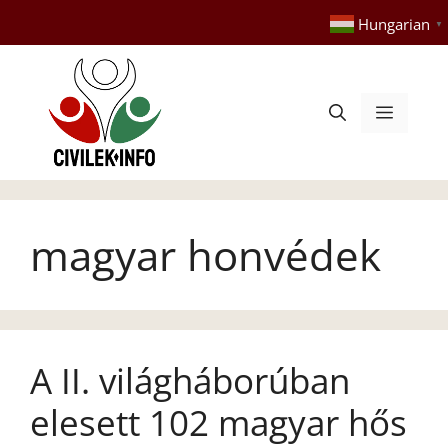
Kilépés
Hungarian
▼
a
tartalomba
Menü
magyar honvédek
A II. világháborúban
elesett 102 magyar hős