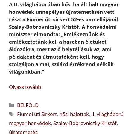
A II. világháborúban hősi halált halt magyar
honvédek ünnepélyes újratemetésén vett
részt a Fiumei úti sírkert 52-es parcellájánál
Szalay-Bobrovniczky Kristóf. A honvédelmi
miniszter elmondta: „Emlékeznünk és
emlékeztetünk kell a harcban életüket
áldozókra, mert az ő helytállásuk az, ami
példaként és útmutatóként kell, hogy
szolgáljon a mai, szilárd értékrend nélküli
világunkban.”
Olvass tovább
Kategória
BELFÖLD
Címkék
Fiumei úti Sírkert
,
hősi halottak
,
II. világháború
,
magyar honvédek
,
Szalay-Bobrovniczky Kristóf
,
újratemetés