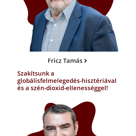
Fricz Tamás
Szakítsunk a
globálisfelmelegedés-hisztériával
és a szén-dioxid-ellenességgel!