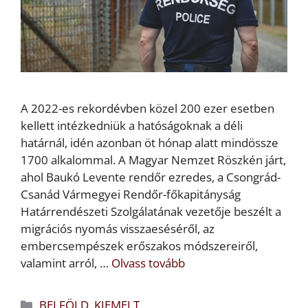
A 2022-es rekordévben közel 200 ezer esetben
kellett intézkedniük a hatóságoknak a déli
határnál, idén azonban öt hónap alatt mindössze
1700 alkalommal. A Magyar Nemzet Röszkén járt,
ahol Baukó Levente rendőr ezredes, a Csongrád-
Csanád Vármegyei Rendőr-főkapitányság
Határrendészeti Szolgálatának vezetője beszélt a
migrációs nyomás visszaeséséről, az
embercsempészek erőszakos módszereiről,
valamint arról, …
Olvass tovább
Kategória
BELFÖLD
,
KIEMELT