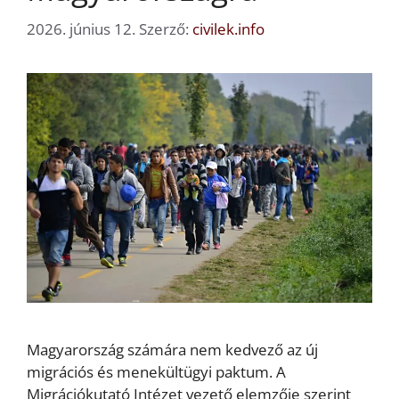
2026. június 12.
Szerző:
civilek.info
Magyarország számára nem kedvező az új
migrációs és menekültügyi paktum. A
Migrációkutató Intézet vezető elemzője szerint