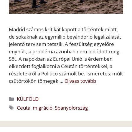
Madrid számos kritikát kapott a történtek miatt,
de sokaknak az egymillió bevándorló legalizálását
jelentő terv sem tetszik. A feszültség egyelőre
enyhült, a probléma azonban nem oldódott meg.
Sőt. A napokban az Európai Unió is érdemben
elkezdett foglalkozni a Ceután történtekkel, a
részletekről a Politico számolt be. Ismeretes: múlt
csütörtökön tömegek …
Olvass tovább
Kategória
KÜLFÖLD
Címkék
Ceuta
,
migráció
,
Spanyolország