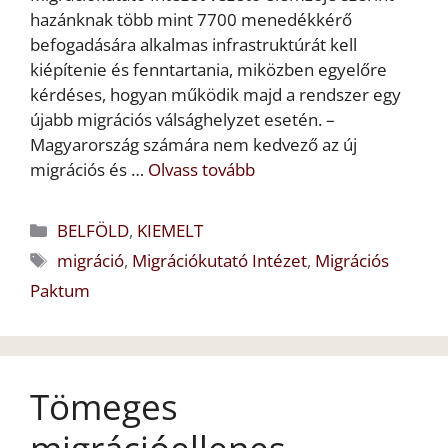
hazánknak több mint 7700 menedékkérő
befogadására alkalmas infrastruktúrát kell
kiépítenie és fenntartania, miközben egyelőre
kérdéses, hogyan működik majd a rendszer egy
újabb migrációs válsághelyzet esetén. –
Magyarország számára nem kedvező az új
migrációs és …
Olvass tovább
Kategória
BELFÖLD
,
KIEMELT
Címkék
migráció
,
Migrációkutató Intézet
,
Migrációs
Paktum
Tömeges