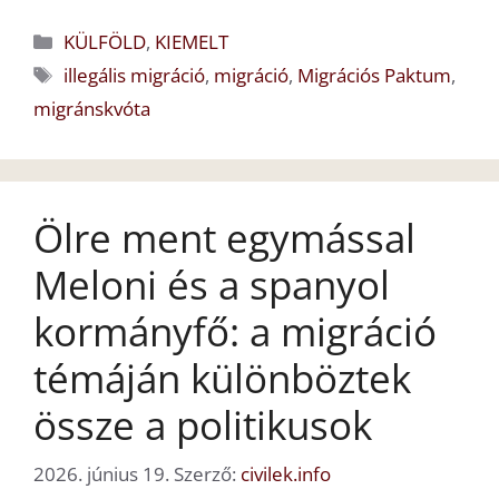
Kategória
KÜLFÖLD
,
KIEMELT
Címkék
illegális migráció
,
migráció
,
Migrációs Paktum
,
migránskvóta
Ölre ment egymással
Meloni és a spanyol
kormányfő: a migráció
témáján különböztek
össze a politikusok
2026. június 19.
Szerző:
civilek.info