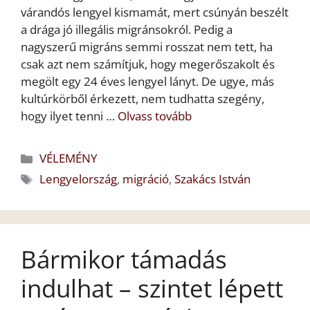
várandós lengyel kismamát, mert csúnyán beszélt
a drága jó illegális migránsokról. Pedig a
nagyszerű migráns semmi rosszat nem tett, ha
csak azt nem számítjuk, hogy megerőszakolt és
megölt egy 24 éves lengyel lányt. De ugye, más
kultúrkörből érkezett, nem tudhatta szegény,
hogy ilyet tenni …
Olvass tovább
Kategória
VÉLEMÉNY
Címkék
Lengyelország
,
migráció
,
Szakács István
Bármikor támadás
indulhat – szintet lépett