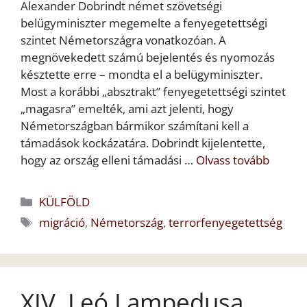
Alexander Dobrindt német szövetségi
belügyminiszter megemelte a fenyegetettségi
szintet Németországra vonatkozóan. A
megnövekedett számú bejelentés és nyomozás
késztette erre – mondta el a belügyminiszter.
Most a korábbi „absztrakt” fenyegetettségi szintet
„magasra” emelték, ami azt jelenti, hogy
Németországban bármikor számítani kell a
támadások kockázatára. Dobrindt kijelentette,
hogy az ország elleni támadási …
Olvass tovább
Kategória
KÜLFÖLD
Címkék
migráció
,
Németország
,
terrorfenyegetettség
XIV. Leó Lampedusa