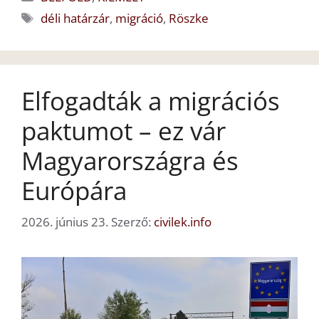
Címkék
déli határzár
,
migráció
,
Röszke
Elfogadták a migrációs
paktumot – ez vár
Magyarországra és
Európára
2026. június 23.
Szerző:
civilek.info