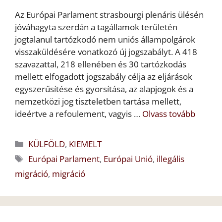
Az Európai Parlament strasbourgi plenáris ülésén
jóváhagyta szerdán a tagállamok területén
jogtalanul tartózkodó nem uniós állampolgárok
visszaküldésére vonatkozó új jogszabályt. A 418
szavazattal, 218 ellenében és 30 tartózkodás
mellett elfogadott jogszabály célja az eljárások
egyszerűsítése és gyorsítása, az alapjogok és a
nemzetközi jog tiszteletben tartása mellett,
ideértve a refoulement, vagyis …
Olvass tovább
Kategória
KÜLFÖLD
,
KIEMELT
Címkék
Európai Parlament
,
Európai Unió
,
illegális
migráció
,
migráció