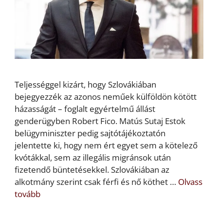
Teljességgel kizárt, hogy Szlovákiában
bejegyezzék az azonos neműek külföldön kötött
házasságát – foglalt egyértelmű állást
genderügyben Robert Fico. Matús Sutaj Estok
belügyminiszter pedig sajtótájékoztatón
jelentette ki, hogy nem ért egyet sem a kötelező
kvótákkal, sem az illegális migránsok után
fizetendő büntetésekkel. Szlovákiában az
alkotmány szerint csak férfi és nő köthet …
Olvass
tovább