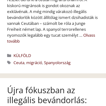
kiskorú migránsok is gondot okoznak az
exklávénak. A még mindig várakozó illegális
bevándorlók között állítólag ismert dzsihadisták is
vannak Ceutában – számolt be róla a Junge
Freiheit német lap. A spanyol terrorellenes
nyomozók legalább egy tucat személyt …
Olvass
tovább
Kategória
KÜLFÖLD
Címkék
Ceuta
,
migráció
,
Spanyolország
Újra fókuszban az
illegális bevándorlás: