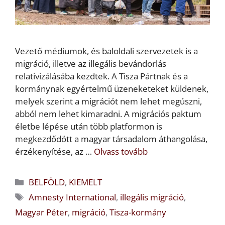
Vezető médiumok, és baloldali szervezetek is a
migráció, illetve az illegális bevándorlás
relativizálásába kezdtek. A Tisza Pártnak és a
kormánynak egyértelmű üzeneketeket küldenek,
melyek szerint a migrációt nem lehet megúszni,
abból nem lehet kimaradni. A migrációs paktum
életbe lépése után több platformon is
megkezdődött a magyar társadalom áthangolása,
érzékenyítése, az …
Olvass tovább
Kategória
BELFÖLD
,
KIEMELT
Címkék
Amnesty International
,
illegális migráció
,
Magyar Péter
,
migráció
,
Tisza-kormány