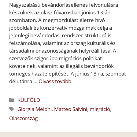
Nagyszabású bevándorlásellenes felvonulásra
készülnek az olasz fővárosban június 13-án,
szombaton. A megmozdulást életre hívó
jobboldali és konzervatív mozgalmak célja a
jelenlegi bevándorlási rendszer strukturális
felszámolása, valamint az ország kulturális és
társadalmi önazonosságának helyreállítása. A
szervezők szigorúbb migrációs politikát
követelnek, valamint az illegális bevándorlók
tömeges hazatelepítését. A június 13-ra, szombat
délutánra …
Olvass tovább
Kategória
KÜLFÖLD
Címkék
Giorgia Meloni
,
Matteo Salvini
,
migráció
,
Olaszország