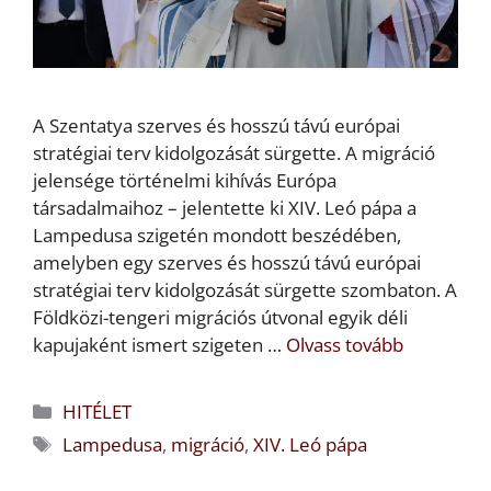
A Szentatya szerves és hosszú távú európai
stratégiai terv kidolgozását sürgette. A migráció
jelensége történelmi kihívás Európa
társadalmaihoz – jelentette ki XIV. Leó pápa a
Lampedusa szigetén mondott beszédében,
amelyben egy szerves és hosszú távú európai
stratégiai terv kidolgozását sürgette szombaton. A
Földközi-tengeri migrációs útvonal egyik déli
kapujaként ismert szigeten …
Olvass tovább
Kategória
HITÉLET
Címkék
Lampedusa
,
migráció
,
XIV. Leó pápa