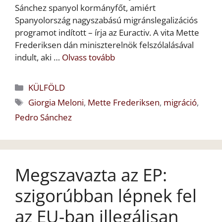
Sánchez spanyol kormányfőt, amiért
Spanyolország nagyszabású migránslegalizációs
programot indított – írja az Euractiv. A vita Mette
Frederiksen dán miniszterelnök felszólalásával
indult, aki …
Olvass tovább
Kategória
KÜLFÖLD
Címkék
Giorgia Meloni
,
Mette Frederiksen
,
migráció
,
Pedro Sánchez
Megszavazta az EP:
szigorúbban lépnek fel
az EU-ban illegálisan