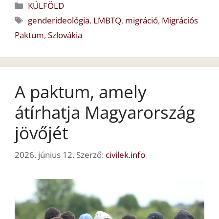
Kategória
KÜLFÖLD
Címkék
genderideológia
,
LMBTQ
,
migráció
,
Migrációs
Paktum
,
Szlovákia
A paktum, amely
átírhatja Magyarország
jövőjét
2026. június 12.
Szerző:
civilek.info