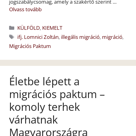
jogszabálycsomag, amely a szakértő szerint …
Olvass tovább
Kategória
KÜLFÖLD
,
KIEMELT
Címkék
ifj. Lomnici Zoltán
,
illegális migráció
,
migráció
,
Migrációs Paktum
Életbe lépett a
migrációs paktum –
komoly terhek
várhatnak
Magyarországra