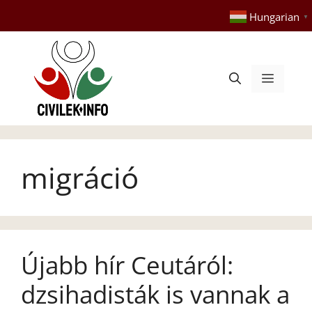
Kilépés
Hungarian
▼
a
tartalomba
Menü
migráció
Újabb hír Ceutáról:
dzsihadisták is vannak a