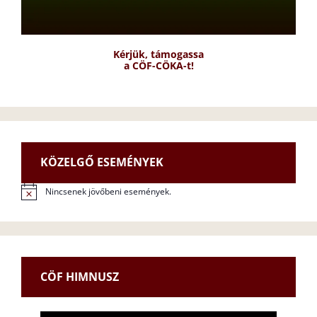
Kérjük, támogassa
a CÖF-CÖKA-t!
KÖZELGŐ ESEMÉNYEK
Nincsenek jövőbeni események.
N
o
t
i
c
e
CÖF HIMNUSZ