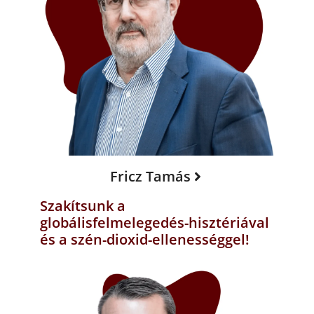
Fricz Tamás
Szakítsunk a
globálisfelmelegedés-hisztériával
és a szén-dioxid-ellenességgel!