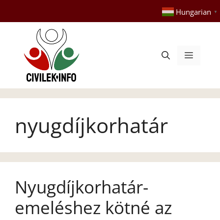
Kilépés
Hungarian
▼
a
tartalomba
Menü
nyugdíjkorhatár
Nyugdíjkorhatár-
emeléshez kötné az