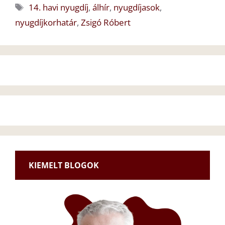
Címkék
14. havi nyugdíj
,
álhír
,
nyugdíjasok
,
nyugdíjkorhatár
,
Zsigó Róbert
KIEMELT BLOGOK