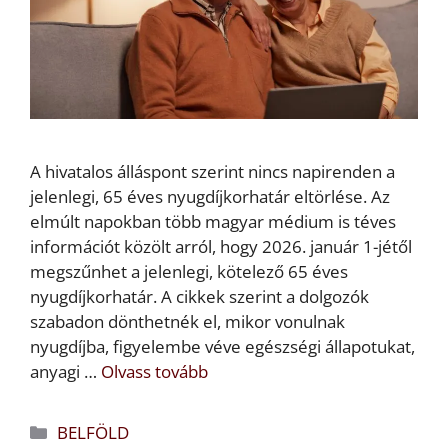
A hivatalos álláspont szerint nincs napirenden a
jelenlegi, 65 éves nyugdíjkorhatár eltörlése. Az
elmúlt napokban több magyar médium is téves
információt közölt arról, hogy 2026. január 1-jétől
megszűnhet a jelenlegi, kötelező 65 éves
nyugdíjkorhatár. A cikkek szerint a dolgozók
szabadon dönthetnék el, mikor vonulnak
nyugdíjba, figyelembe véve egészségi állapotukat,
anyagi …
Olvass tovább
Kategória
BELFÖLD