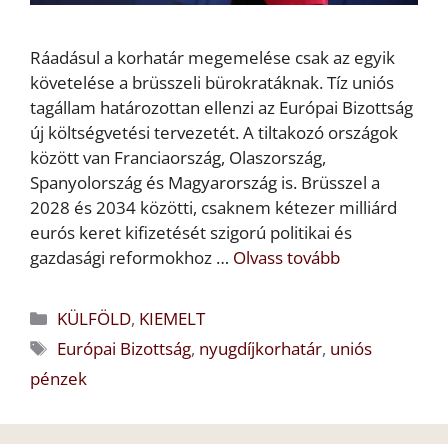
Ráadásul a korhatár megemelése csak az egyik
követelése a brüsszeli bürokratáknak. Tíz uniós
tagállam határozottan ellenzi az Európai Bizottság
új költségvetési tervezetét. A tiltakozó országok
között van Franciaország, Olaszország,
Spanyolország és Magyarország is. Brüsszel a
2028 és 2034 közötti, csaknem kétezer milliárd
eurós keret kifizetését szigorú politikai és
gazdasági reformokhoz …
Olvass tovább
Kategória
KÜLFÖLD
,
KIEMELT
Címkék
Európai Bizottság
,
nyugdíjkorhatár
,
uniós
pénzek