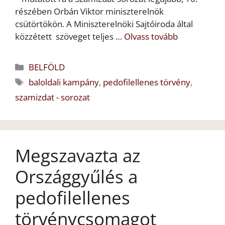
részében Orbán Viktor miniszterelnök
csütörtökön. A Miniszterelnöki Sajtóiroda által
közzétett szöveget teljes …
Olvass tovább
Kategória
BELFÖLD
Címkék
baloldali kampány
,
pedofilellenes törvény
,
szamizdat - sorozat
Megszavazta az
Országgyűlés a
pedofilellenes
törvénycsomagot