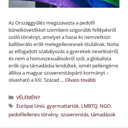
Az Országgyűlés megszavazta a pedofil
bűnelkövetőkkel szembeni szigorúbb fellépésről
szóló törvényt, amelyet a hazai és nemzetközi
balliberális erők melegellenesnek titulálnak. Noha
az elfogadott szabályozás a gyerekek neveléséről,
és nem a homoszexuálisokról szól, a globalista
erők újra támadásba lendültek, ismét pellengérre
állítva a magyar szuverenitáspárti kormányt –
olvasható a XXI. Század …
Olvass tovább
Kategória
VÉLEMÉNY
Címkék
Európai Uniü
,
gyarmattartók
,
LMBTQ
,
NGO
,
pedofilellenes törvény
,
szuverenitás
,
támadások