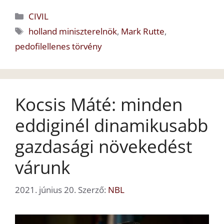
Kategória
CIVIL
Címkék
holland miniszterelnök
,
Mark Rutte
,
pedofilellenes törvény
Kocsis Máté: minden
eddiginél dinamikusabb
gazdasági növekedést
várunk
2021. június 20.
Szerző:
NBL