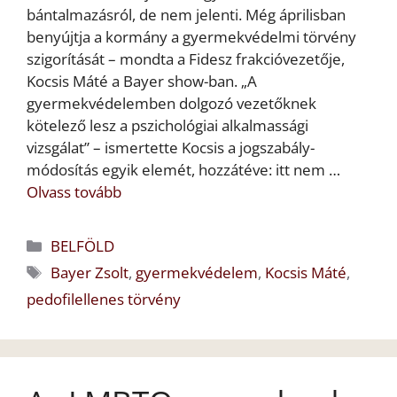
bántalmazásról, de nem jelenti. Még áprilisban
benyújtja a kormány a gyermekvédelmi törvény
szigorítását – mondta a Fidesz frakcióvezetője,
Kocsis Máté a Bayer show-ban. „A
gyermekvédelemben dolgozó vezetőknek
kötelező lesz a pszichológiai alkalmassági
vizsgálat” – ismertette Kocsis a jogszabály-
módosítás egyik elemét, hozzátéve: itt nem …
Olvass tovább
Kategória
BELFÖLD
Címkék
Bayer Zsolt
,
gyermekvédelem
,
Kocsis Máté
,
pedofilellenes törvény