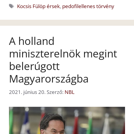
Címkék
Kocsis Fülöp érsek
,
pedofilellenes törvény
A holland
miniszterelnök megint
belerúgott
Magyarországba
2021. június 20.
Szerző:
NBL