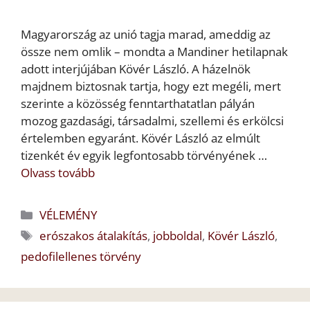
Magyarország az unió tagja marad, ameddig az
össze nem omlik – mondta a Mandiner hetilapnak
adott interjújában Kövér László. A házelnök
majdnem biztosnak tartja, hogy ezt megéli, mert
szerinte a közösség fenntarthatatlan pályán
mozog gazdasági, társadalmi, szellemi és erkölcsi
értelemben egyaránt. Kövér László az elmúlt
tizenkét év egyik legfontosabb törvényének …
Olvass tovább
Kategória
VÉLEMÉNY
Címkék
erószakos átalakítás
,
jobboldal
,
Kövér László
,
pedofilellenes törvény