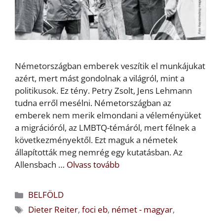
Németországban emberek veszítik el munkájukat
azért, mert mást gondolnak a világról, mint a
politikusok. Ez tény. Petry Zsolt, Jens Lehmann
tudna erről mesélni. Németországban az
emberek nem merik elmondani a véleményüket
a migrációról, az LMBTQ-témáról, mert félnek a
következményektől. Ezt maguk a németek
állapították meg nemrég egy kutatásban. Az
Allensbach …
Olvass tovább
Kategória
BELFÖLD
Címkék
Dieter Reiter
,
foci eb
,
német - magyar
,