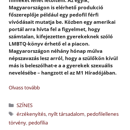
filmeket lehet letölteni. Az egyik,
Magyarországon is elérhető produkció
főszereplője például egy pedofil férfi
vívódásait mutatja be. Közben egy amerikai
portál arra hívta fel a figyelmet, hogy
számtalan, kifejezetten gyerekeknek szóló
LMBTQ-könyv érhető el a piacon.
Magyarországon néhány hónap múlva
népszavazás lesz arról, hogy a szülőkön kívül
más is beleszólhat-e a a gyerekek szexuális
nevelésébe – hangzott el az M1 Híradójában.
Olvass tovább
Kategória
SZÍNES
Címkék
érzékenyítés
,
nyílt társadalom
,
pedofilellenes
törvény
,
pedofília