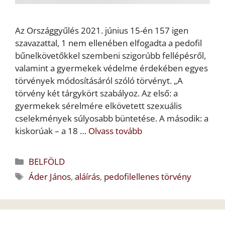
Az Országgyűlés 2021. június 15-én 157 igen
szavazattal, 1 nem ellenében elfogadta a pedofil
bűnelkövetőkkel szembeni szigorúbb fellépésről,
valamint a gyermekek védelme érdekében egyes
törvények módosításáról szóló törvényt. „A
törvény két tárgykört szabályoz. Az első: a
gyermekek sérelmére elkövetett szexuális
cselekmények súlyosabb büntetése. A második: a
kiskorúak – a 18 …
Olvass tovább
Kategória
BELFÖLD
Címkék
Áder János
,
aláírás
,
pedofilellenes törvény