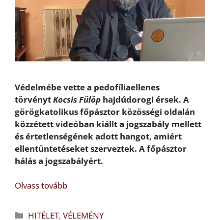
Védelmébe vette a pedofíliaellenes
törvényt
Kocsis Fülöp
hajdúdorogi érsek. A
görögkatolikus főpásztor közösségi oldalán
közzétett videóban kiállt a jogszabály mellett
és értetlenségének adott hangot, amiért
ellentüntetéseket szerveztek. A főpásztor
hálás a jogszabályért.
Olvass tovább
Kategória
HITÉLET
,
VÉLEMÉNY