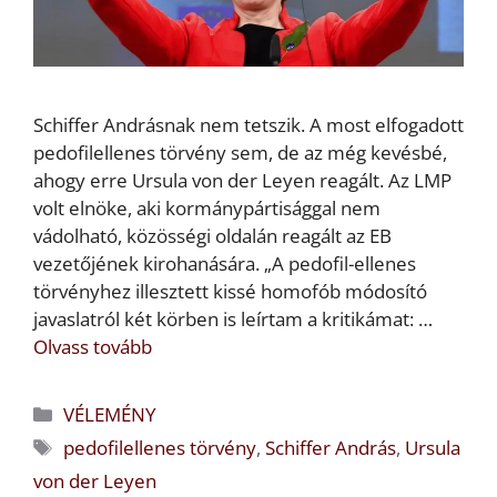
Schiffer Andrásnak nem tetszik. A most elfogadott
pedofilellenes törvény sem, de az még kevésbé,
ahogy erre Ursula von der Leyen reagált. Az LMP
volt elnöke, aki kormánypártisággal nem
vádolható, közösségi oldalán reagált az EB
vezetőjének kirohanására. „A pedofil-ellenes
törvényhez illesztett kissé homofób módosító
javaslatról két körben is leírtam a kritikámat: …
Olvass tovább
Kategória
VÉLEMÉNY
Címkék
pedofilellenes törvény
,
Schiffer András
,
Ursula
von der Leyen