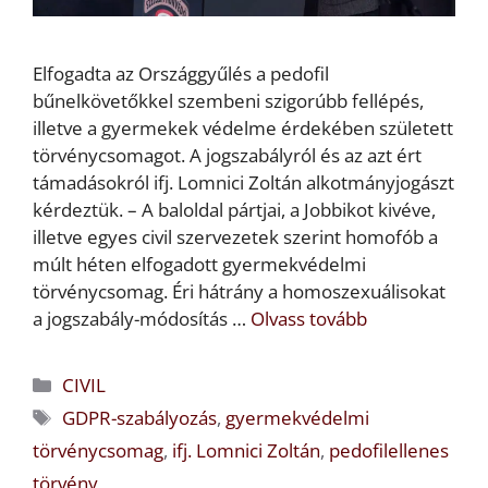
Elfogadta az Országgyűlés a pedofil
bűnelkövetőkkel szembeni szigorúbb fellépés,
illetve a gyermekek védelme érdekében született
törvénycsomagot. A jogszabályról és az azt ért
támadásokról ifj. Lomnici Zoltán alkotmányjogászt
kérdeztük. – A baloldal pártjai, a Jobbikot kivéve,
illetve egyes civil szervezetek szerint homofób a
múlt héten elfogadott gyermekvédelmi
törvénycsomag. Éri hátrány a homoszexuálisokat
a jogszabály-módosítás …
Olvass tovább
Kategória
CIVIL
Címkék
GDPR-szabályozás
,
gyermekvédelmi
törvénycsomag
,
ifj. Lomnici Zoltán
,
pedofilellenes
törvény