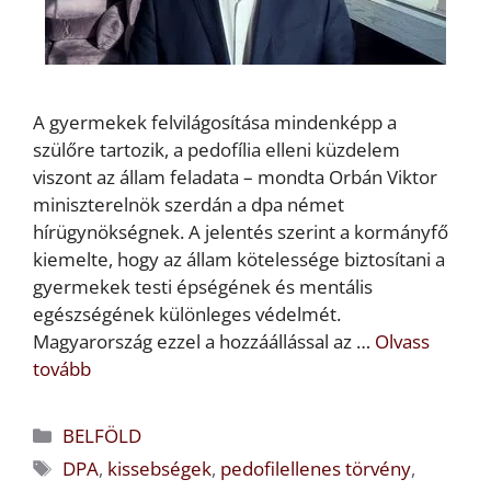
A gyermekek felvilágosítása mindenképp a
szülőre tartozik, a pedofília elleni küzdelem
viszont az állam feladata – mondta Orbán Viktor
miniszterelnök szerdán a dpa német
hírügynökségnek. A jelentés szerint a kormányfő
kiemelte, hogy az állam kötelessége biztosítani a
gyermekek testi épségének és mentális
egészségének különleges védelmét.
Magyarország ezzel a hozzáállással az …
Olvass
tovább
Kategória
BELFÖLD
Címkék
DPA
,
kissebségek
,
pedofilellenes törvény
,