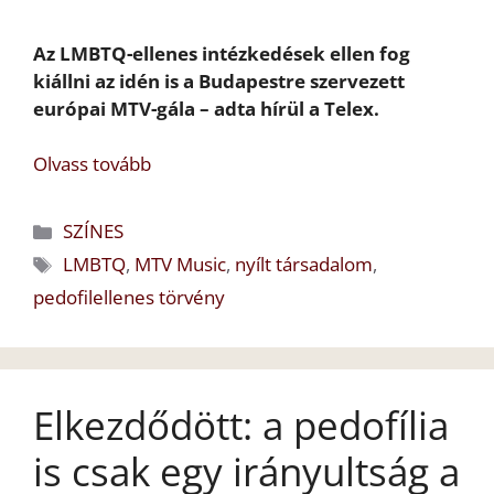
Az LMBTQ-ellenes intézkedések ellen fog
kiállni az idén is a Budapestre szervezett
európai MTV-gála – adta hírül a Telex.
Olvass tovább
Kategória
SZÍNES
Címkék
LMBTQ
,
MTV Music
,
nyílt társadalom
,
pedofilellenes törvény
Elkezdődött: a pedofília
is csak egy irányultság a