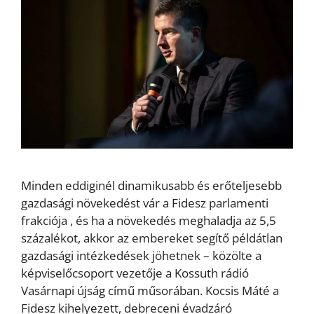
Minden eddiginél dinamikusabb és erőteljesebb
gazdasági növekedést vár a Fidesz parlamenti
frakciója , és ha a növekedés meghaladja az 5,5
százalékot, akkor az embereket segítő példátlan
gazdasági intézkedések jöhetnek – közölte a
képviselőcsoport vezetője a Kossuth rádió
Vasárnapi újság című műsorában. Kocsis Máté a
Fidesz kihelyezett, debreceni évadzáró