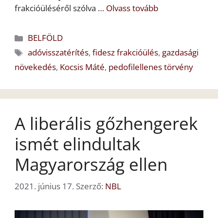
frakcióüléséről szólva …
Olvass tovább
Kategória
BELFÖLD
Címkék
adóvisszatérítés
,
fidesz frakcióülés
,
gazdasági
növekedés
,
Kocsis Máté
,
pedofilellenes törvény
A liberális gőzhengerek
ismét elindultak
Magyarország ellen
2021. június 17.
Szerző:
NBL