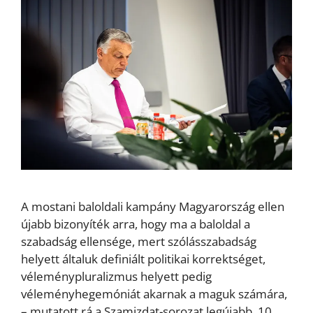
A mostani baloldali kampány Magyarország ellen
újabb bizonyíték arra, hogy ma a baloldal a
szabadság ellensége, mert szólásszabadság
helyett általuk definiált politikai korrektséget,
véleménypluralizmus helyett pedig
véleményhegemóniát akarnak a maguk számára,
– mutatott rá a Szamizdat-sorozat legújabb, 10.