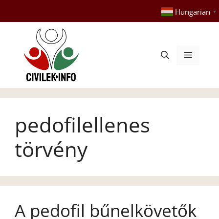
Kilépés
Hungarian
▼
a
tartalomba
Menü
pedofilellenes
törvény
A pedofil bűnelkövetők