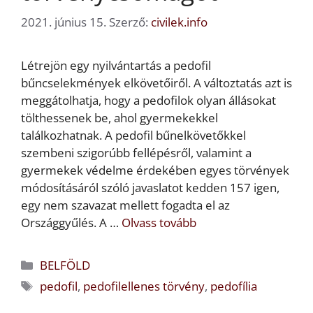
2021. június 15.
Szerző:
civilek.info
Létrejön egy nyilvántartás a pedofil
bűncselekmények elkövetőiről. A változtatás azt is
meggátolhatja, hogy a pedofilok olyan állásokat
tölthessenek be, ahol gyermekekkel
találkozhatnak. A pedofil bűnelkövetőkkel
szembeni szigorúbb fellépésről, valamint a
gyermekek védelme érdekében egyes törvények
módosításáról szóló javaslatot kedden 157 igen,
egy nem szavazat mellett fogadta el az
Országgyűlés. A …
Olvass tovább
Kategória
BELFÖLD
Címkék
pedofil
,
pedofilellenes törvény
,
pedofília