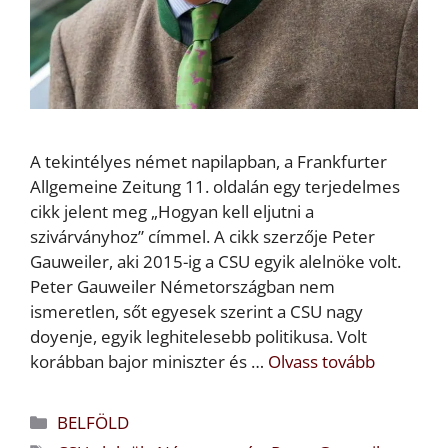
A tekintélyes német napilapban, a Frankfurter
Allgemeine Zeitung 11. oldalán egy terjedelmes
cikk jelent meg „Hogyan kell eljutni a
szivárványhoz” címmel. A cikk szerzője Peter
Gauweiler, aki 2015-ig a CSU egyik alelnöke volt.
Peter Gauweiler Németországban nem
ismeretlen, sőt egyesek szerint a CSU nagy
doyenje, egyik leghitelesebb politikusa. Volt
korábban bajor miniszter és …
Olvass tovább
Kategória
BELFÖLD