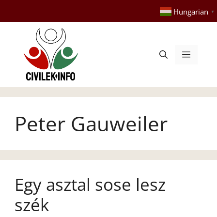
Kilépés
Hungarian
▼
a
tartalomba
Menü
Peter Gauweiler
Egy asztal sose lesz
szék