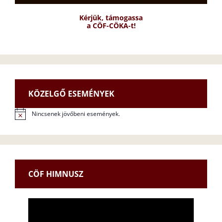
Kérjük, támogassa
a CÖF-CÖKA-t!
KÖZELGŐ ESEMÉNYEK
Nincsenek jövőbeni események.
N
o
t
i
c
e
CÖF HIMNUSZ