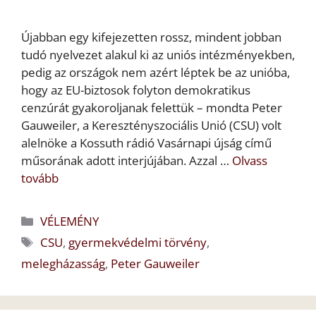
Újabban egy kifejezetten rossz, mindent jobban
tudó nyelvezet alakul ki az uniós intézményekben,
pedig az országok nem azért léptek be az unióba,
hogy az EU-biztosok folyton demokratikus
cenzúrát gyakoroljanak felettük – mondta Peter
Gauweiler, a Keresztényszociális Unió (CSU) volt
alelnöke a Kossuth rádió Vasárnapi újság című
műsorának adott interjújában. Azzal …
Olvass
tovább
Kategória
VÉLEMÉNY
Címkék
CSU
,
gyermekvédelmi törvény
,
melegházasság
,
Peter Gauweiler