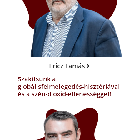
Fricz Tamás
Szakítsunk a
globálisfelmelegedés-hisztériával
és a szén-dioxid-ellenességgel!