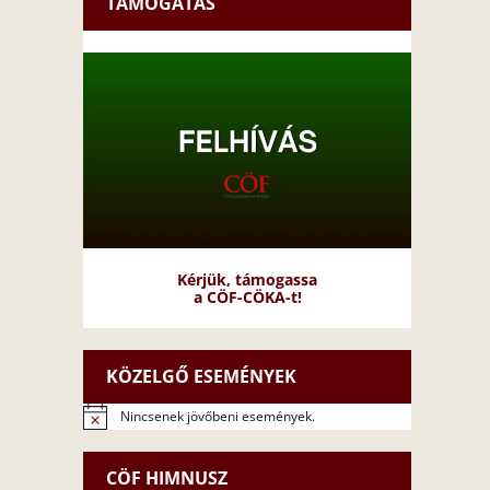
TÁMOGATÁS
Kérjük, támogassa
a CÖF-CÖKA-t!
KÖZELGŐ ESEMÉNYEK
Nincsenek jövőbeni események.
N
o
t
CÖF HIMNUSZ
i