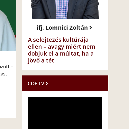
ifj. Lomnici Zoltán
A selejtezés kultúrája
ellen – avagy miért nem
dobjuk el a múltat, ha a
jövő a tét
zött –
cast
CÖF TV