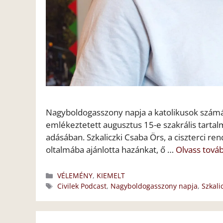
Nagyboldogasszony napja a katolikusok számár
emlékeztetett augusztus 15-e szakrális tarta
adásában. Szkaliczki Csaba Örs, a ciszterci rend
oltalmába ajánlotta hazánkat, ő …
Olvass tová
Kategória
VÉLEMÉNY
,
KIEMELT
Címkék
Civilek Podcast
,
Nagyboldogasszony napja
,
Szkali