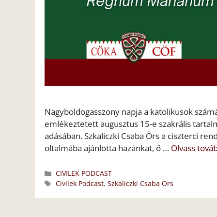
Nagyboldogasszony napja a katolikusok számár
emlékeztetett augusztus 15-e szakrális tarta
adásában. Szkaliczki Csaba Örs a ciszterci rend 
oltalmába ajánlotta hazánkat, ő …
Olvass tová
Kategória
CIVILEK PODCAST
Címkék
Civilek Podcast
,
Szkaliczki Csaba Örs