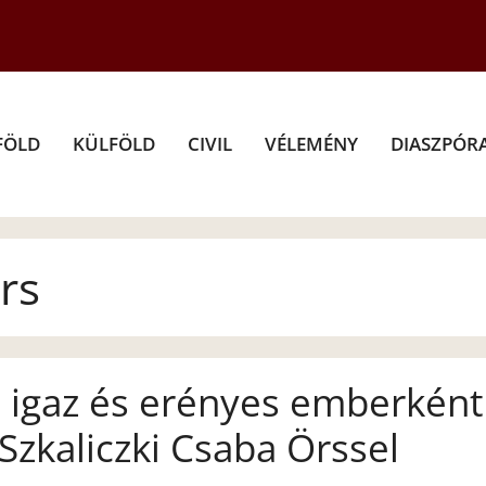
FÖLD
KÜLFÖLD
CIVIL
VÉLEMÉNY
DIASZPÓR
rs
, igaz és erényes emberként
 Szkaliczki Csaba Örssel