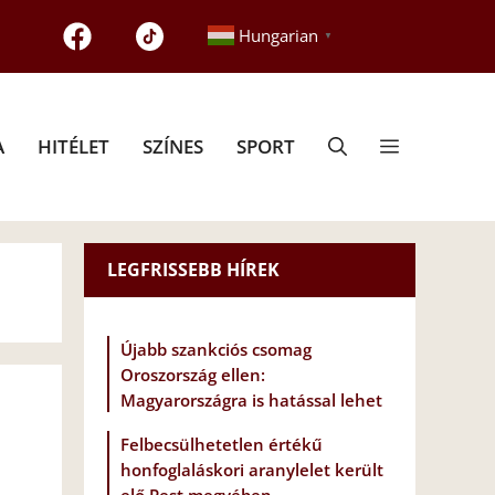
Hungarian
▼
A
HITÉLET
SZÍNES
SPORT
LEGFRISSEBB HÍREK
Újabb szankciós csomag
Oroszország ellen:
Magyarországra is hatással lehet
Felbecsülhetetlen értékű
honfoglaláskori aranylelet került