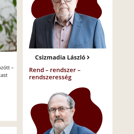
Csizmadia László
zött –
Rend – rendszer –
cast
rendszeresség