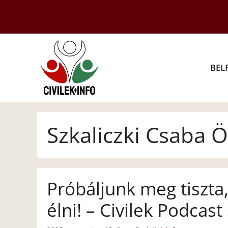
Kilépés
a
tartalomba
BEL
Szkaliczki Csaba Ö
Próbáljunk meg tiszta
élni! – Civilek Podcast