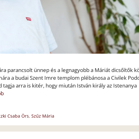
a parancsolt ünnep és a legnagyobb a Máriát dicsőítők kö
lmára a budai Szent Imre templom plébánosa a Civilek Pod
 tagja arra is kitér, hogy miután István király az Istenanya
bb
czki Csaba Örs
,
Szűz Mária