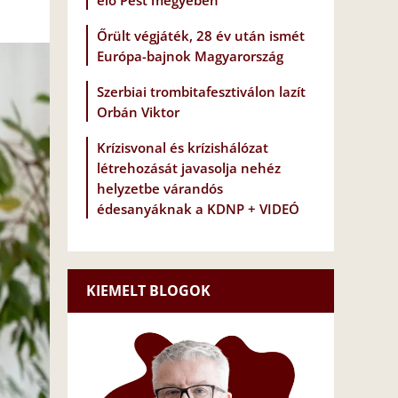
elő Pest megyében
Őrült végjáték, 28 év után ismét
Európa-bajnok Magyarország
Szerbiai trombitafesztiválon lazít
Orbán Viktor
Krízisvonal és krízishálózat
létrehozását javasolja nehéz
helyzetbe várandós
édesanyáknak a KDNP + VIDEÓ
KIEMELT BLOGOK