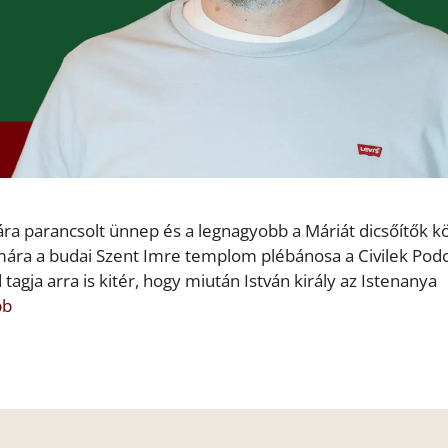
a parancsolt ünnep és a legnagyobb a Máriát dicsőítők kö
lmára a budai Szent Imre templom plébánosa a Civilek Pod
tagja arra is kitér, hogy miután István király az Istenanya
bb