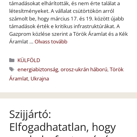
támadásokat elhárították, és nem érte találat a
létesítményeket. A vállalat csütörtökön arról
számolt be, hogy március 17. és 19. között újabb
támadások érték e kritikus infrastruktúrákat. A
Gazprom közlése szerint a Török Áramlat és a Kék
Áramlat …
Olvass tovább
Kategória
KÜLFÖLD
Címkék
energiabiztonság
,
orosz-ukrán háború
,
Török
Áramlat
,
Ukrajna
Szijjártó:
Elfogadhatatlan, hogy