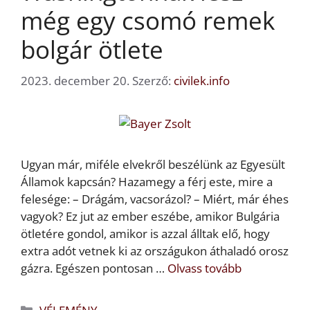
még egy csomó remek
bolgár ötlete
2023. december 20.
Szerző:
civilek.info
Ugyan már, miféle elvekről beszélünk az Egyesült
Államok kapcsán? Hazamegy a férj este, mire a
felesége: – Drágám, vacsorázol? – Miért, már éhes
vagyok? Ez jut az ember eszébe, amikor Bulgária
ötletére gondol, amikor is azzal álltak elő, hogy
extra adót vetnek ki az országukon áthaladó orosz
gázra. Egészen pontosan …
Olvass tovább
Kategória