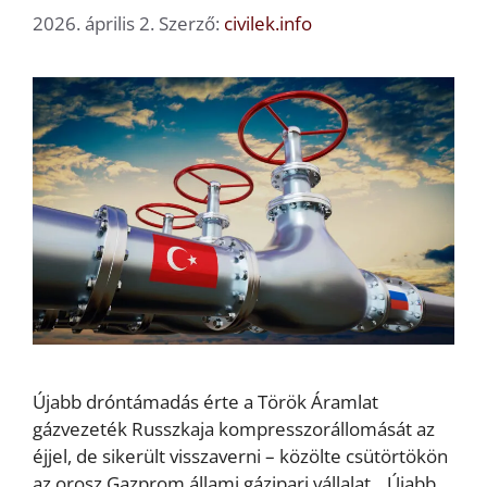
2026. április 2.
Szerző:
civilek.info
Újabb dróntámadás érte a Török Áramlat
gázvezeték Russzkaja kompresszorállomását az
éjjel, de sikerült visszaverni – közölte csütörtökön
az orosz Gazprom állami gázipari vállalat. „Újabb