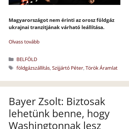
Magyarországot nem érinti az orosz földgáz
ukrajnai tranzitjának várható leállítása.
Olvass tovább
Kategória
BELFÖLD
Címkék
földgázszállítás
,
Szijjártó Péter
,
Török Áramlat
Bayer Zsolt: Biztosak
lehetünk benne, hogy
Washingtonnak lesz