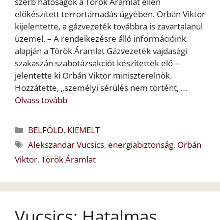
szerb hatóságok a Török Áramlat ellen
előkészített terrortámadás ügyében. Orbán Viktor
kijelentette, a gázvezeték továbbra is zavartalanul
üzemel. – A rendelkezésre álló információink
alapján a Török Áramlat Gázvezeték vajdasági
szakaszán szabotázsakciót készítettek elő –
jelentette ki Orbán Viktor miniszterelnök.
Hozzátette, „személyi sérülés nem történt, …
Olvass tovább
Kategória
BELFÖLD
,
KIEMELT
Címkék
Alekszandar Vucsics
,
energiabiztonság
,
Orbán
Viktor
,
Török Áramlat
Vucsics: Hatalmas