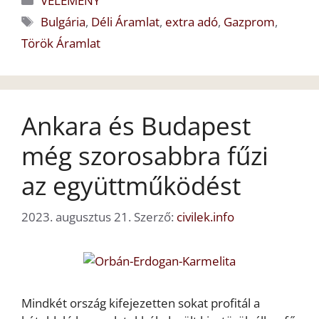
VÉLEMÉNY
Címkék
Bulgária
,
Déli Áramlat
,
extra adó
,
Gazprom
,
Török Áramlat
Ankara és Budapest
még szorosabbra fűzi
az együttműködést
2023. augusztus 21.
Szerző:
civilek.info
Mindkét ország kifejezetten sokat profitál a