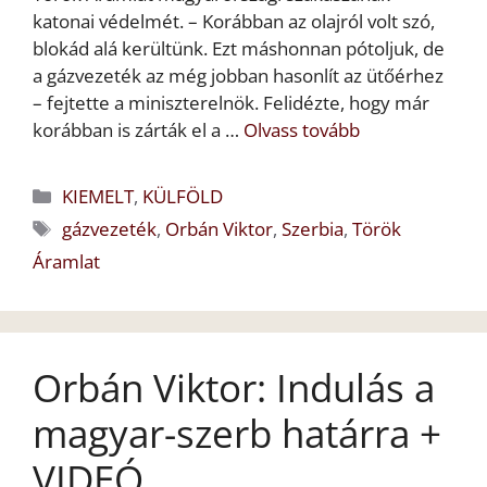
katonai védelmét. – Korábban az olajról volt szó,
blokád alá kerültünk. Ezt máshonnan pótoljuk, de
a gázvezeték az még jobban hasonlít az ütőérhez
– fejtette a miniszterelnök. Felidézte, hogy már
korábban is zárták el a …
Olvass tovább
Kategória
KIEMELT
,
KÜLFÖLD
Címkék
gázvezeték
,
Orbán Viktor
,
Szerbia
,
Török
Áramlat
Orbán Viktor: Indulás a
magyar-szerb határra +
VIDEÓ