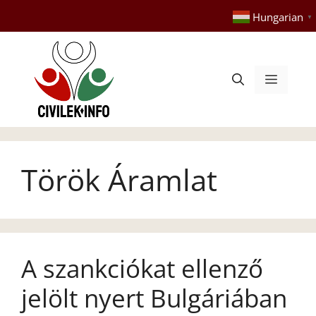
Kilépés
Hungarian
▼
a
tartalomba
Menü
Török Áramlat
A szankciókat ellenző
jelölt nyert Bulgáriában