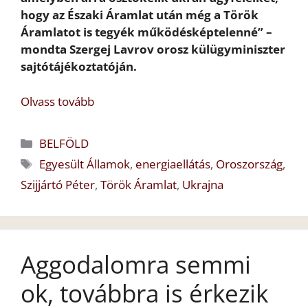
hogy az Északi Áramlat után még a Török
Áramlatot is tegyék működésképtelenné” –
mondta Szergej Lavrov orosz külügyminiszter
sajtótájékoztatóján.
Olvass tovább
Kategória
BELFÖLD
Címkék
Egyesült Államok
,
energiaellátás
,
Oroszország
,
Szijjártó Péter
,
Török Áramlat
,
Ukrajna
Aggodalomra semmi
ok, továbbra is érkezik