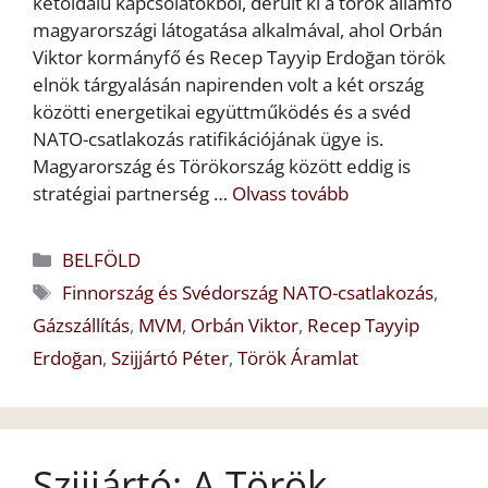
kétoldalú kapcsolatokból, derült ki a török államfő
magyarországi látogatása alkalmával, ahol Orbán
Viktor kormányfő és Recep Tayyip Erdoğan török
elnök tárgyalásán napirenden volt a két ország
közötti energetikai együttműködés és a svéd
NATO-csatlakozás ratifikációjának ügye is.
Magyarország és Törökország között eddig is
stratégiai partnerség …
Olvass tovább
Kategória
BELFÖLD
Címkék
Finnország és Svédország NATO-csatlakozás
,
Gázszállítás
,
MVM
,
Orbán Viktor
,
Recep Tayyip
Erdoğan
,
Szijjártó Péter
,
Török Áramlat
Szijjártó: A Török