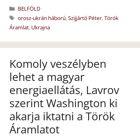
Kategória
BELFÖLD
Címkék
orosz-ukrán háború
,
Szijjártó Péter
,
Török
Áramlat
,
Ukrajna
Komoly veszélyben
lehet a magyar
energiaellátás, Lavrov
szerint Washington ki
akarja iktatni a Török
Áramlatot