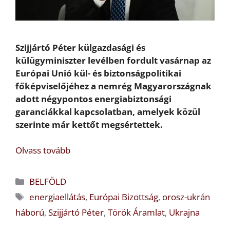
Szijjártó Péter külgazdasági és
külügyminiszter levélben fordult vasárnap az
Európai Unió kül- és biztonságpolitikai
főképviselőjéhez a nemrég Magyarországnak
adott négypontos energiabiztonsági
garanciákkal kapcsolatban, amelyek közül
szerinte már kettőt megsértettek.
Olvass tovább
Kategória
BELFÖLD
Címkék
energiaellátás
,
Európai Bizottság
,
orosz-ukrán
háború
,
Szijjártó Péter
,
Török Áramlat
,
Ukrajna