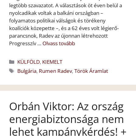
legtöbb szavazatot. A választások öt éven belül a
nyolcadikak voltak a balkáni országban –
folyamatos politikai válságok és törékeny
koalíciók közepette –, és a 62 éves volt légierő-
parancsnok, Radev az újonnan létrehozott
Progresszív …
Olvass tovább
Kategória
KÜLFÖLD
,
KIEMELT
Címkék
Bulgária
,
Rumen Radev
,
Török Áramlat
Orbán Viktor: Az ország
energiabiztonsága nem
lehet kampánykérdés! +