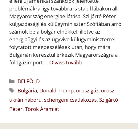
elleni új amerikai szankciók jelentette
problémákra, így továbbra is stabil lábakon áll
Magyarország energiaellátása. Szijjártó Péter
külgazdasági és külügyminiszter Szófiában arról
számolt be a bolgár elnökkel, illetve az
energiaügyi és az ügyvivő külügyminiszterrel
folytatott megbeszélések után, hogy mára
Bulgárián keresztül érkezik Magyarországra a
földgázimport …
Olvass tovább
Kategória
BELFÖLD
Címkék
Bulgária
,
Donald Trump
,
orosz gáz
,
orosz-
ukrán háború
,
schengeni csatlakozás
,
Szijjártó
Péter
,
Török Áramlat