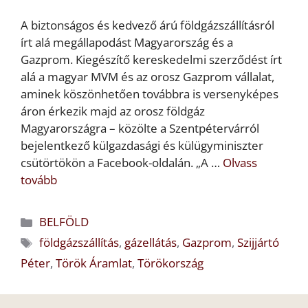
A biztonságos és kedvező árú földgázszállításról
írt alá megállapodást Magyarország és a
Gazprom. Kiegészítő kereskedelmi szerződést írt
alá a magyar MVM és az orosz Gazprom vállalat,
aminek köszönhetően továbbra is versenyképes
áron érkezik majd az orosz földgáz
Magyarországra – közölte a Szentpétervárról
bejelentkező külgazdasági és külügyminiszter
csütörtökön a Facebook-oldalán. „A …
Olvass
tovább
Kategória
BELFÖLD
Címkék
földgázszállítás
,
gázellátás
,
Gazprom
,
Szijjártó
Péter
,
Török Áramlat
,
Törökország