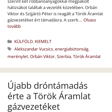
szerint két robbanóanyagokkal megpakolt
hátizsákot találtak a vezeték közelében. Orbán
Viktor és Szijjártó Péter is reagált a Török Áramlat
gázvezetéket ért támadásra. A szerb …
Olvass
tovább
Kategória
KÜLFÖLD
,
KIEMELT
Címkék
Alekszandar Vucsics
,
energiabiztonság
,
merénylet
,
Orbán Viktor
,
Szerbia
,
Török Áramlat
Újabb dróntámadás
érte a Török Áramlat
gázvezetéket