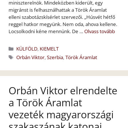
miniszterelnök. Mindeközben kiderült, egy
migránst is felhasználhattak a Török Áramlat
elleni szabotázskísérlet szervezői. „Húsvét hétfő
reggel hatkor megyünk. Nem oda, ahova kellene.
Locsolkodni kéne mennünk. De …
Olvass tovább
Kategória
KÜLFÖLD
,
KIEMELT
Címkék
Orbán Viktor
,
Szerbia
,
Török Áramlat
Orbán Viktor elrendelte
a Török Áramlat
vezeték magyarországi
szakaszának katonai