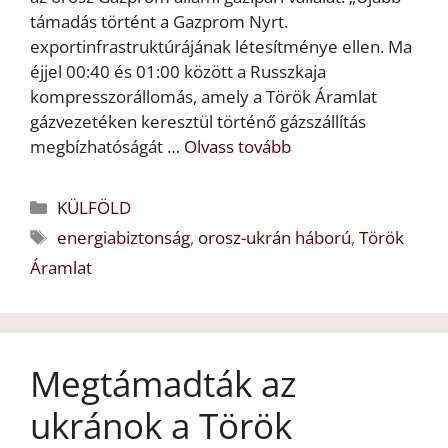
támadás történt a Gazprom Nyrt.
exportinfrastruktúrájának létesítménye ellen. Ma
éjjel 00:40 és 01:00 között a Russzkaja
kompresszorállomás, amely a Török Áramlat
gázvezetéken keresztül történő gázszállítás
megbízhatóságát …
Olvass tovább
Kategória
KÜLFÖLD
Címkék
energiabiztonság
,
orosz-ukrán háború
,
Török
Áramlat
Megtámadták az
ukránok a Török