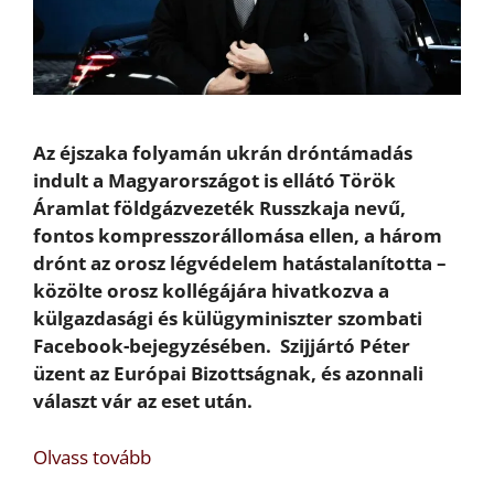
Az éjszaka folyamán ukrán dróntámadás
indult a Magyarországot is ellátó
Török
Áramlat földgázvezeték Russzkaja nevű,
fontos kompresszorállomása ellen, a három
drónt az orosz légvédelem hatástalanította –
közölte orosz kollégájára hivatkozva a
külgazdasági és külügyminiszter szombati
Facebook-bejegyzésében. Szijjártó Péter
üzent az Európai Bizottságnak, és azonnali
választ vár az eset után.
Olvass tovább