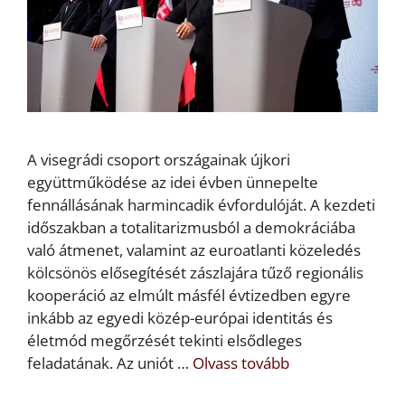
A visegrádi csoport országainak újkori
együttműködése az idei évben ünnepelte
fennállásának harmincadik évfordulóját. A kezdeti
időszakban a totalitarizmusból a demokráciába
való átmenet, valamint az euroatlanti közeledés
kölcsönös elősegítését zászlajára tűző regionális
kooperáció az elmúlt másfél évtizedben egyre
inkább az egyedi közép-európai identitás és
életmód megőrzését tekinti elsődleges
feladatának. Az uniót …
Olvass tovább