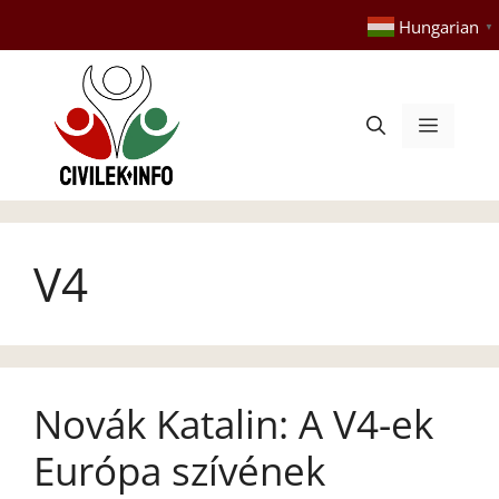
Kilépés
Hungarian
▼
a
tartalomba
Menü
V4
Novák Katalin: A V4-ek
Európa szívének