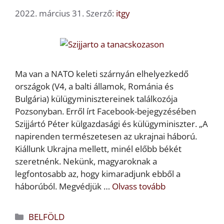
2022. március 31.
Szerző:
itgy
Ma van a NATO keleti szárnyán elhelyezkedő
országok (V4, a balti államok, Románia és
Bulgária) külügyminisztereinek találkozója
Pozsonyban. Erről írt Facebook-bejegyzésében
Szijjártó Péter külgazdasági és külügyminiszter. „A
napirenden természetesen az ukrajnai háború.
Kiállunk Ukrajna mellett, minél előbb békét
szeretnénk. Nekünk, magyaroknak a
legfontosabb az, hogy kimaradjunk ebből a
háborúból. Megvédjük …
Olvass tovább
Kategória
BELFÖLD