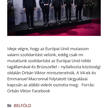
Ideje végre, hogy az Európai Unió mutasson
valami szolidaritást velünk, eddig csak mi
mutattunk szolidaritást az Európai Unió többi
tagállamával és Brüsszellel – nyilatkozta közösségi
oldalán Orbán Viktor miniszterelnök. A V4-ek és
Emmanuel Macronnal folytatott tárgyalásai
kapcsán az alábbi videót osztotta meg: Forrás:
Orbán Viktor Facebook
Kategória
BELFÖLD