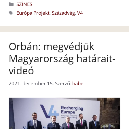
Kategória
SZÍNES
Címkék
Európa Projekt
,
Századvég
,
V4
Orbán: megvédjük
Magyarország határait-
videó
2021. december 15.
Szerző:
habe