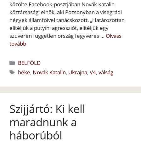
közölte Facebook-posztjában Novák Katalin
köztársasági elnök, aki Pozsonyban a visegrádi
négyek államfőivel tanácskozott. „Határozottan
elítéljük a putyini agressziót, elítéljük egy
szuverén független ország fegyveres …
Olvass
tovább
Kategória
BELFÖLD
Címkék
béke
,
Novák Katalin
,
Ukrajna
,
V4
,
válság
Szijjártó: Ki kell
maradnunk a
háborúból