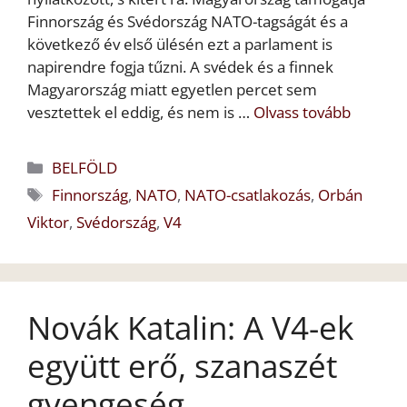
Finnország és Svédország NATO-tagságát és a
következő év első ülésén ezt a parlament is
napirendre fogja tűzni. A svédek és a finnek
Magyarország miatt egyetlen percet sem
vesztettek el eddig, és nem is …
Olvass tovább
Kategória
BELFÖLD
Címkék
Finnország
,
NATO
,
NATO-csatlakozás
,
Orbán
Viktor
,
Svédország
,
V4
Novák Katalin: A V4-ek
együtt erő, szanaszét
gyengeség