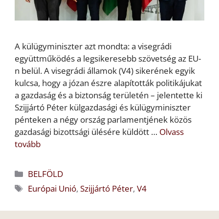
A külügyminiszter azt mondta: a visegrádi
együttműködés a legsikeresebb szövetség az EU-
n belül. A visegrádi államok (V4) sikerének egyik
kulcsa, hogy a józan észre alapították politikájukat
a gazdaság és a biztonság területén – jelentette ki
Szijjártó Péter külgazdasági és külügyminiszter
pénteken a négy ország parlamentjének közös
gazdasági bizottsági ülésére küldött …
Olvass
tovább
Kategória
BELFÖLD
Címkék
Európai Unió
,
Szijjártó Péter
,
V4