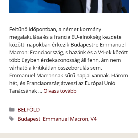
Feltűnő időpontban, a német kormány
megalakulása és a francia EU-elnökség kezdete
közötti napokban érkezik Budapestre Emmanuel
Macron: Franciaország, s hazánk és a V4-ek között
több ügyben érdekazonosság áll fenn, ám nem
várható a kritikátlan összeborulás sem.
Emmanuel Macronnak sűrű napjai vannak. Három
hét, és Franciaország átveszi az Európai Unió
Tanácsának …
Olvass tovább
Kategória
BELFÖLD
Címkék
Budapest
,
Emmanuel Macron
,
V4