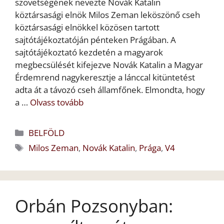
szövetségének nevezte Novák Katalin
köztársasági elnök Milos Zeman leköszönő cseh
köztársasági elnökkel közösen tartott
sajtótájékoztatóján pénteken Prágában. A
sajtótájékoztató kezdetén a magyarok
megbecsülését kifejezve Novák Katalin a Magyar
Érdemrend nagykeresztje a lánccal kitüntetést
adta át a távozó cseh államfőnek. Elmondta, hogy
a …
Olvass tovább
Kategória
BELFÖLD
Címkék
Milos Zeman
,
Novák Katalin
,
Prága
,
V4
Orbán Pozsonyban: