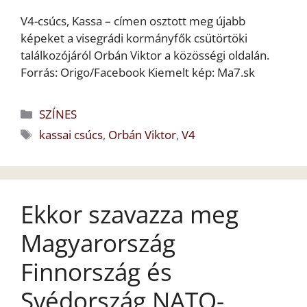
V4-csúcs, Kassa – címen osztott meg újabb
képeket a visegrádi kormányfők csütörtöki
találkozójáról Orbán Viktor a közösségi oldalán.
Forrás: Origo/Facebook Kiemelt kép: Ma7.sk
Kategória
SZÍNES
Címkék
kassai csúcs
,
Orbán Viktor
,
V4
Ekkor szavazza meg
Magyarország
Finnország és
Svédország NATO-