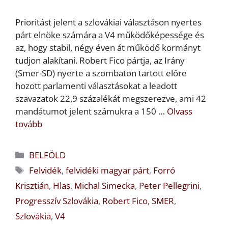
Prioritást jelent a szlovákiai választáson nyertes
párt elnöke számára a V4 működőképessége és
az, hogy stabil, négy éven át működő kormányt
tudjon alakítani. Robert Fico pártja, az Irány
(Smer-SD) nyerte a szombaton tartott előre
hozott parlamenti választásokat a leadott
szavazatok 22,9 százalékát megszerezve, ami 42
mandátumot jelent számukra a 150 …
Olvass
tovább
Kategória
BELFÖLD
Címkék
Felvidék
,
felvidéki magyar párt
,
Forró
Krisztián
,
Hlas
,
Michal Simecka
,
Peter Pellegrini
,
Progresszív Szlovákia
,
Robert Fico
,
SMER
,
Szlovákia
,
V4