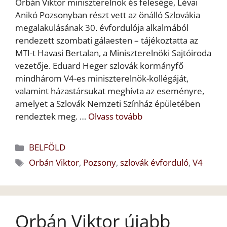
Orbán Viktor miniszterelnök és felesége, Lévai
Anikó Pozsonyban részt vett az önálló Szlovákia
megalakulásának 30. évfordulója alkalmából
rendezett szombati gálaesten – tájékoztatta az
MTI-t Havasi Bertalan, a Miniszterelnöki Sajtóiroda
vezetője. Eduard Heger szlovák kormányfő
mindhárom V4-es miniszterelnök-kollégáját,
valamint házastársukat meghívta az eseményre,
amelyet a Szlovák Nemzeti Színház épületében
rendeztek meg. …
Olvass tovább
Kategória
BELFÖLD
Címkék
Orbán Viktor
,
Pozsony
,
szlovák évforduló
,
V4
Orbán Viktor újabb