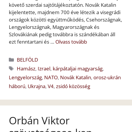
követő szerdai sajtótájékoztatón. Novák Katalin
kijelentette, majdnem 700 éve létezik a visegrádi
országok közötti együttműködés, Csehországnak,
Lengyelországnak, Magyarországnak és
Szlovákiának pedig továbbra is szándékában áll
ezt fenntartani és …
Olvass tovább
Kategória
BELFÖLD
Címkék
Hamász
,
Izrael
,
kárpátaljai magyarság
,
Lengyelország
,
NATO
,
Novák Katalin
,
orosz-ukrán
háború
,
Ukrajna
,
V4
,
zsidó közösség
Orbán Viktor