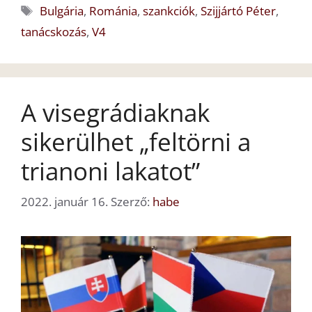
Címkék
Bulgária
,
Románia
,
szankciók
,
Szijjártó Péter
,
tanácskozás
,
V4
A visegrádiaknak
sikerülhet „feltörni a
trianoni lakatot”
2022. január 16.
Szerző:
habe