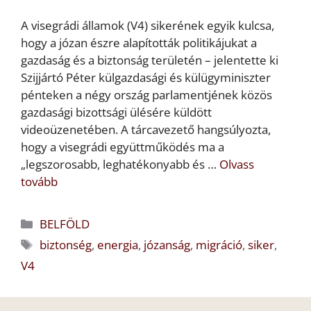
A visegrádi államok (V4) sikerének egyik kulcsa,
hogy a józan észre alapították politikájukat a
gazdaság és a biztonság területén – jelentette ki
Szijjártó Péter külgazdasági és külügyminiszter
pénteken a négy ország parlamentjének közös
gazdasági bizottsági ülésére küldött
videoüzenetében. A tárcavezető hangsúlyozta,
hogy a visegrádi együttműködés ma a
„legszorosabb, leghatékonyabb és …
Olvass
tovább
Kategória
BELFÖLD
Címkék
biztonség
,
energia
,
józanság
,
migráció
,
siker
,
V4