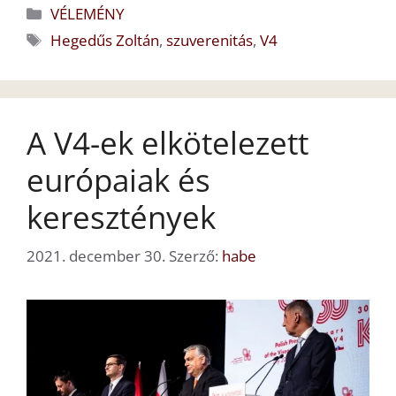
Kategória
VÉLEMÉNY
Címkék
Hegedűs Zoltán
,
szuverenitás
,
V4
A V4-ek elkötelezett
európaiak és
keresztények
2021. december 30.
Szerző:
habe