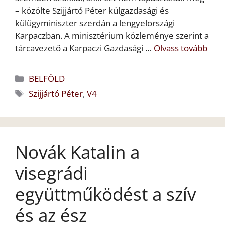
– közölte Szijjártó Péter külgazdasági és
külügyminiszter szerdán a lengyelországi
Karpaczban. A minisztérium közleménye szerint a
tárcavezető a Karpaczi Gazdasági …
Olvass tovább
Kategória
BELFÖLD
Címkék
Szijjártó Péter
,
V4
Novák Katalin a
visegrádi
együttműködést a szív
és az ész