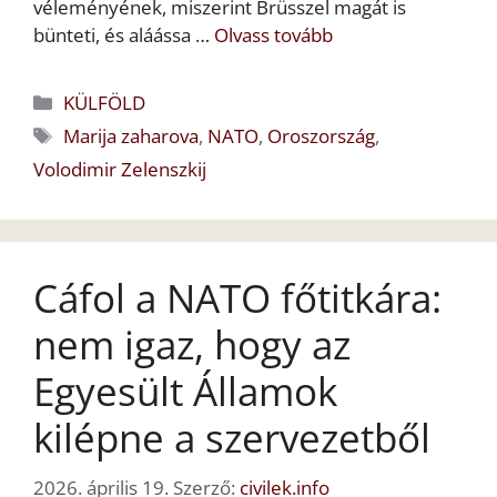
véleményének, miszerint Brüsszel magát is
bünteti, és aláássa …
Olvass tovább
Kategória
KÜLFÖLD
Címkék
Marija zaharova
,
NATO
,
Oroszország
,
Volodimir Zelenszkij
Cáfol a NATO főtitkára:
nem igaz, hogy az
Egyesült Államok
kilépne a szervezetből
2026. április 19.
Szerző:
civilek.info