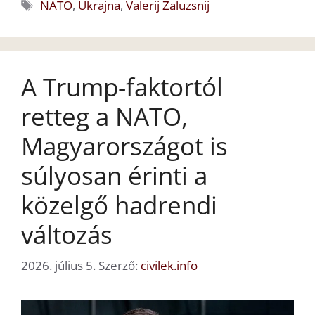
Címkék
NATO
,
Ukrajna
,
Valerij Zaluzsnij
A Trump-faktortól
retteg a NATO,
Magyarországot is
súlyosan érinti a
közelgő hadrendi
változás
2026. július 5.
Szerző:
civilek.info