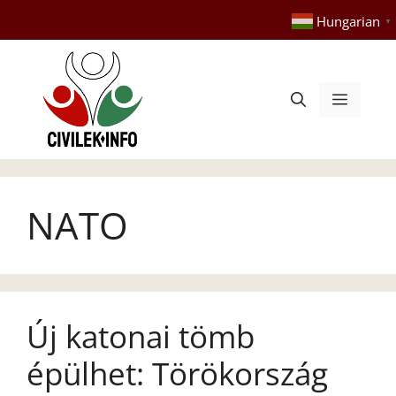
Kilépés
Hungarian
▼
a
tartalomba
Menü
NATO
Új katonai tömb
épülhet: Törökország