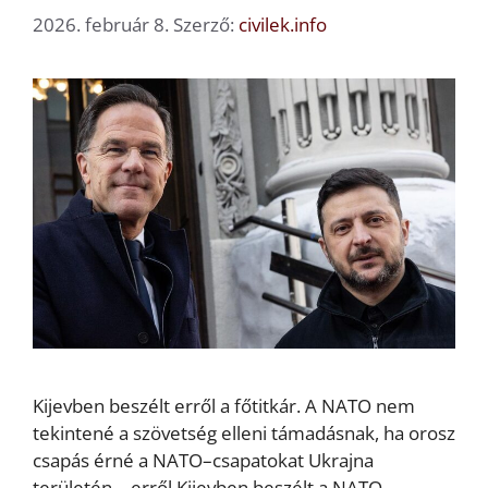
2026. február 8.
Szerző:
civilek.info
Kijevben beszélt erről a főtitkár. A NATO nem
tekintené a szövetség elleni támadásnak, ha orosz
csapás érné a NATO–csapatokat Ukrajna
területén – erről Kijevben beszélt a NATO