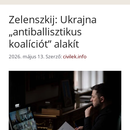
Zelenszkij: Ukrajna
„antiballisztikus
koalíciót” alakít
2026. május 13.
Szerző:
civilek.info