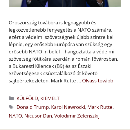
Oroszország továbbra is legnagyobb és
legközvetlenebb fenyegetés a NATO számára,
ezért a védelmi szövetségnek újabb szintre kell
lépnie, egy erősebb Európára van szükség egy
erősebb NATO–n belül – hangoztatta a védelmi
szövetség főtitkára szerdán a román fővárosban,
a Bukaresti Kilencek (B9) és az Északi
Szövetségesek csúcstalálkozóját követő
sajtóértekezleten. Mark Rutte …
Olvass tovább
Kategória
KÜLFÖLD
,
KIEMELT
Címkék
Donald Trump
,
Karol Nawrocki
,
Mark Rutte
,
NATO
,
Nicusor Dan
,
Volodimir Zelenszkij