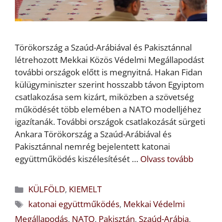
Törökország a Szaúd-Arábiával és Pakisztánnal
létrehozott Mekkai Közös Védelmi Megállapodást
további országok előtt is megnyitná. Hakan Fidan
külügyminiszter szerint hosszabb távon Egyiptom
csatlakozása sem kizárt, miközben a szövetség
működését több elemében a NATO modelljéhez
igazítanák. További országok csatlakozását sürgeti
Ankara Törökország a Szaúd-Arábiával és
Pakisztánnal nemrég bejelentett katonai
együttműködés kiszélesítését …
Olvass tovább
Kategória
KÜLFÖLD
,
KIEMELT
Címkék
katonai együttműködés
,
Mekkai Védelmi
Megállapodás
,
NATO
,
Pakisztán
,
Szaúd-Arábia
,