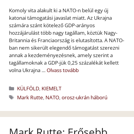
Komoly vita alakult ki a NATO-n belül egy új
katonai támogatási javaslat miatt. Az Ukrajna
számára szánt kötelező GDP-arányos
hozzájárulást több nagy tagállam, köztük Nagy-
Britannia és Franciaország is elutasította. A NATO-
ban nem sikerült elegendő támogatást szerezni
annak a kezdeményezésnek, amely szerint a
tagállamoknak a GDP-jük 0,25 százalékát kellett
volna Ukrajna …
Olvass tovább
Kategória
KÜLFÖLD
,
KIEMELT
Címkék
Mark Rutte
,
NATO
,
orosz-ukrán háború
Mark Rutte: Erősebb