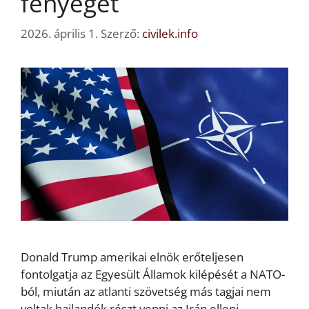
fenyeget
2026. április 1.
Szerző:
civilek.info
Donald Trump amerikai elnök erőteljesen
fontolgatja az Egyesült Államok kilépését a NATO-
ból, miután az atlanti szövetség más tagjai nem
voltak hajlandók részt venni az Irán elleni