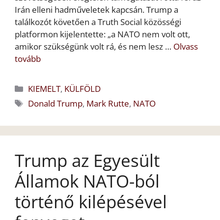
Irán elleni hadműveletek kapcsán. Trump a
találkozót követően a Truth Social közösségi
platformon kijelentette: „a NATO nem volt ott,
amikor szükségünk volt rá, és nem lesz …
Olvass
tovább
Kategória
KIEMELT
,
KÜLFÖLD
Címkék
Donald Trump
,
Mark Rutte
,
NATO
Trump az Egyesült
Államok NATO-ból
történő kilépésével