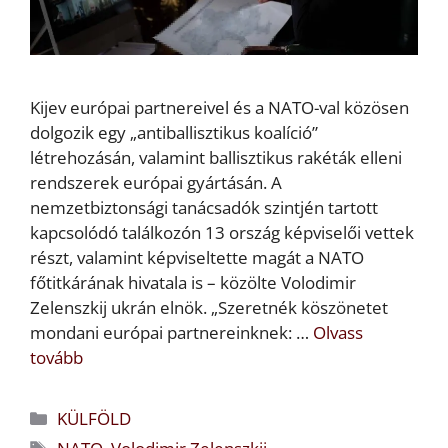
Kijev európai partnereivel és a NATO-val közösen
dolgozik egy „antiballisztikus koalíció”
létrehozásán, valamint ballisztikus rakéták elleni
rendszerek európai gyártásán. A
nemzetbiztonsági tanácsadók szintjén tartott
kapcsolódó találkozón 13 ország képviselői vettek
részt, valamint képviseltette magát a NATO
főtitkárának hivatala is – közölte Volodimir
Zelenszkij ukrán elnök. „Szeretnék köszönetet
mondani európai partnereinknek: …
Olvass
tovább
Kategória
KÜLFÖLD
Címkék