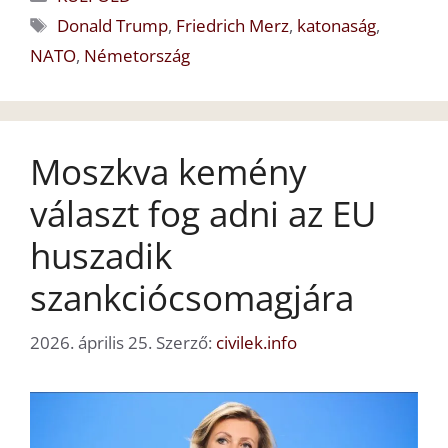
Címkék
Donald Trump
,
Friedrich Merz
,
katonaság
,
NATO
,
Németország
Moszkva kemény
választ fog adni az EU
huszadik
szankciócsomagjára
2026. április 25.
Szerző:
civilek.info