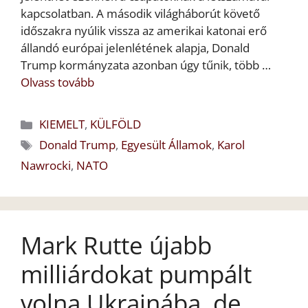
kapcsolatban. A második világháborút követő
időszakra nyúlik vissza az amerikai katonai erő
állandó európai jelenlétének alapja, Donald
Trump kormányzata azonban úgy tűnik, több …
Olvass tovább
Kategória
KIEMELT
,
KÜLFÖLD
Címkék
Donald Trump
,
Egyesült Államok
,
Karol
Nawrocki
,
NATO
Mark Rutte újabb
milliárdokat pumpált
volna Ukrajnába, de