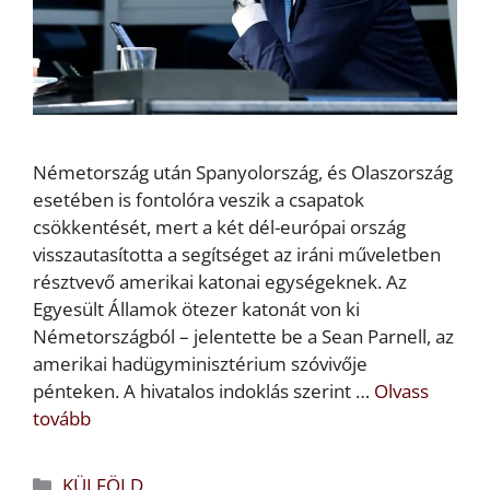
Németország után Spanyolország, és Olaszország
esetében is fontolóra veszik a csapatok
csökkentését, mert a két dél-európai ország
visszautasította a segítséget az iráni műveletben
résztvevő amerikai katonai egységeknek. Az
Egyesült Államok ötezer katonát von ki
Németországból – jelentette be a Sean Parnell, az
amerikai hadügyminisztérium szóvivője
pénteken. A hivatalos indoklás szerint …
Olvass
tovább
Kategória
KÜLFÖLD