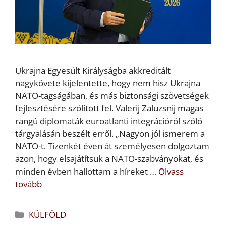
Ukrajna Egyesült Királyságba akkreditált
nagykövete kijelentette, hogy nem hisz Ukrajna
NATO-tagságában, és más biztonsági szövetségek
fejlesztésére szólított fel. Valerij Zaluzsnij magas
rangú diplomaták euroatlanti integrációról szóló
tárgyalásán beszélt erről. „Nagyon jól ismerem a
NATO-t. Tizenkét éven át személyesen dolgoztam
azon, hogy elsajátítsuk a NATO-szabványokat, és
minden évben hallottam a híreket …
Olvass
tovább
Kategória
KÜLFÖLD