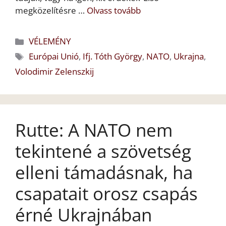
megközelítésre …
Olvass tovább
Kategória
VÉLEMÉNY
Címkék
Európai Unió
,
Ifj. Tóth György
,
NATO
,
Ukrajna
,
Volodimir Zelenszkij
Rutte: A NATO nem
tekintené a szövetség
elleni támadásnak, ha
csapatait orosz csapás
érné Ukrajnában