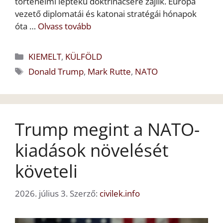
történelmi léptékű doktrínacsere zajlik. Európa
vezető diplomatái és katonai stratégái hónapok
óta …
Olvass tovább
Kategória
KIEMELT
,
KÜLFÖLD
Címkék
Donald Trump
,
Mark Rutte
,
NATO
Trump megint a NATO-
kiadások növelését
követeli
2026. július 3.
Szerző:
civilek.info