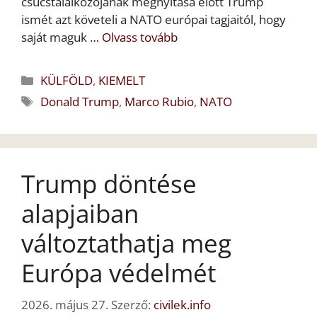
csúcstalálkozójának megnyitása előtt Trump
ismét azt követeli a NATO európai tagjaitól, hogy
saját maguk …
Olvass tovább
Kategória
KÜLFÖLD
,
KIEMELT
Címkék
Donald Trump
,
Marco Rubio
,
NATO
Trump döntése
alapjaiban
változtathatja meg
Európa védelmét
2026. május 27.
Szerző:
civilek.info