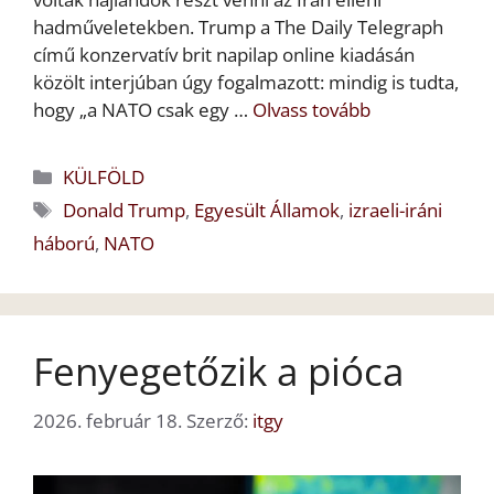
hadműveletekben. Trump a The Daily Telegraph
című konzervatív brit napilap online kiadásán
közölt interjúban úgy fogalmazott: mindig is tudta,
hogy „a NATO csak egy …
Olvass tovább
Kategória
KÜLFÖLD
Címkék
Donald Trump
,
Egyesült Államok
,
izraeli-iráni
háború
,
NATO
Fenyegetőzik a pióca
2026. február 18.
Szerző:
itgy