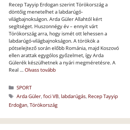
Recep Tayyip Erdogan szerint Törökország a
döntőig menetelhet a labdarúgó-
világbajnokságon. Arda Güler Allahtól kért
segítséget. Huszonnégy év – ennyit várt
Törökország arra, hogy ismét ott lehessen a
labdarúgó-világbajnokságon. A törökök a
pótselejtező során előbb Románia, majd Koszovó
ellen arattak egygólos győzelmet, így Arda
Gülerék készülhetnek a nyári megméretésre. A
Real …
Olvass tovább
Kategória
SPORT
Címkék
Arda Güler
,
foci VB
,
labdarúgás
,
Recep Tayyip
Erdoğan
,
Törökország