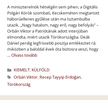
A miniszterelnök hétvégén sem pihen, a Digitális
Polgári Körök szombati, Kecskeméten megtartott
háborúellenes gyűlése után ma Isztambulba
utazik. „Nagy hatalom, nagy erő, nagy befolyás” –
Orbán Viktor a Patriótának adott interjúban
elmondta, miért utazik Törökországba. Deák
Dániel perdig legfrissebb posztja emlékeztet rá:
miközben a baloldal évek óta biztosra veszi, hogy
…
Olvass tovább
Kategória
KIEMELT
,
KÜLFÖLD
Címkék
Orbán Viktor
,
Recep Tayyip Erdoğan
,
Törökország