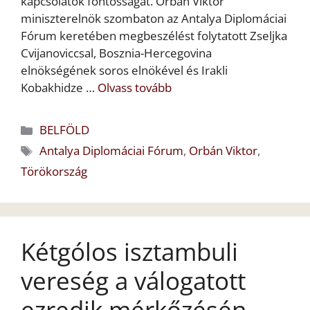
kapcsolatok fontosságát. Orbán Viktor
miniszterelnök szombaton az Antalya Diplomáciai
Fórum keretében megbeszélést folytatott Zseljka
Cvijanoviccsal, Bosznia-Hercegovina
elnökségének soros elnökével és Irakli
Kobakhidze …
Olvass tovább
Kategória
BELFÖLD
Címkék
Antalya Diplomáciai Fórum
,
Orbán Viktor
,
Törökország
Kétgólos isztambuli
vereség a válogatott
ezredik mérkőzésén