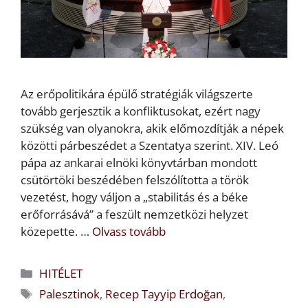
Az erőpolitikára épülő stratégiák világszerte
tovább gerjesztik a konfliktusokat, ezért nagy
szükség van olyanokra, akik előmozdítják a népek
közötti párbeszédet a Szentatya szerint. XIV. Leó
pápa az ankarai elnöki könyvtárban mondott
csütörtöki beszédében felszólította a török
vezetést, hogy váljon a „stabilitás és a béke
erőforrásává” a feszült nemzetközi helyzet
közepette. …
Olvass tovább
Kategória
HITÉLET
Címkék
Palesztinok
,
Recep Tayyip Erdoğan
,