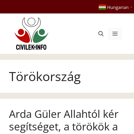
Kilépés
Hungarian
▼
a
tartalomba
Menü
Törökország
Arda Güler Allahtól kér
segítséget, a törökök a