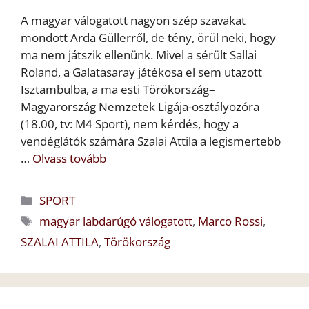
A magyar válogatott nagyon szép szavakat
mondott Arda Güllerről, de tény, örül neki, hogy
ma nem játszik ellenünk. Mivel a sérült Sallai
Roland, a Galatasaray játékosa el sem utazott
Isztambulba, a ma esti Törökország–
Magyarország Nemzetek Ligája-osztályozóra
(18.00, tv: M4 Sport), nem kérdés, hogy a
vendéglátók számára Szalai Attila a legismertebb
…
Olvass tovább
Kategória
SPORT
Címkék
magyar labdarúgó válogatott
,
Marco Rossi
,
SZALAI ATTILA
,
Törökország