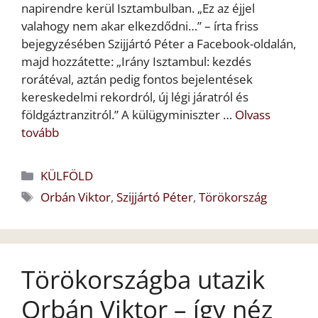
napirendre kerül Isztambulban. „Ez az éjjel
valahogy nem akar elkezdődni…” – írta friss
bejegyzésében Szijjártó Péter a Facebook-oldalán,
majd hozzátette: „Irány Isztambul: kezdés
rorátéval, aztán pedig fontos bejelentések
kereskedelmi rekordról, új légi járatról és
földgáztranzitról.” A külügyminiszter …
Olvass
tovább
Kategória
KÜLFÖLD
Címkék
Orbán Viktor
,
Szijjártó Péter
,
Törökország
Törökországba utazik
Orbán Viktor – így néz