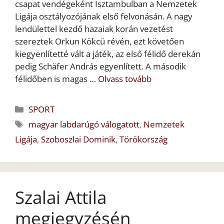
csapat vendégeként Isztambulban a Nemzetek
Ligája osztályozójának első felvonásán. A nagy
lendülettel kezdő hazaiak korán vezetést
szereztek Orkun Kökcü révén, ezt követően
kiegyenlítetté vált a játék, az első félidő derekán
pedig Schäfer András egyenlített. A második
félidőben is magas …
Olvass tovább
Kategória
SPORT
Címkék
magyar labdarúgó válogatott
,
Nemzetek
Ligája
,
Szoboszlai Dominik
,
Törökország
Szalai Attila
megjegyzésén