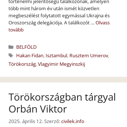
történelmi jelentőségű találkozónak, amelyen
több mint három év után ismét közvetlen
megbeszélést folytatott egymással Ukrajna és
Oroszország delegációja. A találkozót …
Olvass
tovább
Kategória
BELFÖLD
Címkék
Hakan Fidan
,
Isztambul
,
Rusztem Umerov
,
Törökország
,
Vlagyimir Megyinszkij
Törökországban tárgyal
Orbán Viktor
2025. április 12.
Szerző:
civilek.info