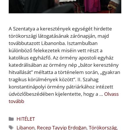
A Szentatya a keresztények egységét hirdette
törökországi látogatásának zárónapján, majd
továbbutazott Libanonba. Isztambulban
különböző felekezetek miséin vett részt a
katolikus egyházfő. Az örmény apostoli egyház
katedrálisában az örmény nép „bátor keresztény
hitvallását” méltatta a történelem során, „gyakran
tragikus körülmények között”. II. Szahag
konstantinápolyi örmény pátriárkához intézett
üdvözlőbeszédében kijelentette, hogy a …
Olvass
tovább
Kategória
HITÉLET
Címkék
Libanon
,
Recep Tayyip Erdoğan
,
Törökország
,