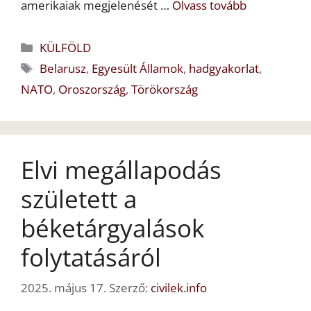
amerikaiak megjelenését …
Olvass tovább
Kategória
KÜLFÖLD
Címkék
Belarusz
,
Egyesült Államok
,
hadgyakorlat
,
NATO
,
Oroszország
,
Törökország
Elvi megállapodás
született a
béketárgyalások
folytatásáról
2025. május 17.
Szerző:
civilek.info