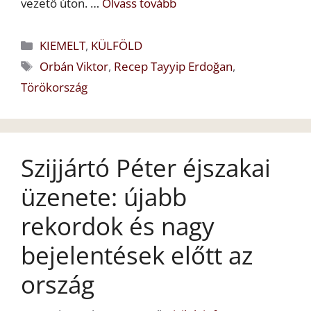
vezető úton. …
Olvass tovább
Kategória
KIEMELT
,
KÜLFÖLD
Címkék
Orbán Viktor
,
Recep Tayyip Erdoğan
,
Törökország
Szijjártó Péter éjszakai
üzenete: újabb
rekordok és nagy
bejelentések előtt az
ország