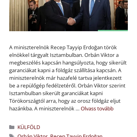
A miniszterelnök Recep Tayyip Erdoğan török
elnökkel tárgyalt Isztambulban. Orbán Viktor a
megbeszélés kapcsán hangsúlyozta, hogy sikerült
garanciákat kapni a földgáz szállítása kapcsán. A
miniszterelnök már hazafelé tartva jelentkezett
be a repülőgép fedélzetéről. Orbán Viktor szerint
Isztambulban sikerült garanciákat kapni
Törökországtól arra, hogy az orosz földgáz eljut
hazánkba. A miniszterelnök …
Olvass tovább
Kategória
KÜLFÖLD
Címkék
Orbán Viktor
,
Recep Tayyip Erdoğan
,