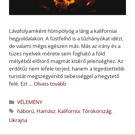
Lávafolyamként hömpölyög a láng a kaliforniai
hegyoldalakon. A füstfelhő is a tűzhányókat idézi,
de valami mégis egészen más. Más az irány és a
tüzes nyelvek mérete sem fogható a föld
mélyéből előtörő magmát kísérő jelenséghez. Az
erdőtűz nem lefele terjed, hanem a legedzettebb
turistát megszégyenítő sebességgel a hegytető
felé. Ezt …
Olvass tovább
Kategória
VÉLEMÉNY
Címkék
háború
,
Hamász
,
Kalifornia
,
Törökország
,
Ukrajna