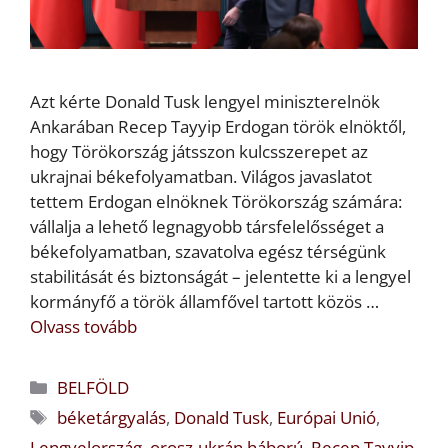
Azt kérte Donald Tusk lengyel miniszterelnök
Ankarában Recep Tayyip Erdogan török elnöktől,
hogy Törökország játsszon kulcsszerepet az
ukrajnai békefolyamatban. Világos javaslatot
tettem Erdogan elnöknek Törökország számára:
vállalja a lehető legnagyobb társfelelősséget a
békefolyamatban, szavatolva egész térségünk
stabilitását és biztonságát – jelentette ki a lengyel
kormányfő a török államfővel tartott közös …
Olvass tovább
Kategória
BELFÖLD
Címkék
béketárgyalás
,
Donald Tusk
,
Európai Unió
,
Lengyelország
,
orosz-ukrán háború
,
Recep Tayyip