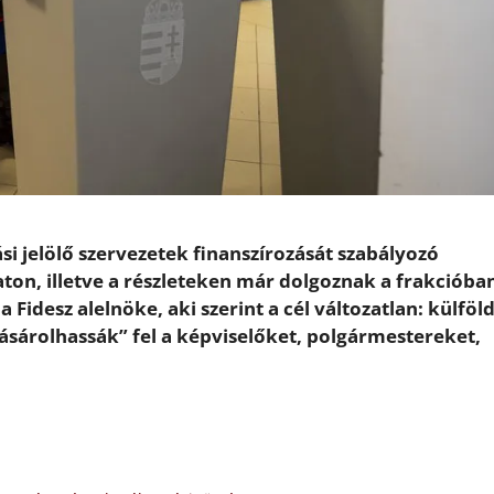
si jelölő szervezetek finanszírozását szabályozó
laton, illetve a részleteken már dolgoznak a frakcióba
a Fidesz alelnöke, aki szerint a cél változatlan: külföl
vásárolhassák” fel a képviselőket, polgármestereket,