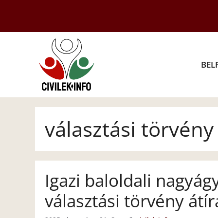
Kilépés
a
tartalomba
BEL
választási törvény
Igazi baloldali nagyá
választási törvény átí