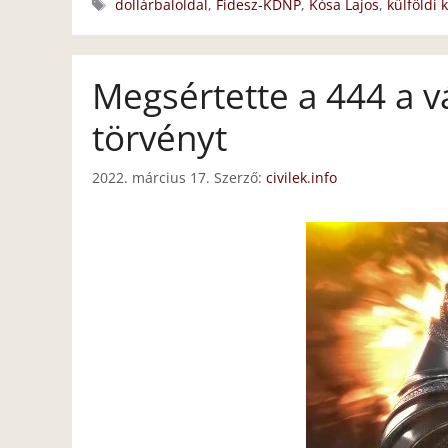
Címkék
dollárbaloldal
,
Fidesz-KDNP
,
Kósa Lajos
,
külföldi
Megsértette a 444 a vá
törvényt
2022. március 17.
Szerző:
civilek.info