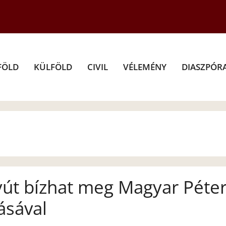
FÖLD
KÜLFÖLD
CIVIL
VÉLEMÉNY
DIASZPÓR
gyút bízhat meg Magyar Péter
rásával