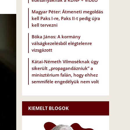
édesanyáknak a KDNP + VIDEÓ
Magyar Péter: Átmeneti megoldás
kell Paks I-re, Paks II-t pedig újra
kell tervezni
Bóka János: A kormány
válságkezelésből elégtelenre
vizsgázott
Kátai-Németh Vilmoséknak úgy
sikerült „propagandázniuk” a
minisztérium falán, hogy ehhez
semmiféle engedélyük nem volt
KIEMELT BLOGOK