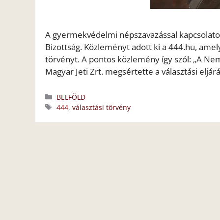
A gyermekvédelmi népszavazással kapcsolatos p
Bizottság. Közleményt adott ki a 444.hu, amelyb
törvényt. A pontos közlemény így szól: „A Nemz
Magyar Jeti Zrt. megsértette a választási eljár
Kategória
BELFÖLD
Címkék
444
,
választási törvény