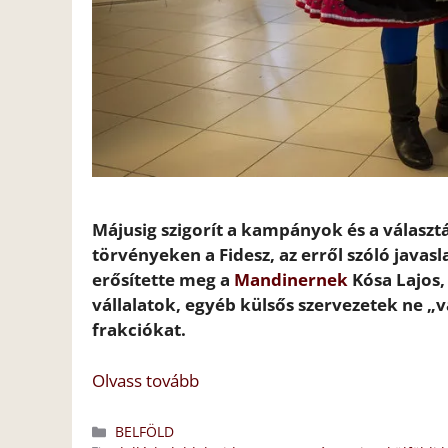
Májusig szigorít a kampányok és a választá
törvényeken a Fidesz, az erről szóló javas
erősítette meg a
Mandinernek
Kósa Lajos, 
vállalatok, egyéb külsős szervezetek ne „
frakciókat.
Olvass tovább
Kategória
BELFÖLD