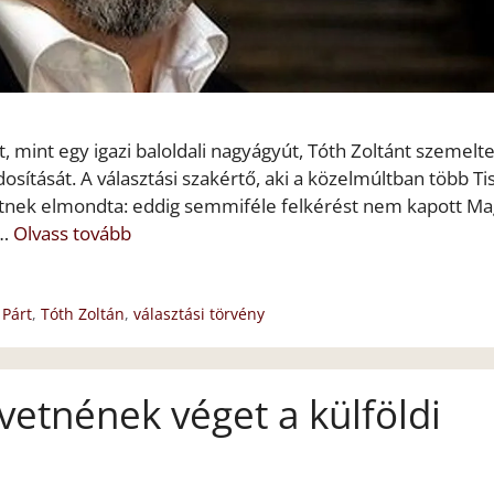
, mint egy igazi baloldali nagyágyút, Tóth Zoltánt szemelte
osítását. A választási szakértő, aki a közelmúltban több Ti
zetnek elmondta: eddig semmiféle felkérést nem kapott M
 …
Olvass tovább
 Párt
,
Tóth Zoltán
,
választási törvény
etnének véget a külföldi