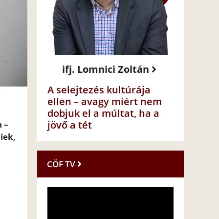
ifj. Lomnici Zoltán
A selejtezés kultúrája
ellen – avagy miért nem
dobjuk el a múltat, ha a
jövő a tét
n –
diek,
CÖF TV