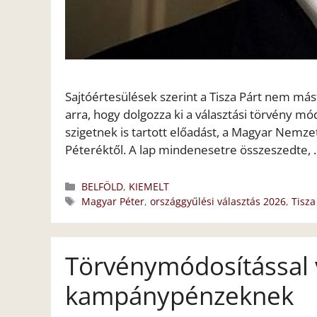
Sajtóértesülések szerint a Tisza Párt nem mást
arra, hogy dolgozza ki a választási törvény mód
szigetnek is tartott előadást, a Magyar Nem
Péteréktől. A lap mindenesetre összeszedte,
Kategória
BELFÖLD
,
KIEMELT
Címkék
Magyar Péter
,
országgyűlési választás 2026
,
Tisza
Törvénymódosítással v
kampánypénzeknek