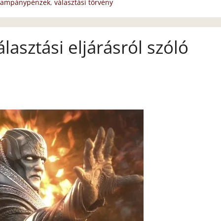
 kampánypénzek
,
választási törvény
lasztási eljárásról szóló