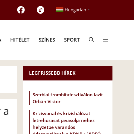
Hungarian
▼
A
HITÉLET
SZÍNES
SPORT
LEGFRISSEBB HÍREK
Szerbiai trombitafesztiválon lazít
Orbán Viktor
 a
Krízisvonal és krízishálózat
létrehozását javasolja nehéz
helyzetbe várandós