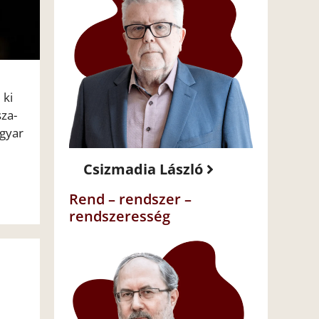
 ki
sza-
agyar
Csizmadia László
Rend – rendszer –
rendszeresség