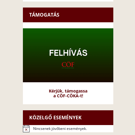
TÁMOGATÁS
Kérjük, támogassa
a CÖF-CÖKA-t!
KÖZELGŐ ESEMÉNYEK
Nincsenek jövőbeni események.
N