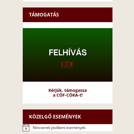
TÁMOGATÁS
Kérjük, támogassa
a CÖF-CÖKA-t!
KÖZELGŐ ESEMÉNYEK
Nincsenek jövőbeni események.
N