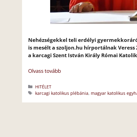
Nehézségekkel teli erdélyi gyermekkoráról
is mesélt a szoljon.hu hírportálnak Veress 
a karcagi Szent István Király Római Katoli
Olvass tovább
Kategória
HITÉLET
Címkék
karcagi katolikus plébánia
,
magyar katolikus egyh