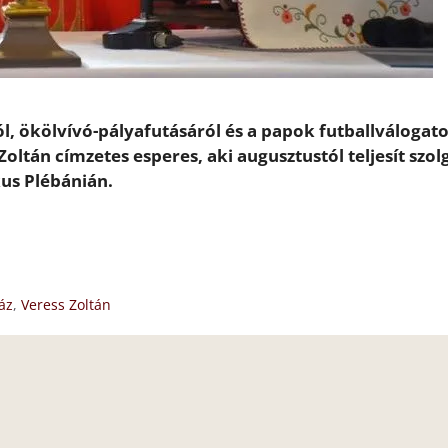
, ökölvívó-pályafutásáról és a papok futballválogato
Zoltán címzetes esperes, aki augusztustól teljesít szol
kus Plébánián.
áz
,
Veress Zoltán