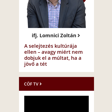
ifj. Lomnici Zoltán
A selejtezés kultúrája
ellen – avagy miért nem
dobjuk el a múltat, ha a
jövő a tét
CÖF TV