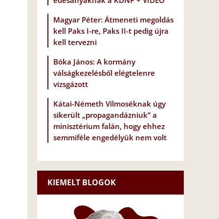
édesanyáknak a KDNP + VIDEÓ
Magyar Péter: Átmeneti megoldás
kell Paks I-re, Paks II-t pedig újra
kell tervezni
Bóka János: A kormány
válságkezelésből elégtelenre
vizsgázott
Kátai-Németh Vilmoséknak úgy
sikerült „propagandázniuk” a
minisztérium falán, hogy ehhez
semmiféle engedélyük nem volt
KIEMELT BLOGOK