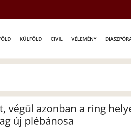
FÖLD
KÜLFÖLD
CIVIL
VÉLEMÉNY
DIASZPÓR
, végül azonban a ring hely
cag új plébánosa