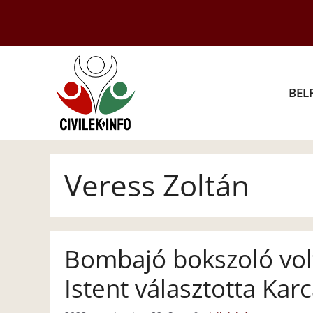
Kilépés
a
tartalomba
BEL
Veress Zoltán
Bombajó bokszoló volt
Istent választotta Kar