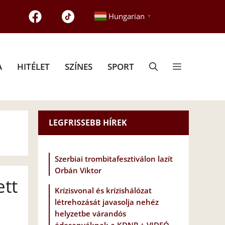
Hungarian
▼
A
HITÉLET
SZÍNES
SPORT
LEGFRISSEBB HÍREK
Szerbiai trombitafesztiválon lazít
Orbán Viktor
ett
Krízisvonal és krízishálózat
létrehozását javasolja nehéz
helyzetbe várandós