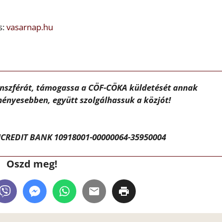
s:
vasarnap.hu
ánszférát, támogassa a CÖF-CÖKA küldetését annak
ényesebben, együtt szolgálhassuk a közjót!
CREDIT BANK 10918001-00000064-35950004
Oszd meg!