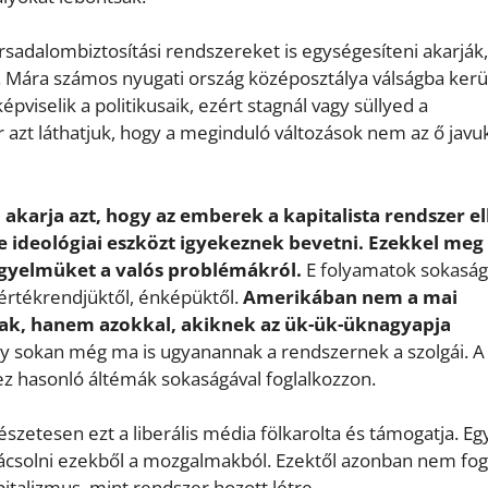
társadalombiztosítási rendszereket is egységesíteni akarják
. Mára számos nyugati ország középosztálya válságba kerül
viselik a politikusaik, ezért stagnál vagy süllyed a
azt láthatjuk, hogy a meginduló változások nem az ő javu
karja azt, hogy az emberek a kapitalista rendszer el
e ideológiai eszközt igyekeznek bevetni. Ezekkel meg
 figyelmüket a valós problémákról.
E folyamatok sokaság
 értékrendjüktől, énképüktől.
Amerikában nem a mai
nak, hanem azokkal, akiknek az ük-ük-üknagyapja
y sokan még ma is ugyanannak a rendszernek a szolgái. A
ez hasonló áltémák sokaságával foglalkozzon.
észetesen ezt a liberális média fölkarolta és támogatja. Eg
ovácsolni ezekből a mozgalmakból. Ezektől azonban nem fo
talizmus, mint rendszer hozott létre.