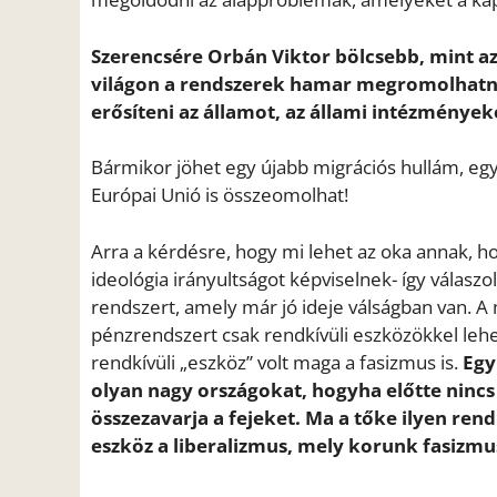
Szerencsére Orbán Viktor bölcsebb, mint az
világon a rendszerek hamar megromolhatnak
erősíteni az államot, az állami intézmények
Bármikor jöhet egy újabb migrációs hullám, egy 
Európai Unió is összeomolhat!
Arra a kérdésre, hogy mi lehet az oka annak, h
ideológia irányultságot képviselnek- így válaszolt
rendszert, amely már jó ideje válságban van. 
pénzrendszert csak rendkívüli eszközökkel lehet
rendkívüli „eszköz” volt maga a fasizmus is.
Egy
olyan nagy országokat, hogyha előtte nincs
összezavarja a fejeket. Ma a tőke ilyen re
eszköz a liberalizmus, mely korunk fasizmu