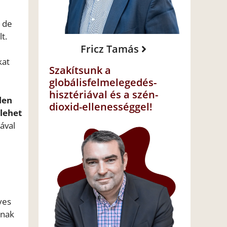
, de
t.
Fricz Tamás
kat
Szakítsunk a
globálisfelmelegedés-
hisztériával és a szén-
len
dioxid-ellenességgel!
 lehet
ával
yes
gnak