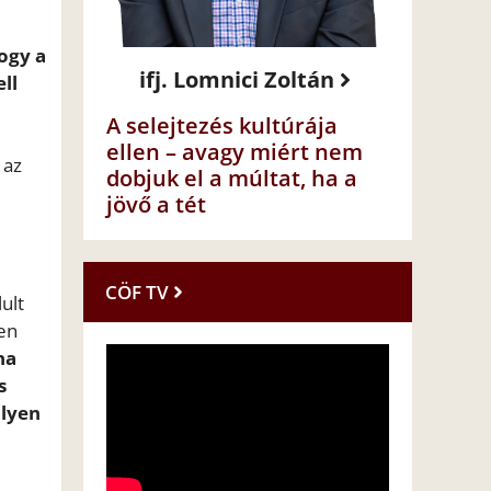
ogy a
ifj. Lomnici Zoltán
ll
A selejtezés kultúrája
ellen – avagy miért nem
 az
dobjuk el a múltat, ha a
jövő a tét
CÖF TV
ult
yen
na
s
ilyen