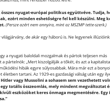
 összes nyugat-európai politikus együttvéve. Tudja, h
, ezért minden eshetőségre fel kell készülni. Meg ke
et.
(Persze azért nem annyira, mint az MSZMP tette-szerk.)
világjárvány, de akár egy háború is. Ne legyenek illúzióink
ogy a nyugati baloldali mozgalmak és pártok teljesen más
 a pártelnök: „Mert kiszolgálják a tőkét, és azt a kapitalista
A működési hibák egyre súlyosabbak. Mára már ezt a bonyol
 életben tartani. Az 1929-es gazdasági válság után egy il
 Hitler vagy Mussolini a sohasem sem vezethetett vol
 egy totális összeomlás, mely mindent megváltoztat é
ndkívüli eszközöket keres önmaga megmentésére. Egy 
sa.”