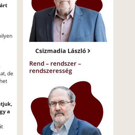
árt
milyen
Csizmadia László
Rend – rendszer –
s
rendszeresség
at, de
het
tjuk,
gy a
át