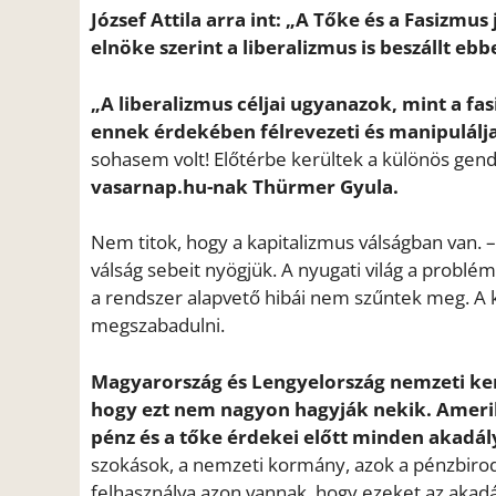
József Attila arra int: „A Tőke és a Fasizm
elnöke szerint a liberalizmus is beszállt e
„A liberalizmus céljai ugyanazok, mint a fas
ennek érdekében félrevezeti és manipulálj
sohasem volt! Előtérbe kerültek a különös gen
vasarnap.hu-nak Thürmer Gyula.
Nem titok, hogy a kapitalizmus válságban van.
válság sebeit nyögjük. A nyugati világ a probl
a rendszer alapvető hibái nem szűntek meg. A
megszabadulni.
Magyarország és Lengyelország nemzeti ker
hogy ezt nem nagyon hagyják nekik. Ameri
pénz és a tőke érdekei előtt minden akadály
szokások, a nemzeti kormány, azok a pénzbirod
felhasználva azon vannak, hogy ezeket az akadá