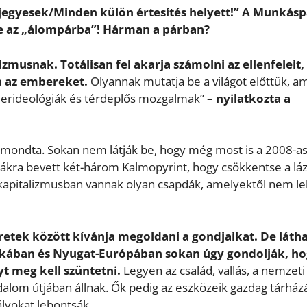
us jegyesek/Minden külön értesítés helyett!” A Munkásp
bbe az „álompárba”! Hárman a párban?
izmusnak. Totálisan fel akarja számolni az ellenfeleit,
a az embereket.
Olyannak mutatja be a világot előttük, a
derideológiák és térdeplős mozgalmak” –
nyilatkozta a
 –mondta. Sokan nem látják be, hogy még most is a 2008-a
émákra bevett két-három Kalmopyrint, hogy csökkentse a láz
 kapitalizmusban vannak olyan csapdák, amelyektől nem le
etek között kívánja megoldani a gondjaikat. De látha
kában és Nyugat-Európában sokan úgy gondolják, ho
t meg kell szüntetni.
Legyen az család, vallás, a nemzeti
alom útjában állnak. Ők pedig az eszközeik gazdag tárház
lyokat lebontsák.