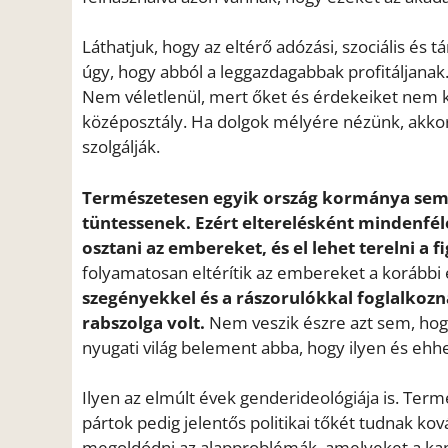
Láthatjuk, hogy az eltérő adózási, szociális és 
úgy, hogy abból a leggazdagabbak profitáljanak
Nem véletlenül, mert őket és érdekeiket nem kép
középosztály. Ha dolgok mélyére nézünk, akkor 
szolgálják.
Természetesen egyik ország kormánya sem a
tüntessenek. Ezért elterelésként mindenfél
osztani az embereket, és el lehet terelni a
folyamatosan eltérítik az embereket a korábbi
szegényekkel és a rászorulókkal foglalkoz
rabszolga volt.
Nem veszik észre azt sem, hog
nyugati világ belement abba, hogy ilyen és ehh
Ilyen az elmúlt évek genderideológiája is. Term
pártok pedig jelentős politikai tőkét tudnak k
megoldódni az alapproblémák, amelyeket a kapi