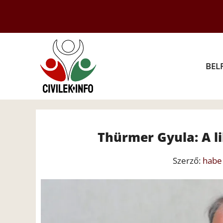
Kilépés
a
tartalomba
BEL
Thürmer Gyula: A l
Szerző:
habe