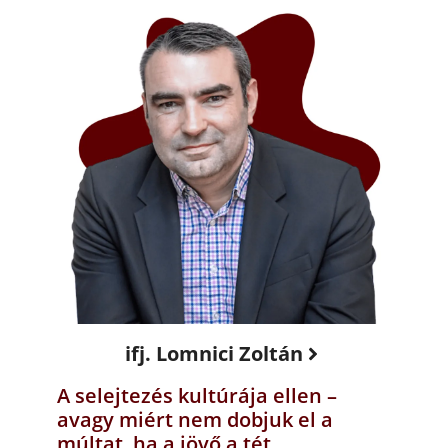
ifj. Lomnici Zoltán
A selejtezés kultúrája ellen –
avagy miért nem dobjuk el a
múltat, ha a jövő a tét