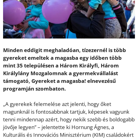
Minden eddigit meghaladóan, tízezernél is több
gyereket emeltek a magasba egy időben több
mint 35 településen a Három Királyfi, Három
Királylány Mozgalomnak a gyermekvállalást
támogató, Gyereket a magasba! elnevezésű
programján szombaton.
„A gyerekek felemelése azt jelenti, hogy őket
magunknál is fontosabbnak tartjuk, képesek vagyunk
tenni mindennap azért, hogy nekik szebb és boldogabb
jövője legyen” – jelentette ki Hornung Ágnes, a
Kulturális és Innovációs Minisztérium (KIM) családokért