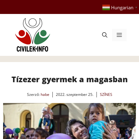
Kilépés
Hungarian
▼
a
tartalomba
Menü
Tízezer gyermek a magasban
Szerző:
habe
2022. szeptember 25.
SZÍNES