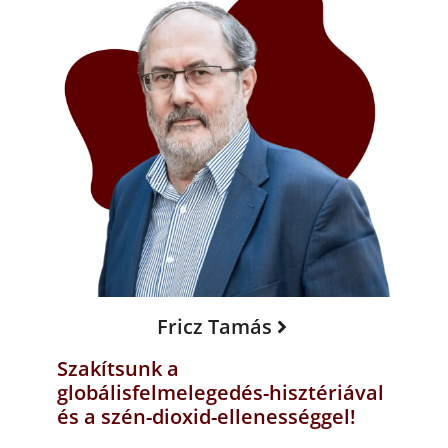
Fricz Tamás
Szakítsunk a
globálisfelmelegedés-hisztériával
és a szén-dioxid-ellenességgel!