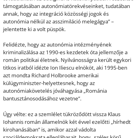
támogatásában autonómiatörekvéseinket, tudatában
annak, hogy az integráció közösségi jogok és
autonómia nélkül az asszimiláció melegágya” –
jelentette ki a volt püspök.
Felidézte, hogy az autonómia intézményének
kriminalizálása az 1990-es kezdetek óta jellemzője a
román politikai életnek. Nyilvánosságra került egykori
titkos iratból idézte Ion Iliescu elnököt, aki 1995-ben
azt mondta Richard Holbrooke amerikai
külügyminiszter-helyettesnek, hogy az
autonómiakövetelés jóváhagyása „Románia
bantusztánosodásához vezetne”.
Úgy vélte: ez a szemlélet tükröződött vissza Klaus
Iohannis román államelnök két évvel ezelőtti „hírhedt
kirohanásában” is, amikor azzal vádolta
szociáldemokrata ellenlábasait, hogy „széles körű