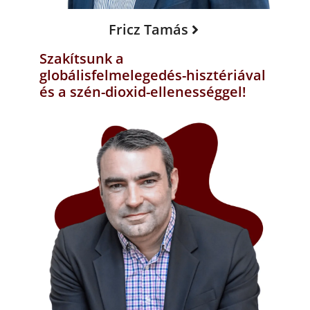
Fricz Tamás
Szakítsunk a
globálisfelmelegedés-hisztériával
és a szén-dioxid-ellenességgel!