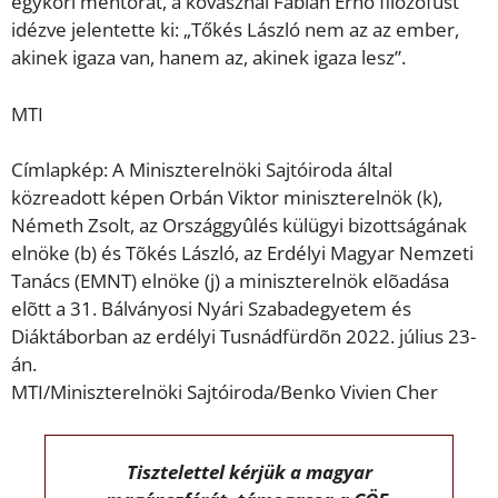
egykori mentorát, a kovásznai Fábián Ernő filozófust
idézve jelentette ki: „Tőkés László nem az az ember,
akinek igaza van, hanem az, akinek igaza lesz”.
MTI
Címlapkép: A Miniszterelnöki Sajtóiroda által
közreadott képen Orbán Viktor miniszterelnök (k),
Németh Zsolt, az Országgyûlés külügyi bizottságának
elnöke (b) és Tõkés László, az Erdélyi Magyar Nemzeti
Tanács (EMNT) elnöke (j) a miniszterelnök elõadása
elõtt a 31. Bálványosi Nyári Szabadegyetem és
Diáktáborban az erdélyi Tusnádfürdõn 2022. július 23-
án.
MTI/Miniszterelnöki Sajtóiroda/Benko Vivien Cher
Tisztelettel kérjük a magyar