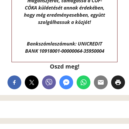
magánszférát, támogassa a CÖF-
CÖKA küldetését annak érdekében,
hogy még eredményesebben, együtt
szolgálhassuk a közjót!
Bankszámlaszámunk: UNICREDIT
BANK 10918001-00000064-35950004
Oszd meg!