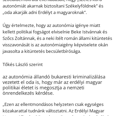
autonómiát akarnak biztosítani Székelyföldnek” és
„oda akarják adni Erdélyt a magyaroknak”.
Úgy értelmezte, hogy az autonómia igénye miatt
kellett politikai fogságot elviselnie Beke Istvánnak és
Szőcs Zoltánnak, és a neki ítélt román állami kitüntetés
visszavonását is az autonómiaigény képviselete okán
javasolta a kitüntetés becsületbírósága.
Tőkés László szerint
az autonómia állandó bukaresti kriminalizálása
vezetett el oda is, hogy már az erdélyi magyar
politikai életet is megosztja a nemzeti
önrendelkezés kérdése.
„Ezen az ellentmondásos helyzeten csak egységes
közakarattal tudnánk változtatni. Az Erdélyi Magyar