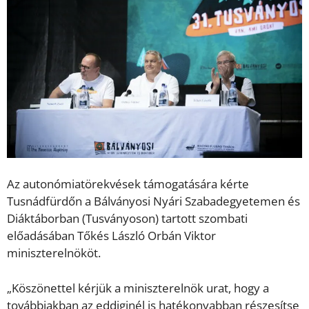
Az autonómiatörekvések támogatására kérte
Tusnádfürdőn a Bálványosi Nyári Szabadegyetemen és
Diáktáborban (Tusványoson) tartott szombati
előadásában Tőkés László Orbán Viktor
miniszterelnököt.
„Köszönettel kérjük a miniszterelnök urat, hogy a
továbbiakban az eddiginél is hatékonyabban részesítse