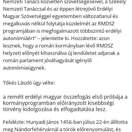
Nemzeti Tanács közvetlen szövetségeseivel, a Székely
Nemzeti Tanáccsal és az éppen létrejövő Erdélyi
Magyar Szövetséggel egyetemben változatlanul és
megalkuvás nélkül folytatja küzdelmét az RMDSZ
programjában is megfogalmazott többszintű erdélyi
autonómiáért” – jelentette ki. Hozzátette: azon
lesznek, hogy a román kormányban lévő RMDSZ
helyzeti előnyét kihasználva új lendületet adjanak a
román parlament jóváhagyását igénylő
autonómiaügynek.
Tőkés László úgy vélte:
a remélt erdélyi magyar összefogás első próbája a
kormányprogramban előirányzott kisebbségi
törvény kidolgozása és elfogadtatása lesz.
Felidézte: Hunyadi János 1456-ban július 22-én állította
meg Nándorfehérvárnál a török előrenyomulást, és