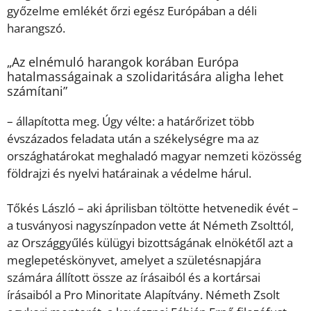
győzelme emlékét őrzi egész Európában a déli
harangszó.
„Az elnémuló harangok korában Európa
hatalmasságainak a szolidaritására aligha lehet
számítani”
– állapította meg. Úgy vélte: a határőrizet több
évszázados feladata után a székelységre ma az
országhatárokat meghaladó magyar nemzeti közösség
földrajzi és nyelvi határainak a védelme hárul.
Tőkés László – aki áprilisban töltötte hetvenedik évét –
a tusványosi nagyszínpadon vette át Németh Zsolttól,
az Országgyűlés külügyi bizottságának elnökétől azt a
meglepetéskönyvet, amelyet a születésnapjára
számára állított össze az írásaiból és a kortársai
írásaiból a Pro Minoritate Alapítvány. Németh Zsolt