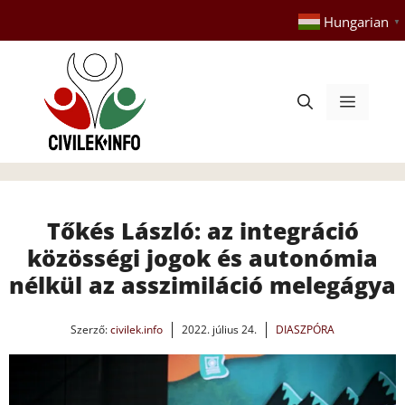
Kilépés
Hungarian
▼
a
tartalomba
Menü
Tőkés László: az integráció
közösségi jogok és autonómia
nélkül az asszimiláció melegágya
Szerző:
civilek.info
2022. július 24.
DIASZPÓRA