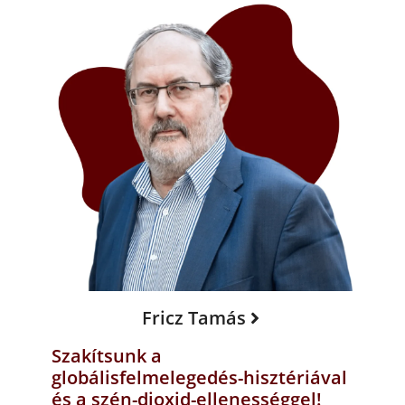
Fricz Tamás
Szakítsunk a
globálisfelmelegedés-hisztériával
és a szén-dioxid-ellenességgel!