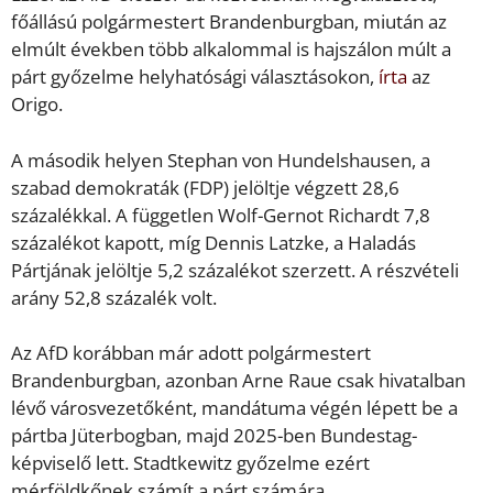
főállású polgármestert Brandenburgban, miután az
elmúlt években több alkalommal is hajszálon múlt a
párt győzelme helyhatósági választásokon,
írta
az
Origo.
A második helyen Stephan von Hundelshausen, a
szabad demokraták (FDP) jelöltje végzett 28,6
százalékkal. A független Wolf-Gernot Richardt 7,8
százalékot kapott, míg Dennis Latzke, a Haladás
Pártjának jelöltje 5,2 százalékot szerzett. A részvételi
arány 52,8 százalék volt.
Az AfD korábban már adott polgármestert
Brandenburgban, azonban Arne Raue csak hivatalban
lévő városvezetőként, mandátuma végén lépett be a
pártba Jüterbogban, majd 2025-ben Bundestag-
képviselő lett. Stadtkewitz győzelme ezért
mérföldkőnek számít a párt számára.