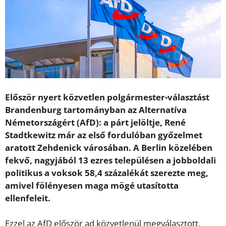
Először nyert közvetlen polgármester-választást
Brandenburg tartományban az Alternatíva
Németországért (AfD): a párt jelöltje, René
Stadtkewitz már az első fordulóban győzelmet
aratott Zehdenick városában. A Berlin közelében
fekvő, nagyjából 13 ezres településen a jobboldali
politikus a voksok 58,4 százalékát szerezte meg,
amivel fölényesen maga mögé utasította
ellenfeleit.
Ezzel az AfD először ad közvetlenül megválasztott,