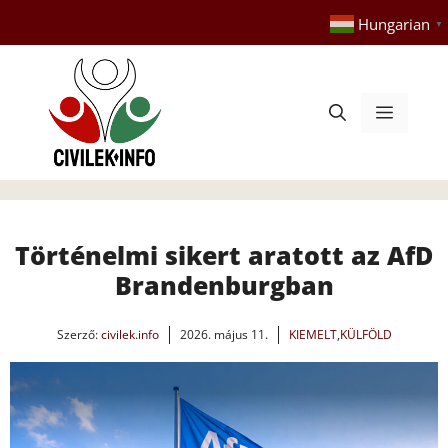
Kilépés
Hungarian
▼
a
tartalomba
Menü
Történelmi sikert aratott az AfD
Brandenburgban
Szerző:
civilek.info
2026. május 11.
KIEMELT
,
KÜLFÖLD