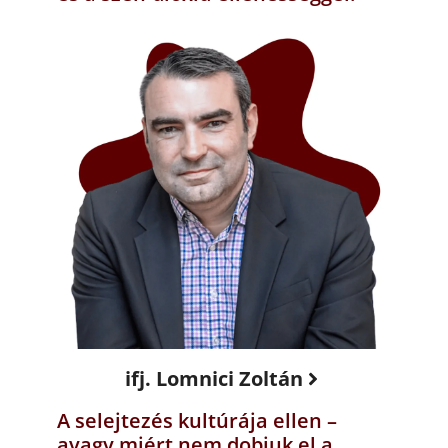
ifj. Lomnici Zoltán
A selejtezés kultúrája ellen –
avagy miért nem dobjuk el a