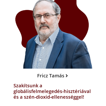
Fricz Tamás
Szakítsunk a
globálisfelmelegedés-hisztériával
és a szén-dioxid-ellenességgel!