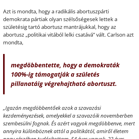
Azt is mondta, hogy a radikális abortuszpárti
demokrata pártiak olyan szélsőségesek lettek a
születésig tartó abortusz mantrájukkal, hogy az
abortusz „politikai vitából lelki csatává” vált. Carlson azt
mondta,
megdöbbentette, hogy a demokraták
100%-ig támogatják a születés
pillanatáig végrehajtható abortuszt.
„Igazán megdöbbentőek azok a szavazási
kezdeményezések, amelyekkel a szavazóik novemberben
szembesülni fognak. És azért vagyok megdöbbenve, mert
annyira különböznek attól a politikától, amiről életem
nagy részében tudósítottam. 54 éves vagyok. 22 éves