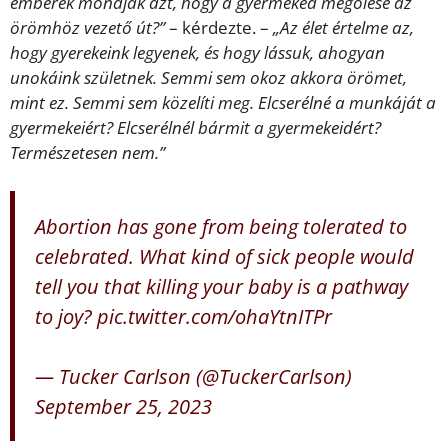
emberek mondják azt, hogy a gyermeked megölése az
örömhöz vezető út?”
– kérdezte. –
„Az élet értelme az,
hogy gyerekeink legyenek, és hogy lássuk, ahogyan
unokáink születnek. Semmi sem okoz akkora örömet,
mint ez. Semmi sem közelíti meg. Elcserélné a munkáját a
gyermekeiért? Elcserélnél bármit a gyermekeidért?
Természetesen nem.”
Abortion has gone from being tolerated to
celebrated. What kind of sick people would
tell you that killing your baby is a pathway
to joy?
pic.twitter.com/ohaYtnITPr
— Tucker Carlson (@TuckerCarlson)
September 25, 2023