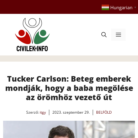
Kilépés
Hungarian
▼
a
tartalomba
Menü
Tucker Carlson: Beteg emberek
mondják, hogy a baba megölése
az örömhöz vezető út
Szerző:
itgy
2023. szeptember 29.
BELFÖLD