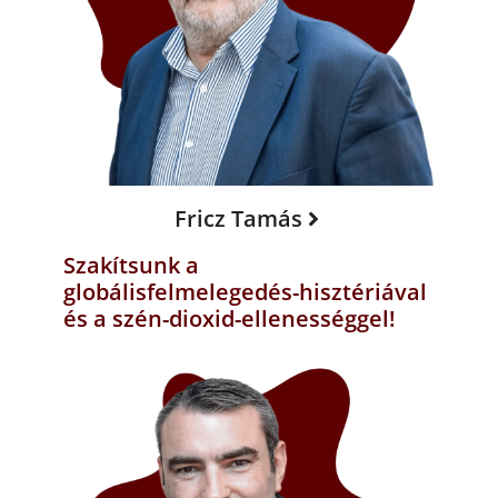
Fricz Tamás
Szakítsunk a
globálisfelmelegedés-hisztériával
és a szén-dioxid-ellenességgel!