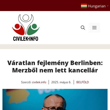
Kilépés
Hungarian
▼
a
tartalomba
Menü
Váratlan fejlemény Berlinben:
Merzből nem lett kancellár
Szerző:
civilek.info
2025. május 6.
BELFÖLD