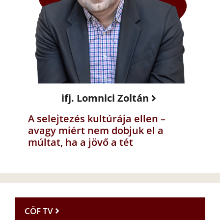
ifj. Lomnici Zoltán
A selejtezés kultúrája ellen –
avagy miért nem dobjuk el a
múltat, ha a jövő a tét
CÖF TV