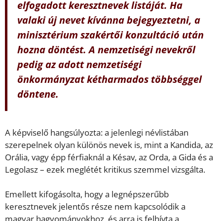
elfogadott keresztnevek listáját. Ha
valaki új nevet kívánna bejegyeztetni, a
minisztérium szakértői konzultáció után
hozna döntést. A nemzetiségi nevekről
pedig az adott nemzetiségi
önkormányzat kétharmados többséggel
döntene.
A képviselő hangsúlyozta: a jelenlegi névlistában
szerepelnek olyan különös nevek is, mint a Kandida, az
Orália, vagy épp férfiaknál a Késav, az Orda, a Gida és a
Legolasz – ezek meglétét kritikus szemmel vizsgálta.
Emellett kifogásolta, hogy a legnépszerűbb
keresztnevek jelentős része nem kapcsolódik a
magyar hagyományokhoz, és arra is felhívta a