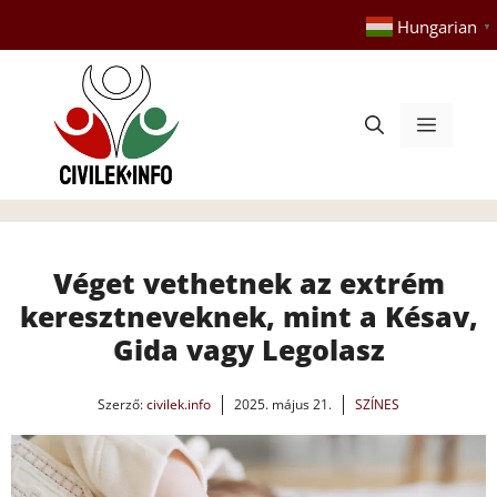
Kilépés
Hungarian
▼
a
tartalomba
Menü
Véget vethetnek az extrém
keresztneveknek, mint a Késav,
Gida vagy Legolasz
Szerző:
civilek.info
2025. május 21.
SZÍNES