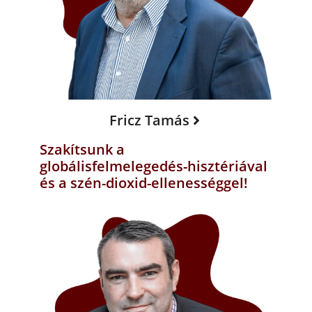
Fricz Tamás
Szakítsunk a
globálisfelmelegedés-hisztériával
és a szén-dioxid-ellenességgel!