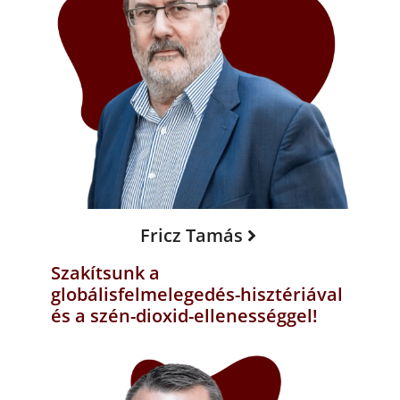
Fricz Tamás
Szakítsunk a
globálisfelmelegedés-hisztériával
és a szén-dioxid-ellenességgel!