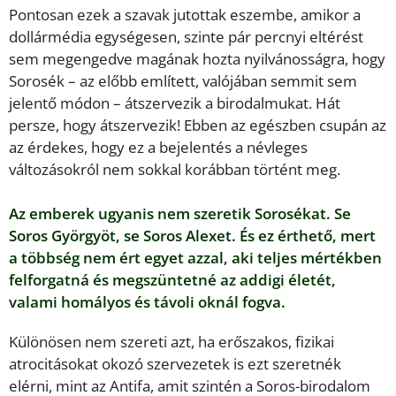
Pontosan ezek a szavak jutottak eszembe, amikor a
dollármédia egységesen, szinte pár percnyi eltérést
sem megengedve magának hozta nyilvánosságra, hogy
Sorosék – az előbb említett, valójában semmit sem
jelentő módon – átszervezik a birodalmukat. Hát
persze, hogy átszervezik! Ebben az egészben csupán az
az érdekes, hogy ez a bejelentés a névleges
változásokról nem sokkal korábban történt meg.
Az emberek ugyanis nem szeretik Sorosékat. Se
Soros Györgyöt, se Soros Alexet. És ez érthető, mert
a többség nem ért egyet azzal, aki teljes mértékben
felforgatná és megszüntetné az addigi életét,
valami homályos és távoli oknál fogva.
Különösen nem szereti azt, ha erőszakos, fizikai
atrocitásokat okozó szervezetek is ezt szeretnék
elérni, mint az Antifa, amit szintén a Soros-birodalom