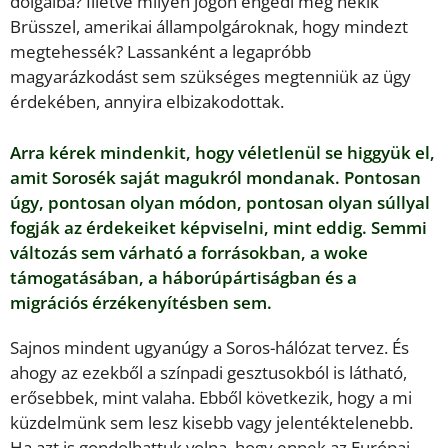
dolgaiba? Illetve milyen jogon engedi meg nekik
Brüsszel, amerikai állampolgároknak, hogy mindezt
megtehessék? Lassanként a legapróbb
magyarázkodást sem szükséges megtenniük az ügy
érdekében, annyira elbizakodottak.
Arra kérek mindenkit, hogy véletlenül se higgyük el,
amit Sorosék saját magukról mondanak. Pontosan
úgy, pontosan olyan módon, pontosan olyan súllyal
fogják az érdekeiket képviselni, mint eddig. Semmi
változás sem várható a forrásokban, a woke
támogatásában, a háborúpártiságban és a
migrációs érzékenyítésben sem.
Sajnos mindent ugyanúgy a Soros-hálózat tervez. És
ahogy az ezekből a színpadi gesztusokból is látható,
erősebbek, mint valaha. Ebből következik, hogy a mi
küzdelmünk sem lesz kisebb vagy jelentéktelenebb.
Ha azt is gondolhattuk volna, hogy ennek az Európai