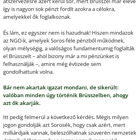
átszervezésre azért kerül sor, mert Brüsszel már eleve
így is nagyon sok pénzt fordít azokra a célokra,
amelyekkel ők foglalkoznak.
És lám, ez egyszer nem is hazudnak! Hiszen mindazok
az NGO-k, amelyek Soros-féle pénzből működnek,
olyan mélységig, a valóságos fundamentumig foglalták
el Brüsszelt – ahol bizony már a mi pénzünket is
felhasználják –, amire még évtizede sem
gondolhattunk volna.
Bár nem akartak igazat mondani, de sikerült:
valóban minden úgy történik Brüsszelben, ahogy
azt ők akarják.
Itt pedig felmerül a következő kérdés. Mégis milyen
jogon gondolják azt Sorosék, hogy csak azért, mert
milliárdjaik vannak, beleszólhatnak szuverén nemzetek