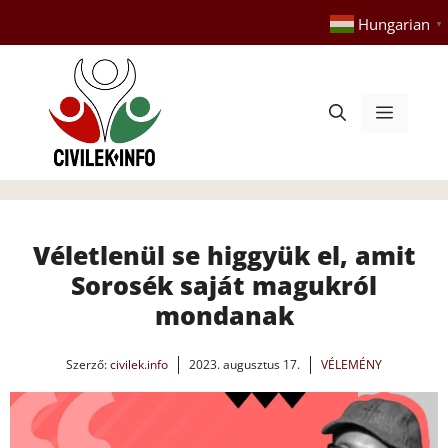
Kilépés
Hungarian
▼
a
tartalomba
Menü
Véletlenül se higgyük el, amit
Sorosék saját magukról
mondanak
Szerző:
civilek.info
2023. augusztus 17.
VÉLEMÉNY