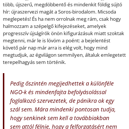
több, újszerű, megdöbbentő és mindenkit földig sújtó
hír: újraszervezi magát a Soros-birodalom. Micsoda
meglepetés! És ha nem orrolnak meg rám, csak hogy
halmozzam a szépelgő kifejezéseket, amelyek
progresszív újságírók önön kifigurázásuk miatt szoktak
megtenni, már le is lövöm a poént: a bejelentést
követő pár nap már arra is elég volt, hogy mind
megtudjuk, az égvilágon semmilyen, általuk emlegetett
terepelhagyás sem történik.
Pedig őszintén megijedhettek a különféle
NGO-k és mindenfajta befolyásolással
foglalkozó szervezetek, de pánikra ok egy
szál sem. Mára mindenki pontosan tudja,
hogy senkinek sem kell a továbbiakban
sem attól félnie, hogy a felforgatásért nem