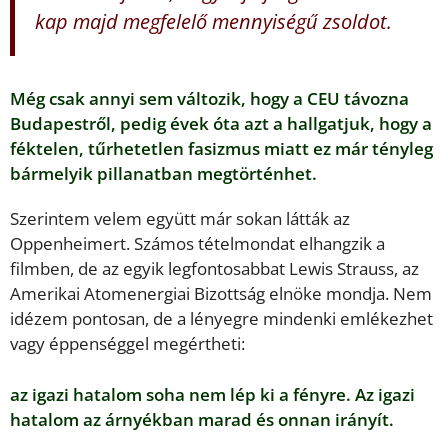
kap majd megfelelő mennyiségű zsoldot.
Még csak annyi sem változik, hogy a CEU távozna
Budapestről, pedig évek óta azt a hallgatjuk, hogy a
féktelen, tűrhetetlen fasizmus miatt ez már tényleg
bármelyik pillanatban megtörténhet.
Szerintem velem együtt már sokan látták az
Oppenheimert. Számos tételmondat elhangzik a
filmben, de az egyik legfontosabbat Lewis Strauss, az
Amerikai Atomenergiai Bizottság elnöke mondja. Nem
idézem pontosan, de a lényegre mindenki emlékezhet
vagy éppenséggel megértheti:
az igazi hatalom soha nem lép ki a fényre. Az igazi
hatalom az árnyékban marad és onnan irányít.