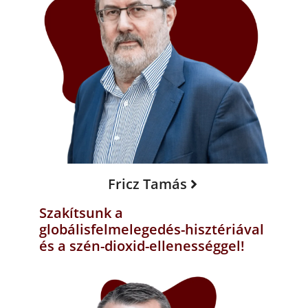
Fricz Tamás
Szakítsunk a
globálisfelmelegedés-hisztériával
és a szén-dioxid-ellenességgel!