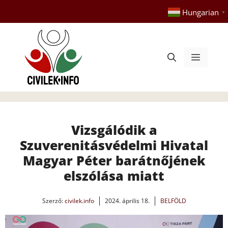
Kilépés
Hungarian
▼
a
tartalomba
Menü
Vizsgálódik a
Szuverenitásvédelmi Hivatal
Magyar Péter barátnőjének
elszólása miatt
Szerző:
civilek.info
2024. április 18.
BELFÖLD