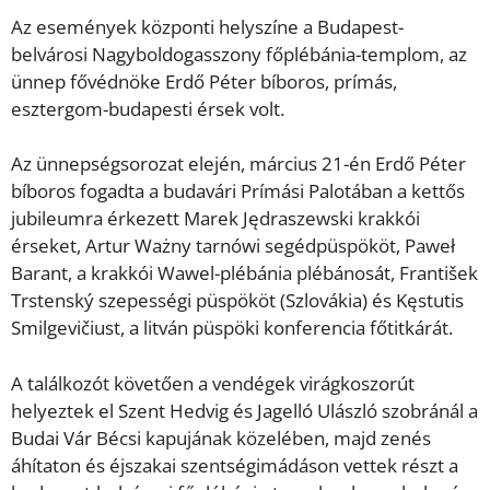
Az események központi helyszíne a Budapest-
belvárosi Nagyboldogasszony főplébánia-templom, az
ünnep fővédnöke Erdő Péter bíboros, prímás,
esztergom-budapesti érsek volt.
Az ünnepségsorozat elején, március 21-én Erdő Péter
bíboros fogadta a budavári Prímási Palotában a kettős
jubileumra érkezett Marek Jędraszewski krakkói
érseket, Artur Ważny tarnówi segédpüspököt, Paweł
Barant, a krakkói Wawel-plébánia plébánosát, František
Trstenský szepességi püspököt (Szlovákia) és Kęstutis
Smilgevičiust, a litván püspöki konferencia főtitkárát.
A találkozót követően a vendégek virágkoszorút
helyeztek el Szent Hedvig és Jagelló Ulászló szobránál a
Budai Vár Bécsi kapujának közelében, majd zenés
áhítaton és éjszakai szentségimádáson vettek részt a