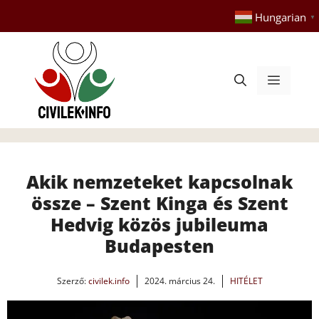
Kilépés
Hungarian
▼
a
tartalomba
Menü
Akik nemzeteket kapcsolnak
össze – Szent Kinga és Szent
Hedvig közös jubileuma
Budapesten
Szerző:
civilek.info
2024. március 24.
HITÉLET