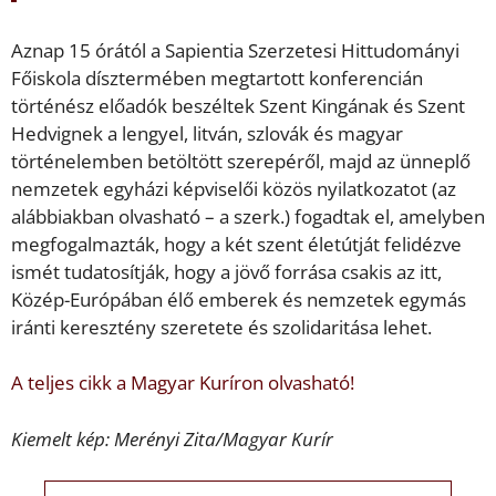
Aznap 15 órától a Sapientia Szerzetesi Hittudományi
Főiskola dísztermében megtartott konferencián
történész előadók beszéltek Szent Kingának és Szent
Hedvignek a lengyel, litván, szlovák és magyar
történelemben betöltött szerepéről, majd az ünneplő
nemzetek egyházi képviselői közös nyilatkozatot (az
alábbiakban olvasható – a szerk.) fogadtak el, amelyben
megfogalmazták, hogy a két szent életútját felidézve
ismét tudatosítják, hogy a jövő forrása csakis az itt,
Közép-Európában élő emberek és nemzetek egymás
iránti keresztény szeretete és szolidaritása lehet.
A teljes cikk a Magyar Kuríron olvasható!
Kiemelt kép: Merényi Zita/Magyar Kurír