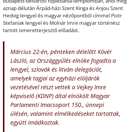
budapest-belvárosi főplébánia-templomban, ahol még
aznap délután Árpád-házi Szent Kinga és Anjou Szent
Hedvig lengyel és magyar nézőpontból címmel Piotr
Stefaniak lengyel és Molnár Imre magyar történész
tartott ismeretterjesztő előadást.
Március 22-én, pénteken délelőtt Kövér
László, az Országgyűlés elnöke fogadta a
lengyel, szlovák és litván delegációt,
amelyek tagjai az egyházi elöljárók
vezetésével részt vettek a Vejkey Imre
képviselő (KDNP) által elnökölt Magyar
Parlamenti Imacsoport 150., ünnepi
ülésén, valamint elmélkedéseket tartottak,
együtt imádkoztak.