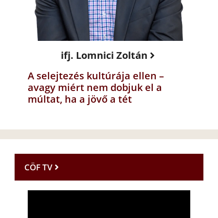
ifj. Lomnici Zoltán
A selejtezés kultúrája ellen –
avagy miért nem dobjuk el a
múltat, ha a jövő a tét
CÖF TV