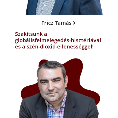
Fricz Tamás
Szakítsunk a
globálisfelmelegedés-hisztériával
és a szén-dioxid-ellenességgel!