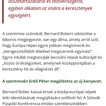
összetartozásáról és testvériségéről,
egyben alkalom az imára a keresztények
egységéért.
A szentmise szónokát, Bernard Bobert üdvözölve a
bíboros megjegyezte, van egy álma, amely arról szól,
hogy Európa népei egyre jobban megismerik és
„kiengesztelődött lélekkel megszeretik egymást”.
Egyre inkább megtanulják becsülni népük kultúráját és
„közös örökségünket, amelynek középpontjában a
keresztény hit és világnézet áll”.
A szentmisén Erdő Péter megáldotta az új kenyeret.
Bernard Bober kassai érsek a közép-európai népek
lelki identitásának megújítására szólított fel. A Szlovák
Püspöki Konferencia elnöke szentbeszédében