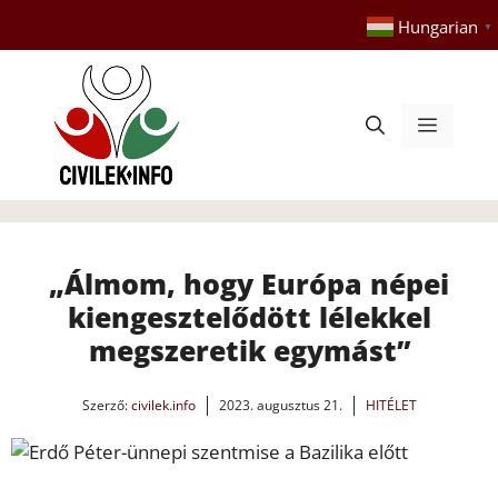
Kilépés
Hungarian
▼
a
tartalomba
Menü
„Álmom, hogy Európa népei
kiengesztelődött lélekkel
megszeretik egymást”
Szerző:
civilek.info
2023. augusztus 21.
HITÉLET