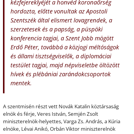
kézfejereklyéjét a honvéd koronaőrség
hordozta, előtte vonultak az Apostoli
Szentszék által elismert lovagrendek, a
szerzetesek és a papság, a püspöki
konferencia tagjai, a Szent Jobb mögött
Erdő Péter, továbbá a közjogi méltóságok
és állami tisztségviselők, a diplomáciai
testület tagjai, majd népviseletbe öltözött
hívek és plébániai zarándokcsoportok
mentek.
A szentmisén részt vett Novák Katalin köztársaság
elnök és férje, Veres István, Semjén Zsolt
miniszterelnök-helyettes, Varga Zs. András, a Kúria
elnöke, Lévai Anikó, Orbán Viktor miniszterelnök