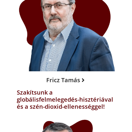
Fricz Tamás
Szakítsunk a
globálisfelmelegedés-hisztériával
és a szén-dioxid-ellenességgel!