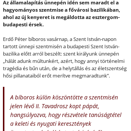
Az államalapítás ünnepén idén sem maradt el a
hagyományos szentmise a fővárosi bazilikában,
ahol az új kenyeret is megáldotta az esztergom-
budapesti érsek.
Erdő Péter bíboros vasárnap, a Szent István-napon
tartott ünnepi szentmisén a budapesti Szent István-
bazilika előtt arról beszélt: szent királyunk ünnepén
„hálát adunk múltunkért, azért, hogy annyi történelmi
tragédia és bűn után, de a helytállás és az életszentség
hősi pillanataiból erőt merítve megmaradtunk”.
A bíboros külön köszöntötte a szentmisén
jelen lévő II. Tavadrosz kopt pápát,
hangsúlyozva, hogy részvétele tanúságtétel
a keleti és nyugati keresztények