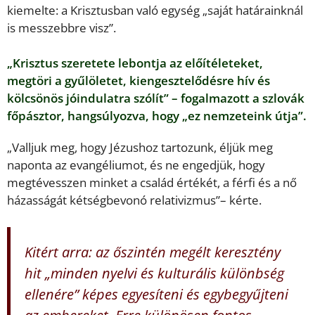
kiemelte: a Krisztusban való egység „saját határainknál
is messzebbre visz”.
„Krisztus szeretete lebontja az előítéleteket,
megtöri a gyűlöletet, kiengesztelődésre hív és
kölcsönös jóindulatra szólít” – fogalmazott a szlovák
főpásztor, hangsúlyozva, hogy „ez nemzeteink útja”.
„Valljuk meg, hogy Jézushoz tartozunk, éljük meg
naponta az evangéliumot, és ne engedjük, hogy
megtévesszen minket a család értékét, a férfi és a nő
házasságát kétségbevonó relativizmus”– kérte.
Kitért arra: az őszintén megélt keresztény
hit „minden nyelvi és kulturális különbség
ellenére” képes egyesíteni és egybegyűjteni
az embereket. Erre különösen fontos