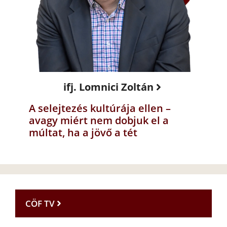
ifj. Lomnici Zoltán
A selejtezés kultúrája ellen –
avagy miért nem dobjuk el a
múltat, ha a jövő a tét
CÖF TV