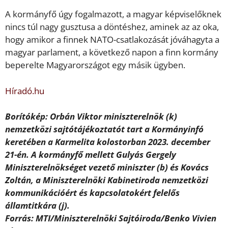
A kormányfő úgy fogalmazott, a magyar képviselőknek
nincs túl nagy gusztusa a döntéshez, aminek az az oka,
hogy amikor a finnek NATO-csatlakozását jóváhagyta a
magyar parlament, a következő napon a finn kormány
beperelte Magyarországot egy másik ügyben.
Híradó.hu
Borítókép: Orbán Viktor miniszterelnök (k)
nemzetközi sajtótájékoztatót tart a Kormányinfó
keretében a Karmelita kolostorban 2023. december
21-én. A kormányfő mellett Gulyás Gergely
Miniszterelnökséget vezető miniszter (b) és Kovács
Zoltán, a Miniszterelnöki Kabinetiroda nemzetközi
kommunikációért és kapcsolatokért felelős
államtitkára (j).
Forrás: MTI/Miniszterelnöki Sajtóiroda/Benko Vivien