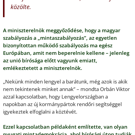
közölte.
A miniszterelnök meggyőződése, hogy a magyar
szabályozás a „mintaszabályozás”, az egyetlen
bizonyítottan működő szabályozás ma egész
Európában, amit nem beperelnie kellene – jelenleg
az unió bírósága előtt vagyunk emiatt,
emlékeztetett a miniszterelnök.
„Nekünk minden lengyel a barátunk, még azok is akik
nem tekintenek minket annak” – mondta Orbán Viktor
azzal kapcsolatban, hogy Lengyelországban a
napokban az új kormánypártok rendőri segítséggel
igyekeztek elfoglalni a köztévét.
Ezzel kapcsolatban példaként említette, van olyan
nyugati mintademokrácia, ahol bírósági úton tudják