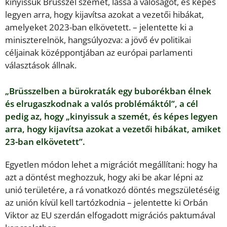
kinyissuk Brüsszel szemét, lássa a valóságot, és képes
legyen arra, hogy kijavítsa azokat a vezetői hibákat,
amelyeket 2023-ban elkövetett. – jelentette ki a
miniszterelnök, hangsúlyozva: a jövő év politikai
céljainak középpontjában az európai parlamenti
választások állnak.
„Brüsszelben a bürokraták egy buborékban élnek
és elrugaszkodnak a valós problémáktól”, a cél
pedig az, hogy „kinyissuk a szemét, és képes legyen
arra, hogy kijavítsa azokat a vezetői hibákat, amiket
23-ban elkövetett”.
Egyetlen módon lehet a migrációt megállítani: hogy ha
azt a döntést meghozzuk, hogy aki be akar lépni az
unió területére, a rá vonatkozó döntés megszületéséig
az unión kívül kell tartózkodnia – jelentette ki Orbán
Viktor az EU szerdán elfogadott migrációs paktumával