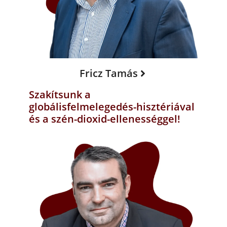
Fricz Tamás
Szakítsunk a
globálisfelmelegedés-hisztériával
és a szén-dioxid-ellenességgel!