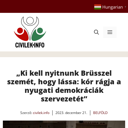
Kilépés
Hungarian
▼
a
tartalomba
Menü
„Ki kell nyitnunk Brüsszel
szemét, hogy lássa: kór rágja a
nyugati demokráciák
szervezetét”
Szerző:
civilek.info
2023. december 21.
BELFÖLD