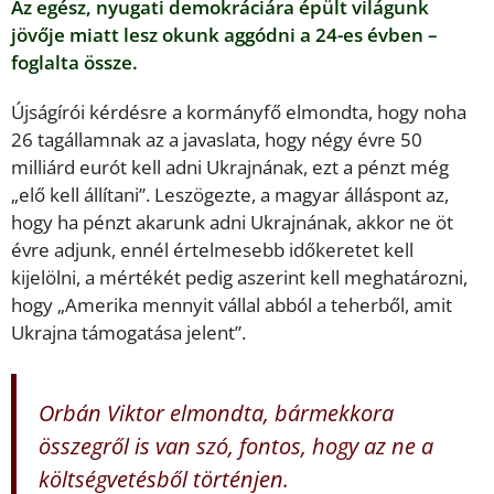
Az egész, nyugati demokráciára épült világunk
jövője miatt lesz okunk aggódni a 24-es évben –
foglalta össze.
Újságírói kérdésre a kormányfő elmondta, hogy noha
26 tagállamnak az a javaslata, hogy négy évre 50
milliárd eurót kell adni Ukrajnának, ezt a pénzt még
„elő kell állítani”. Leszögezte, a magyar álláspont az,
hogy ha pénzt akarunk adni Ukrajnának, akkor ne öt
évre adjunk, ennél értelmesebb időkeretet kell
kijelölni, a mértékét pedig aszerint kell meghatározni,
hogy „Amerika mennyit vállal abból a teherből, amit
Ukrajna támogatása jelent”.
Orbán Viktor elmondta, bármekkora
összegről is van szó, fontos, hogy az ne a
költségvetésből történjen.