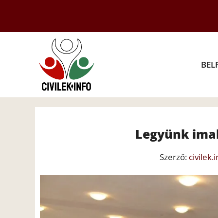
Kilépés
a
tartalomba
BEL
Legyünk ima
Szerző:
civilek.