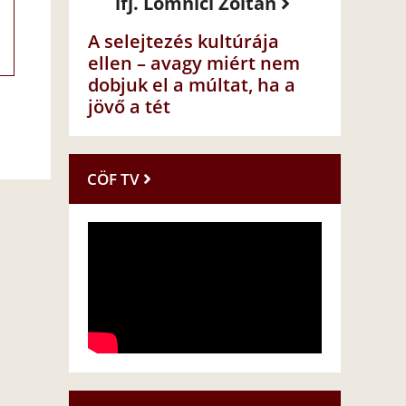
ifj. Lomnici Zoltán
A selejtezés kultúrája
ellen – avagy miért nem
dobjuk el a múltat, ha a
jövő a tét
CÖF TV