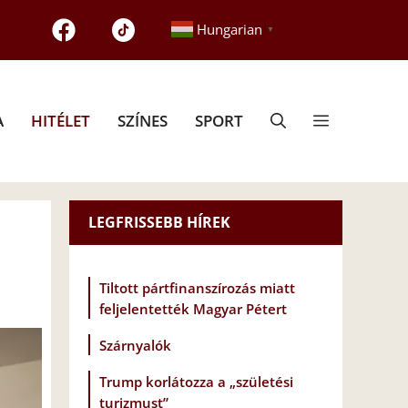
Hungarian
▼
A
HITÉLET
SZÍNES
SPORT
LEGFRISSEBB HÍREK
Tiltott pártfinanszírozás miatt
feljelentették Magyar Pétert
Szárnyalók
Trump korlátozza a „születési
turizmust”