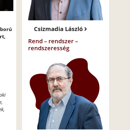
Csizmadia László
áború
rt,
Rend – rendszer –
rendszeresség
aki
e,
ek,