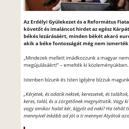
Az Erdélyi Gyülekezet és a Református Fiat
követőt és imaláncot hirdet az egész Kárp
békés lezárásáért, minden békét akaró euró
akik a béke fontosságát még nem ismerték 
„Mindezek mellett imádkozzunk a magyar nemzet
megújulásáért!” – emelték ki közleményükben.
Istenben bízunk és Isten Igéjére bízzuk magunk
„Kérjetek, és adatik nektek, keressetek, és találto
keres, talál, és a zörgetőnek megnyittatik. Vagy ki
vagy amikor halat kér, kígyót ad neki? Ha tehát 
mennyivel inkább ad jót a ti mennyei Atyátok azok