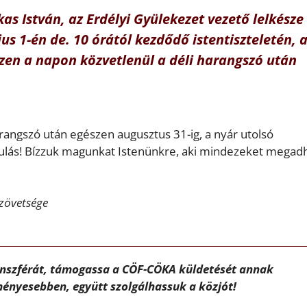
kas István, az Erdélyi Gyülekezet vezető lelkésze
us 1-én de. 10 órától kezdődő istentiszteletén, 
zen a napon közvetlenül a déli harangszó után
angszó után egészen augusztus 31-ig, a nyár utolsó
újulás! Bízzuk magunkat Istenünkre, aki mindezeket megad
Szövetsége
ánszférát, támogassa a CÖF-CÖKA küldetését annak
ényesebben, együtt szolgálhassuk a közjót!