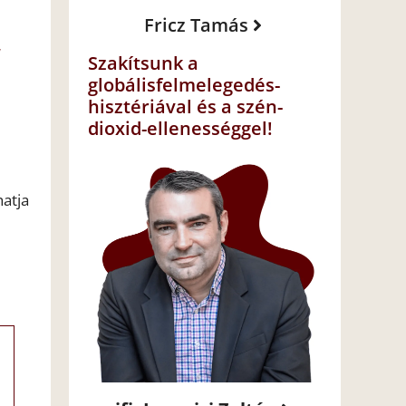
Fricz Tamás
a
Szakítsunk a
globálisfelmelegedés-
hisztériával és a szén-
dioxid-ellenességgel!
hatja