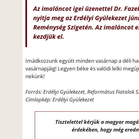
Az imaláncot igei üzenettel Dr. Faze
nyitja meg az Erdélyi Gyülekezet júni
Reménység Szigetén. Az imaláncot e
kezdjük el.
Imádkozzunk együtt minden vasárnap a déli har
vasárnapjáig! Legyen béke és valódi lelki meg
nekünk!
Forrás: Erdélyi Gyülekezet, Református Fiatalok 
Címlapkép: Erdélyi Gyülekezet
Tisztelettel kérjük a magyar mag
érdekében, hogy még eredm