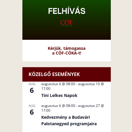
Kérjük, támogassa
a CÖF-CÖKA-t!
KÖZELGŐ ESEMÉNYEK
augusztus 6 @ 08:00
-
augusztus 10 @
AUG
6
17:00
Tini Lelkes Napok
augusztus 6 @ 08:00
-
augusztus 27 @
AUG
6
17:00
Kedvezmény a Budavári
Palotanegyed programjaira