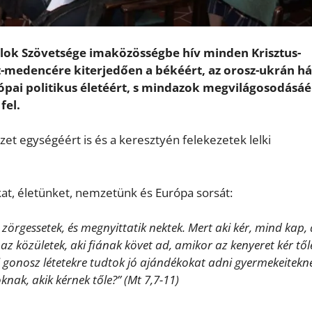
alok Szövetsége imaközösségbe hív minden Krisztus-
át-medencére kiterjedően a békéért, az orosz-ukrán h
pai politikus életéért, s mindazok megvilágosodásáé
fel.
 egységéért is és a keresztyén felekezetek lelki
at, életünket, nemzetünk és Európa sorsát:
k, zörgessetek, és megnyittatik nektek. Mert aki kér, mind kap, 
 az közületek, aki fiának követ ad, amikor az kenyeret kér től
ti gonosz létetekre tudtok jó ajándékokat adni gyermekeitekn
nak, akik kérnek tőle?” (Mt 7,7-11)