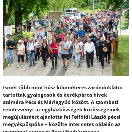
Ismét több mint húsz kilométeres zarándoklatot
tartottak gyalogosok és kerékpáros hívek
számára Pécs és Máriagyűd között. A szombati
rendezvényt az egyházközségek közösségeinek
megújulásáért ajánlotta fel Felföldi László pécsi
megyéspüspöke – közölte internetes oldalán az
eseményt szervező Pécsi Egyházmegye.