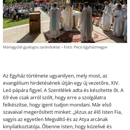
Máriagyűdi gyalogos zarándoklat – Fotó: Pécsi Egyházmegye
Az Egyház története ugyanilyen, mely most, az
evangélium hirdetésének útján egy új vezetőre, XIV.
Leó pápára figyel. A Szentlélek adta és készítette őt. A
69 éve csak arról szólt, hogy erre a szolgálatra
felkészítse, hogy igent tudjon mondani. Már első
szavaival megerősített minket: „Jézus az élő Isten Fia,
vagyis az egyetlen Megváltó és az Atya arcának
kinyilatkoztatója. Őbenne Isten, hogy közelivé és