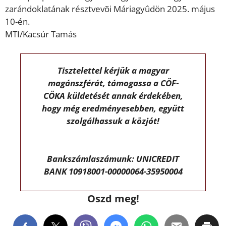
zarándoklatának résztvevõi Máriagyûdön 2025. május
10-én.
MTI/Kacsúr Tamás
Tisztelettel kérjük a magyar
magánszférát, támogassa a CÖF-
CÖKA küldetését annak érdekében,
hogy még eredményesebben, együtt
szolgálhassuk a közjót!
Bankszámlaszámunk: UNICREDIT
BANK 10918001-00000064-35950004
Oszd meg!