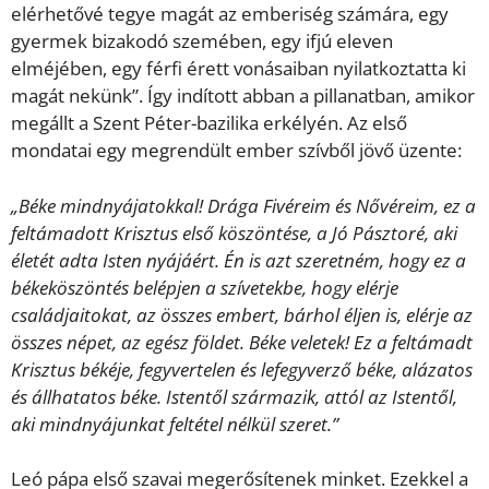
elérhetővé tegye magát az emberiség számára, egy
gyermek bizakodó szemében, egy ifjú eleven
elméjében, egy férfi érett vonásaiban nyilatkoztatta ki
magát nekünk”. Így indított abban a pillanatban, amikor
megállt a Szent Péter-bazilika erkélyén. Az első
mondatai egy megrendült ember szívből jövő üzente:
„Béke mindnyájatokkal! Drága Fivéreim és Nővéreim, ez a
feltámadott Krisztus első köszöntése, a Jó Pásztoré, aki
életét adta Isten nyájáért. Én is azt szeretném, hogy ez a
békeköszöntés belépjen a szívetekbe, hogy elérje
családjaitokat, az összes embert, bárhol éljen is, elérje az
összes népet, az egész földet. Béke veletek! Ez a feltámadt
Krisztus békéje, fegyvertelen és lefegyverző béke, alázatos
és állhatatos béke. Istentől származik, attól az Istentől,
aki mindnyájunkat feltétel nélkül szeret.”
Leó pápa első szavai megerősítenek minket. Ezekkel a