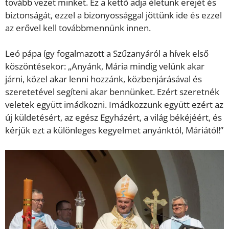
tovább vezet minket. Ez a kettő adja életünk erejét és
biztonságát, ezzel a bizonyossággal jöttünk ide és ezzel
az erővel kell továbbmennünk innen.
Leó pápa így fogalmazott a Szűzanyáról a hívek első
köszöntésekor: „Anyánk, Mária mindig velünk akar
járni, közel akar lenni hozzánk, közbenjárásával és
szeretetével segíteni akar bennünket. Ezért szeretnék
veletek együtt imádkozni. Imádkozzunk együtt ezért az
új küldetésért, az egész Egyházért, a világ békéjéért, és
kérjük ezt a különleges kegyelmet anyánktól, Máriától!”