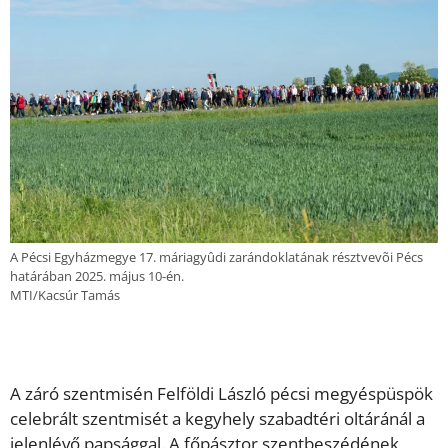
A Pécsi Egyházmegye 17. máriagyûdi zarándoklatának résztvevõi Pécs
határában 2025. május 10-én.
MTI/Kacsúr Tamás
A záró szentmisén Felföldi László pécsi megyéspüspök
celebrált szentmisét a kegyhely szabadtéri oltáránál a
jelenlévő papsággal. A főpásztor szentbeszédének