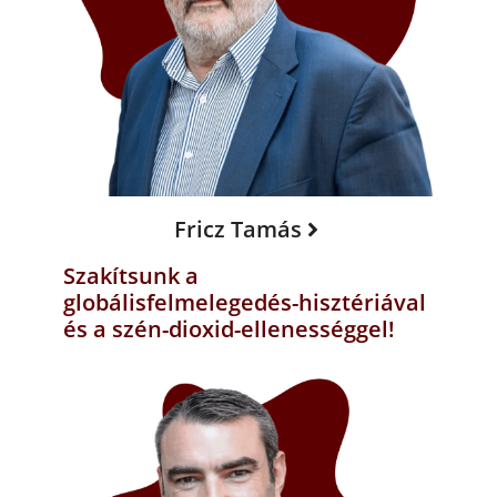
Fricz Tamás
Szakítsunk a
globálisfelmelegedés-hisztériával
és a szén-dioxid-ellenességgel!