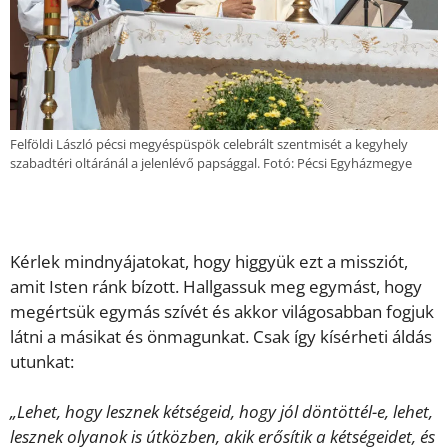
Felföldi László pécsi megyéspüspök celebrált szentmisét a kegyhely
szabadtéri oltáránál a jelenlévő papsággal. Fotó: Pécsi Egyházmegye
Kérlek mindnyájatokat, hogy higgyük ezt a missziót,
amit Isten ránk bízott. Hallgassuk meg egymást, hogy
megértsük egymás szívét és akkor világosabban fogjuk
látni a másikat és önmagunkat. Csak így kísérheti áldás
utunkat:
„Lehet, hogy lesznek kétségeid, hogy jól döntöttél-e, lehet,
lesznek olyanok is útközben, akik erősítik a kétségeidet, és