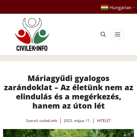
Kilépés
Hungarian
▼
a
tartalomba
Menü
Máriagyűdi gyalogos
zarándoklat – Az életünk nem az
elindulás és a megérkezés,
hanem az úton lét
Szerző:
civilek.info
2025. május 11.
HITÉLET