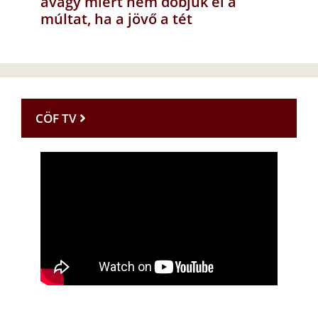
avagy miért nem dobjuk el a
múltat, ha a jövő a tét
CÖF TV