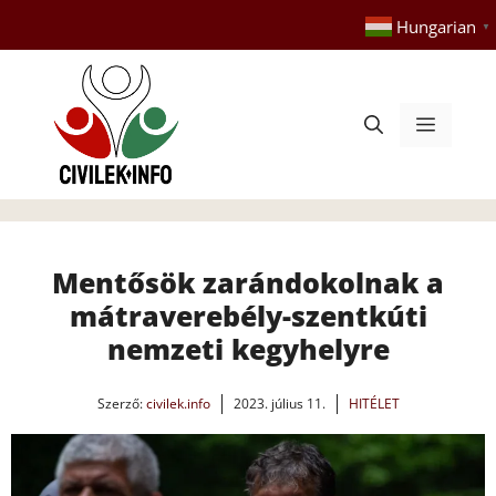
Kilépés
Hungarian
▼
a
tartalomba
Menü
Mentősök zarándokolnak a
mátraverebély-szentkúti
nemzeti kegyhelyre
Szerző:
civilek.info
2023. július 11.
HITÉLET