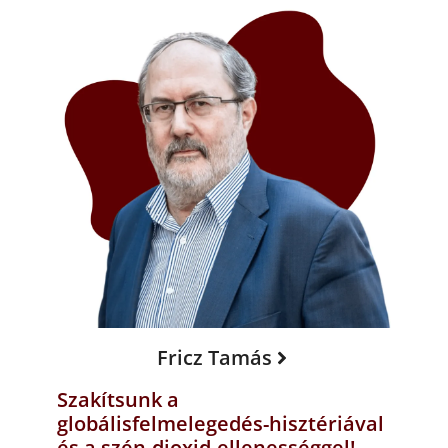
Fricz Tamás
Szakítsunk a
globálisfelmelegedés-hisztériával
és a szén-dioxid-ellenességgel!