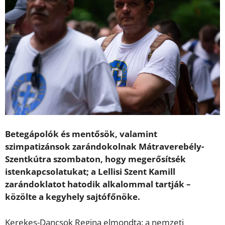
Betegápolók és mentősök, valamint
szimpatizánsok zarándokolnak Mátraverebély-
Szentkútra szombaton, hogy megerősítsék
istenkapcsolatukat; a Lellisi Szent Kamill
zarándoklatot hatodik alkalommal tartják –
közölte a kegyhely sajtófőnöke.
Kerekes-Dancsok Regina elmondta: a nemzeti