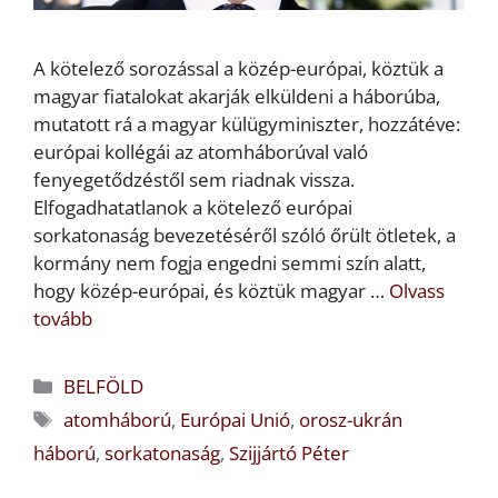
A kötelező sorozással a közép-európai, köztük a
magyar fiatalokat akarják elküldeni a háborúba,
mutatott rá a magyar külügyminiszter, hozzátéve:
európai kollégái az atomháborúval való
fenyegetődzéstől sem riadnak vissza.
Elfogadhatatlanok a kötelező európai
sorkatonaság bevezetéséről szóló őrült ötletek, a
kormány nem fogja engedni semmi szín alatt,
hogy közép-európai, és köztük magyar …
Olvass
tovább
Kategória
BELFÖLD
Címkék
atomháború
,
Európai Unió
,
orosz-ukrán
háború
,
sorkatonaság
,
Szijjártó Péter