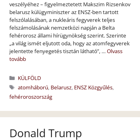
veszélyéhez – figyelmeztetett Makszim Rizsenkov
belarusz külügyminiszter az ENSZ-ben tartott
felszólalásában, a nukleáris fegyverek teljes
felszámolásának nemzetközi napján a Belta
fehérorosz állami hírügynökség szerint. Szerinte
„a világ ismét eljutott oda, hogy az atomfegyverek
jelentette fenyegetés tisztán látható”, …
Olvass
tovább
Kategória
KÜLFÖLD
Címkék
atomháború
,
Belarusz
,
ENSZ Közgyűlés
,
fehéroroszország
Donald Trump