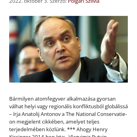
2022. október 3.
Szerző:
Polgári Szilvia
Bármilyen atomfegyver alkalmazása gyorsan
válhat helyi vagy regionális konfliktusból globálissá
– írja Anatolij Antonov a The National Conservatie-
on megjelent cikkében, amelyet teljes
terjedelmében közlünk. *** Ahogy Henry
Kissinger 2014-ben írta: „Vlagyimir Putyin