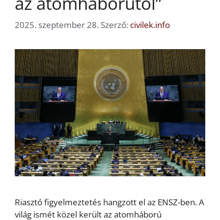
az atomháborútól”
2025. szeptember 28.
Szerző:
civilek.info
Riasztó figyelmeztetés hangzott el az ENSZ-ben. A
világ ismét közel került az atomháború