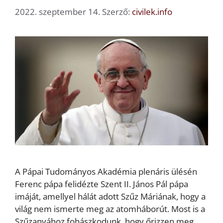
2022. szeptember 14.
Szerző:
civilek.info
A Pápai Tudományos Akadémia plenáris ülésén
Ferenc pápa felidézte Szent II. János Pál pápa
imáját, amellyel hálát adott Szűz Máriának, hogy a
világ nem ismerte meg az atomháborút. Most is a
Szűzanyához fohászkodunk, hogy őrizzen meg