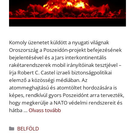
Komoly üzenetet küldött a nyugati világnak
Oroszország a Poszeidón-projekt befejezésének
bejelentésével és a Jars interkontinentális
rakétarendszerek mobil irányítóinak tesztjével –
írja Robert C. Castel izraeli biztonságpolitikai
elemző a közösségi médiában. Az
atommeghajtású és atomtöltet hordozására is
képes, rendkívül gyors Poszeidónt arra tervezték,
hogy megkerülje a NATO védelmi rendszereit és
hátba …
Olvass tovább
Kategória
BELFÖLD