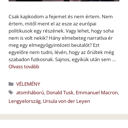
Csak kapkodom a fejemet és nem értem. Nem
értem, mitől ment el az esze az európai
politikusok egy részének. Vagy lehet, hogy soha
nem is volt nekik? Hány elmebeteg narratíva ér
meg egy elmegyógyintézeti beutalót? Ezt
egyelőre nem tudni, lévén, hogy az őrültek még
szabadon futkosnak. Sajnos, egyikük után sem …
Olvass tovább
Kategória
VÉLEMÉNY
Címkék
atomháború
,
Donald Tusk
,
Emmanuel Macron
,
Lengyelország
,
Ursula von der Leyen