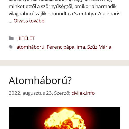
minket ettől a szörnyűségtől, amikor a harmadik
világháború zajlik – mondta a Szentatya. A plenáris
…
Olvass tovább
Kategória
HITÉLET
Címkék
atomháború
,
Ferenc pápa
,
ima
,
Szűz Mária
Atomháború?
2022. augusztus 23.
Szerző:
civilek.info