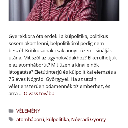
Gyerekkora óta érdekli a külpolitika, politikus
sosem akart lenni, belpolitikáról pedig nem
beszél. Kritikusainak csak annyit üzen: csinálják
utána. Mit szól az ügynökvádakhoz? Elkerülhetjük-
e az atomháborút? Mit üzen a kínai elnök
látogatása? Életútinterjú és külpolitikai elemzés a
75 éves Nógrádi Györggyel. Ha az utcán
véletlenszerűen odamennék tíz emberhez, és
arra …
Olvass tovább
Kategória
VÉLEMÉNY
Címkék
atomháború
,
külpolitika
,
Nógrádi György