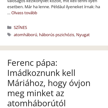
valóságos kézikönyvet közölt, mit kell tenni ilyen
esetben. Már ha lenne. Például ilyeneket írnak: ha
…
Olvass tovább
Kategória
SZÍNES
Címkék
atomháború
,
háborús pszichózis
,
Nyugat
Ferenc pápa:
Imádkoznunk kell
Máriához, hogy óvjon
meg minket az
atomháborútól