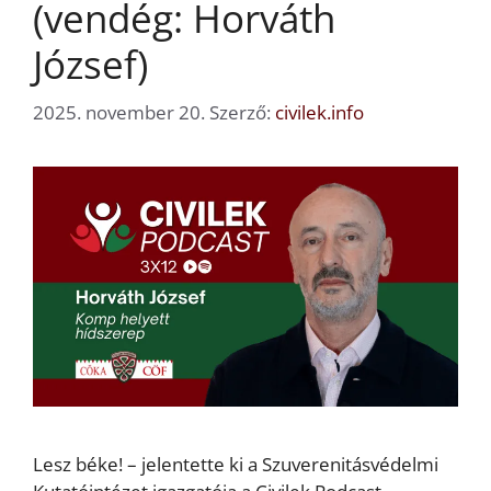
(vendég: Horváth
József)
2025. november 20.
Szerző:
civilek.info
Lesz béke! – jelentette ki a Szuverenitásvédelmi