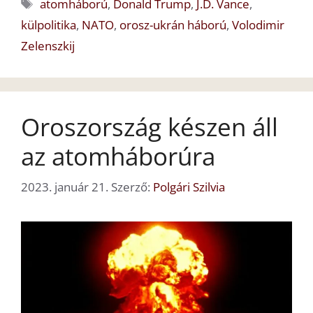
Címkék
atomháború
,
Donald Trump
,
J.D. Vance
,
külpolitika
,
NATO
,
orosz-ukrán háború
,
Volodimir
Zelenszkij
Oroszország készen áll
az atomháborúra
2023. január 21.
Szerző:
Polgári Szilvia