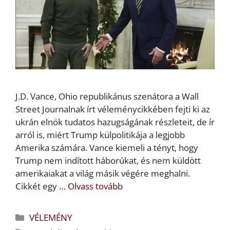
J.D. Vance, Ohio republikánus szenátora a Wall
Street Journalnak írt véleménycikkében fejti ki az
ukrán elnök tudatos hazugságának részleteit, de ír
arról is, miért Trump külpolitikája a legjobb
Amerika számára. Vance kiemeli a tényt, hogy
Trump nem indított háborúkat, és nem küldött
amerikaiakat a világ másik végére meghalni.
Cikkét egy …
Olvass tovább
Kategória
VÉLEMÉNY