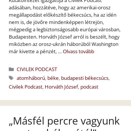
Kutatóintézet igazgatója a Civilek Podcast
adásában, hozzátéve, hogy az amerikai-orosz
megállapodást előkészítő békecsúcs, ha az idén
nem is, de jövőre mindenképpen létrejön,
mégpedig a legbiztonságosabb európai városban,
Budapesten. Horváth József arról is beszélt, hogy
miközben az orosz-ukrán háborúból Washington
már kivette a pénzét, …
Olvass tovább
Kategória
CIVILEK PODCAST
Címkék
atomháború
,
béke
,
budapesti békecsúcs
,
Civilek Podcast
,
Horváth József
,
podcast
„Másfél percre vagyunk