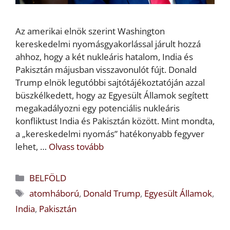
Az amerikai elnök szerint Washington
kereskedelmi nyomásgyakorlással járult hozzá
ahhoz, hogy a két nukleáris hatalom, India és
Pakisztán májusban visszavonulót fújt. Donald
Trump elnök legutóbbi sajtótájékoztatóján azzal
büszkélkedett, hogy az Egyesült Államok segített
megakadályozni egy potenciális nukleáris
konfliktust India és Pakisztán között. Mint mondta,
a „kereskedelmi nyomás” hatékonyabb fegyver
lehet, …
Olvass tovább
Kategória
BELFÖLD
Címkék
atomháború
,
Donald Trump
,
Egyesült Államok
,
India
,
Pakisztán