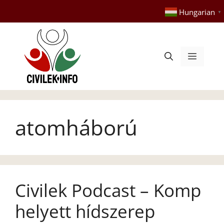
Kilépés
Hungarian
▼
a
tartalomba
Menü
atomháború
Civilek Podcast – Komp
helyett hídszerep