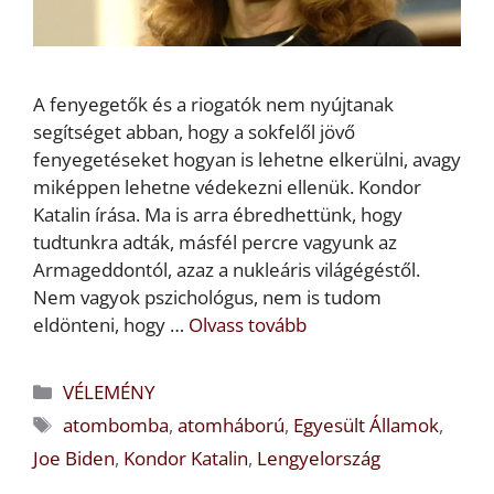
A fenyegetők és a riogatók nem nyújtanak
segítséget abban, hogy a sokfelől jövő
fenyegetéseket hogyan is lehetne elkerülni, avagy
miképpen lehetne védekezni ellenük. Kondor
Katalin írása. Ma is arra ébredhettünk, hogy
tudtunkra adták, másfél percre vagyunk az
Armageddontól, azaz a nukleáris világégéstől.
Nem vagyok pszichológus, nem is tudom
eldönteni, hogy …
Olvass tovább
Kategória
VÉLEMÉNY
Címkék
atombomba
,
atomháború
,
Egyesült Államok
,
Joe Biden
,
Kondor Katalin
,
Lengyelország