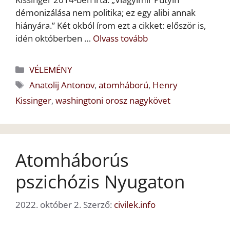
démonizálása nem politika; ez egy alibi annak
hiányára.” Két okból írom ezt a cikket: először is,
idén októberben …
Olvass tovább
Kategória
VÉLEMÉNY
Címkék
Anatolij Antonov
,
atomháború
,
Henry
Kissinger
,
washingtoni orosz nagykövet
Atomháborús
pszichózis Nyugaton
2022. október 2.
Szerző:
civilek.info