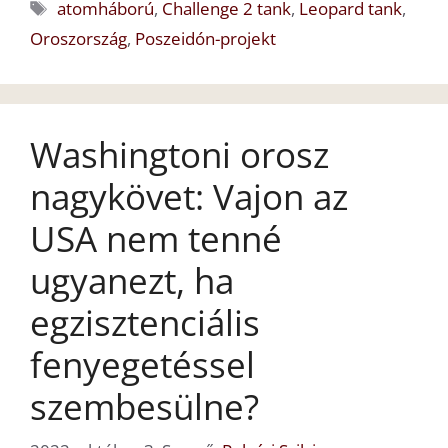
Címkék
atomháború
,
Challenge 2 tank
,
Leopard tank
,
Oroszország
,
Poszeidón-projekt
Washingtoni orosz
nagykövet: Vajon az
USA nem tenné
ugyanezt, ha
egzisztenciális
fenyegetéssel
szembesülne?