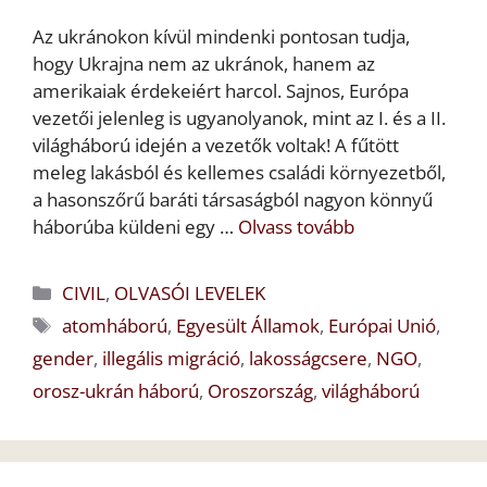
Az ukránokon kívül mindenki pontosan tudja,
hogy Ukrajna nem az ukránok, hanem az
amerikaiak érdekeiért harcol. Sajnos, Európa
vezetői jelenleg is ugyanolyanok, mint az I. és a II.
világháború idején a vezetők voltak! A fűtött
meleg lakásból és kellemes családi környezetből,
a hasonszőrű baráti társaságból nagyon könnyű
háborúba küldeni egy …
Olvass tovább
Kategória
CIVIL
,
OLVASÓI LEVELEK
Címkék
atomháború
,
Egyesült Államok
,
Európai Unió
,
gender
,
illegális migráció
,
lakosságcsere
,
NGO
,
orosz-ukrán háború
,
Oroszország
,
világháború