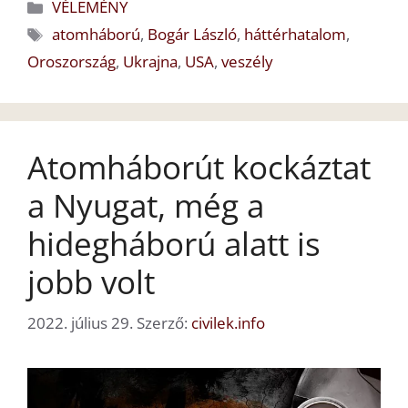
Kategória
VÉLEMÉNY
Címkék
atomháború
,
Bogár László
,
háttérhatalom
,
Oroszország
,
Ukrajna
,
USA
,
veszély
Atomháborút kockáztat
a Nyugat, még a
hidegháború alatt is
jobb volt
2022. július 29.
Szerző:
civilek.info