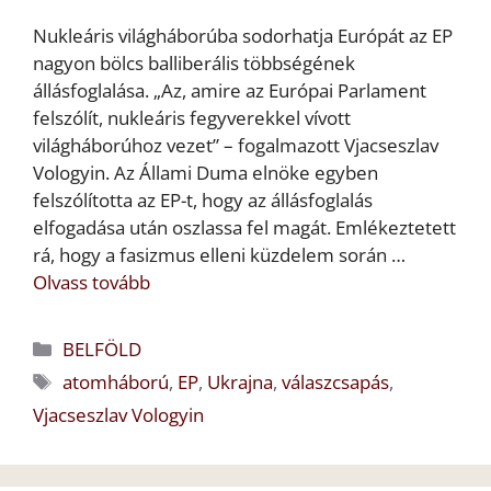
Nukleáris világháborúba sodorhatja Európát az EP
nagyon bölcs balliberális többségének
állásfoglalása. „Az, amire az Európai Parlament
felszólít, nukleáris fegyverekkel vívott
világháborúhoz vezet” – fogalmazott Vjacseszlav
Vologyin. Az Állami Duma elnöke egyben
felszólította az EP-t, hogy az állásfoglalás
elfogadása után oszlassa fel magát. Emlékeztetett
rá, hogy a fasizmus elleni küzdelem során …
Olvass tovább
Kategória
BELFÖLD
Címkék
atomháború
,
EP
,
Ukrajna
,
válaszcsapás
,
Vjacseszlav Vologyin