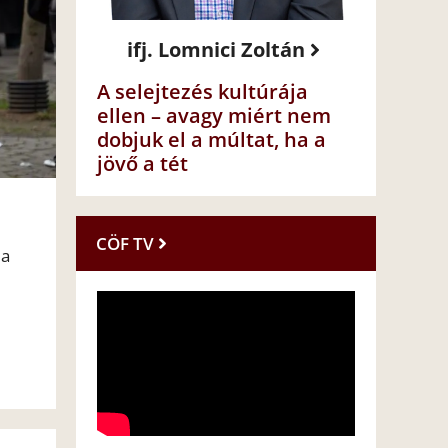
ifj. Lomnici Zoltán
A selejtezés kultúrája
ellen – avagy miért nem
dobjuk el a múltat, ha a
jövő a tét
CÖF TV
 a