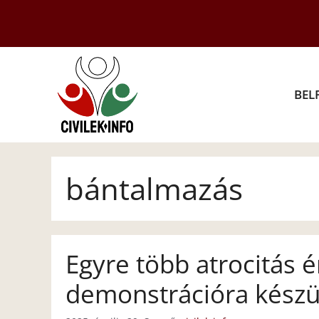
Kilépés
a
tartalomba
BEL
bántalmazás
Egyre több atrocitás é
demonstrációra készü