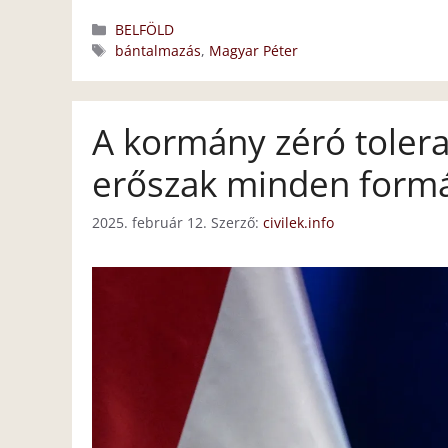
Kategória
BELFÖLD
Címkék
bántalmazás
,
Magyar Péter
A kormány zéró toleran
erőszak minden form
2025. február 12.
Szerző:
civilek.info