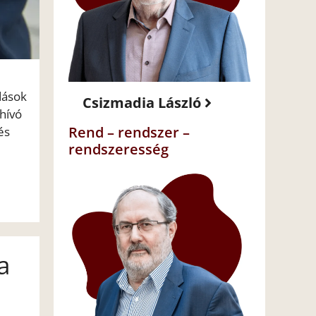
dások
Csizmadia László
hívó
Rend – rendszer –
és
rendszeresség
a