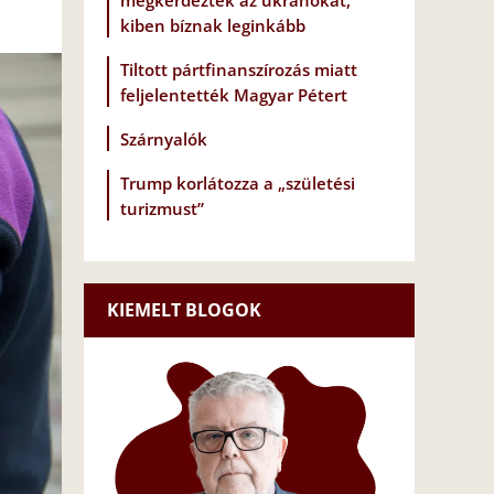
megkérdezték az ukránokat,
kiben bíznak leginkább
Tiltott pártfinanszírozás miatt
feljelentették Magyar Pétert
Szárnyalók
Trump korlátozza a „születési
turizmust”
KIEMELT BLOGOK