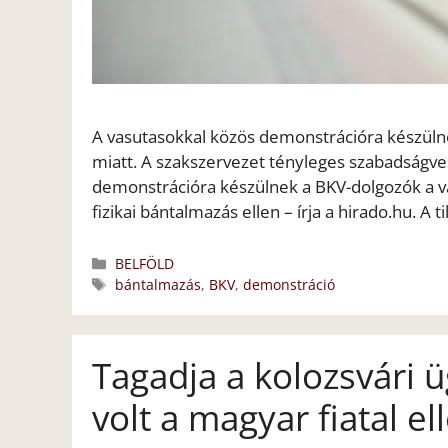
A vasutasokkal közös demonstrációra készüln
miatt. A szakszervezet tényleges szabadságve
demonstrációra készülnek a BKV-dolgozók a va
fizikai bántalmazás ellen – írja a hirado.hu. A 
Kategória
BELFÖLD
Címkék
bántalmazás
,
BKV
,
demonstráció
Tagadja a kolozsvári ü
volt a magyar fiatal e