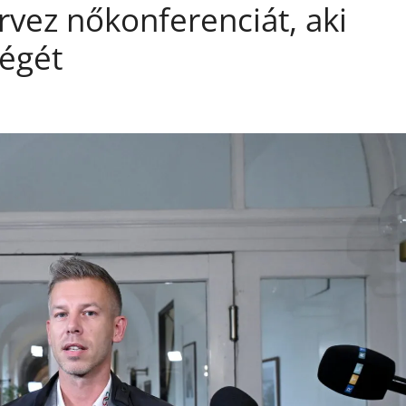
rvez nőkonferenciát, aki
ségét