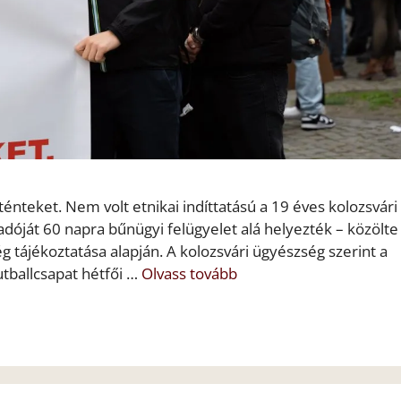
ténteket. Nem volt etnikai indíttatású a 19 éves kolozsvári
dóját 60 napra bűnügyi felügyelet alá helyezték – közölte
 tájékoztatása alapján. A kolozsvári ügyészség szerint a
utballcsapat hétfői …
Olvass tovább