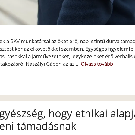
ek a BKV munkatársai az őket érő, napi szintű durva táma
sztést kér az elkövetőkkel szemben. Egységes figyelemfel
sutasokkal a járművezetőket, jegykezelőket érő verbális 
tiltakozásról Naszályi Gábor, az az …
Olvass tovább
gyészség, hogy etnikai alapj
lleni támadásnak