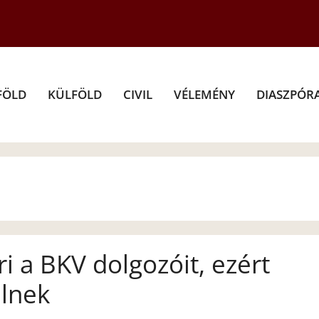
FÖLD
KÜLFÖLD
CIVIL
VÉLEMÉNY
DIASZPÓR
ri a BKV dolgozóit, ezért
lnek