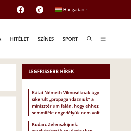
Hungarian
▼
A
HITÉLET
SZÍNES
SPORT
LEGFRISSEBB HÍREK
Kátai-Németh Vilmoséknak úgy
sikerült „propagandázniuk” a
minisztérium falán, hogy ehhez
semmiféle engedélyük nem volt
Kudarc Zelenszkijnek: