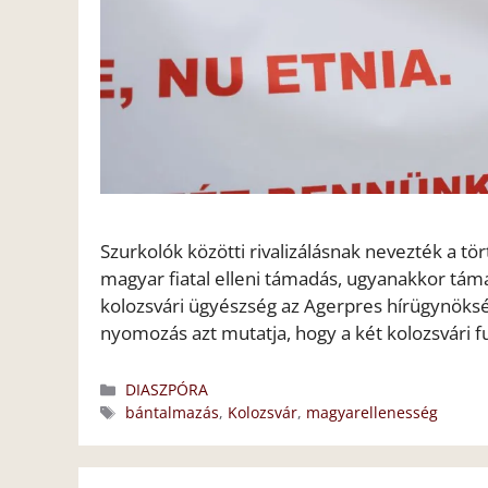
Szurkolók közötti rivalizálásnak nevezték a tör
magyar fiatal elleni támadás, ugyanakkor táma
kolozsvári ügyészség az Agerpres hírügynökség
nyomozás azt mutatja, hogy a két kolozsvári f
Kategória
DIASZPÓRA
Címkék
bántalmazás
,
Kolozsvár
,
magyarellenesség