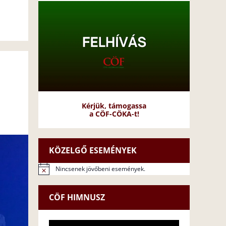
Kérjük, támogassa
a CÖF-CÖKA-t!
KÖZELGŐ ESEMÉNYEK
Nincsenek jövőbeni események.
N
o
t
CÖF HIMNUSZ
i
c
e