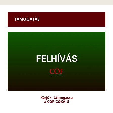
TÁMOGATÁS
Kérjük, támogassa
a CÖF-CÖKA-t!