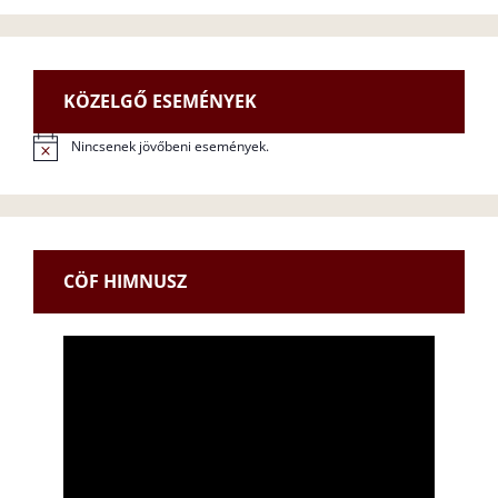
KÖZELGŐ ESEMÉNYEK
Nincsenek jövőbeni események.
N
o
t
i
c
e
CÖF HIMNUSZ