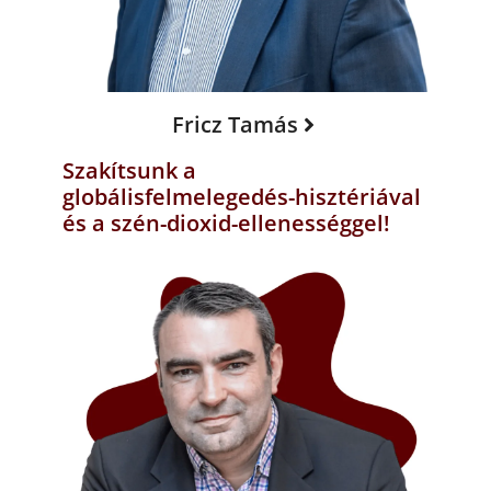
Fricz Tamás
Szakítsunk a
globálisfelmelegedés-hisztériával
és a szén-dioxid-ellenességgel!