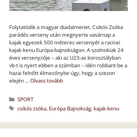
Folytatódik a magyar diadalmenet. Csikós Zsóka
parádés verseny után megnyerte vasárnap a
kajak egyesek 500 méteres versenyét a racicei
kajak-kenu Európa-bajnokságon. A szolnokiak 24
éves versenyzője – aki az U23-as korosztályban
vb-t is nyert ebben a számban – idén robbant be a
hazai felnőtt élmezőnybe úgy, hogy a szezon
elején …
Olvass tovább
Kategória
SPORT
Címkék
csikós zsóka
,
Európa Bajnokság
,
kajak-kenu