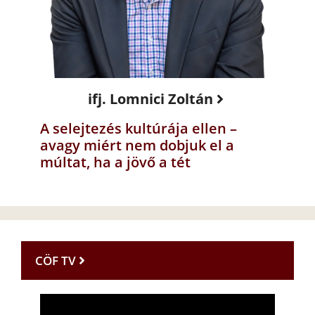
ifj. Lomnici Zoltán
A selejtezés kultúrája ellen –
avagy miért nem dobjuk el a
múltat, ha a jövő a tét
CÖF TV