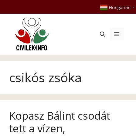
Kilépés
Hungarian
▼
a
tartalomba
Menü
csikós zsóka
Kopasz Bálint csodát
tett a vízen,