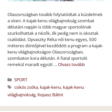
Olaszországban tovább folytatódtak a küzdelmek
a vízen. A kajak-kenu világbajnokság szombat
délutáni napján is több magyar sportolónak
szurkolhattak a nézők, ők pedig nem is okoztak
csalódást. Opvaszky Réka női kenu egyes, 500
méteres döntőjével kezdődött a program a kajak-
kenu világbajnokságon Olaszországban,
szombaton kora délután. A fiatal sportoló
remekül maradt együtt …
Olvass tovább
Kategória
SPORT
Címkék
csikós zsóka
,
kajak-kenu
,
kajak-kenu
világbajnokság
,
Kopasz Bálint