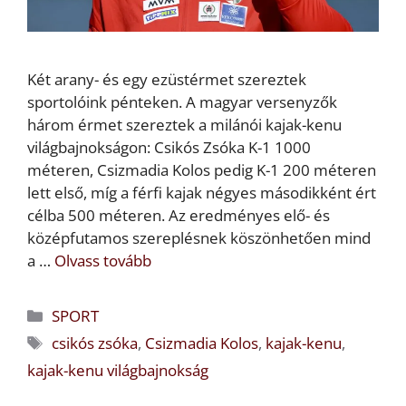
Két arany- és egy ezüstérmet szereztek
sportolóink pénteken. A magyar versenyzők
három érmet szereztek a milánói kajak-kenu
világbajnokságon: Csikós Zsóka K-1 1000
méteren, Csizmadia Kolos pedig K-1 200 méteren
lett első, míg a férfi kajak négyes másodikként ért
célba 500 méteren. Az eredményes elő- és
középfutamos szereplésnek köszönhetően mind
a …
Olvass tovább
Kategória
SPORT
Címkék
csikós zsóka
,
Csizmadia Kolos
,
kajak-kenu
,
kajak-kenu világbajnokság