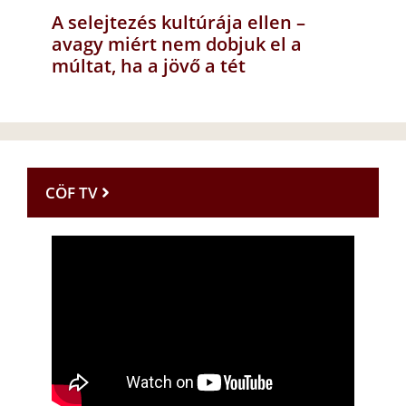
A selejtezés kultúrája ellen –
avagy miért nem dobjuk el a
múltat, ha a jövő a tét
CÖF TV