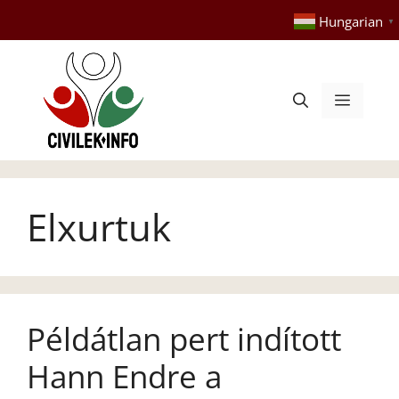
Kilépés
Hungarian
▼
a
tartalomba
Menü
Elxurtuk
Példátlan pert indított
Hann Endre a