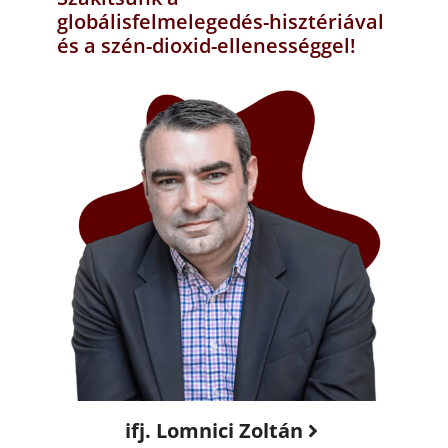
globálisfelmelegedés-hisztériával
és a szén-dioxid-ellenességgel!
ifj. Lomnici Zoltán