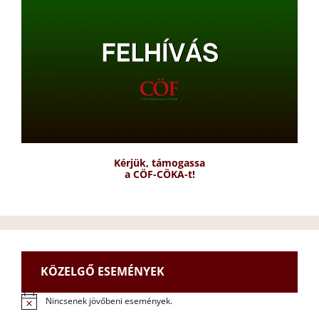
Kérjük, támogassa
a CÖF-CÖKA-t!
KÖZELGŐ ESEMÉNYEK
Nincsenek jövőbeni események.
N
o