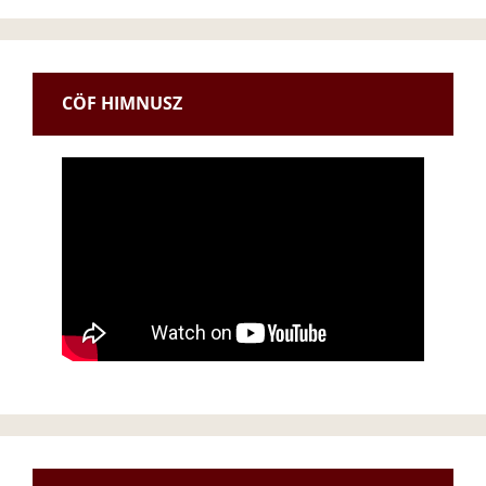
t
i
c
e
CÖF HIMNUSZ