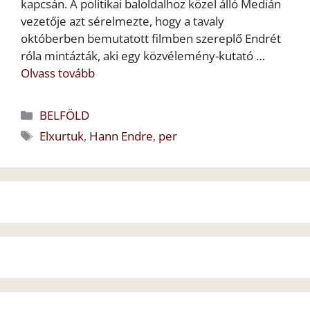
kapcsán. A politikai baloldalhoz közel álló Medián
vezetője azt sérelmezte, hogy a tavaly
októberben bemutatott filmben szereplő Endrét
róla mintázták, aki egy közvélemény-kutató …
Olvass tovább
Kategória
BELFÖLD
Címkék
Elxurtuk
,
Hann Endre
,
per