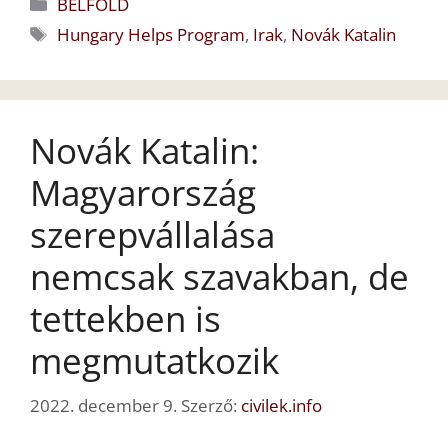
Kategória
BELFÖLD
Címkék
Hungary Helps Program
,
Irak
,
Novák Katalin
Novák Katalin:
Magyarország
szerepvállalása
nemcsak szavakban, de
tettekben is
megmutatkozik
2022. december 9.
Szerző:
civilek.info