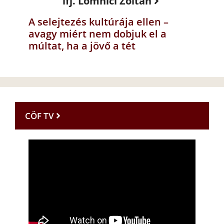
ifj. Lomnici Zoltán
A selejtezés kultúrája ellen –
avagy miért nem dobjuk el a
múltat, ha a jövő a tét
CÖF TV