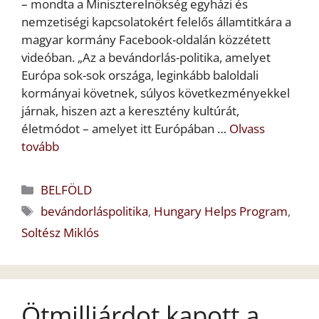
– mondta a Miniszterelnökség egyházi és
nemzetiségi kapcsolatokért felelős államtitkára a
magyar kormány Facebook-oldalán közzétett
videóban. „Az a bevándorlás-politika, amelyet
Európa sok-sok országa, leginkább baloldali
kormányai követnek, súlyos következményekkel
járnak, hiszen azt a keresztény kultúrát,
életmódot – amelyet itt Európában …
Olvass
tovább
Kategória
BELFÖLD
Címkék
bevándorláspolitika
,
Hungary Helps Program
,
Soltész Miklós
Ötmilliárdot kapott a