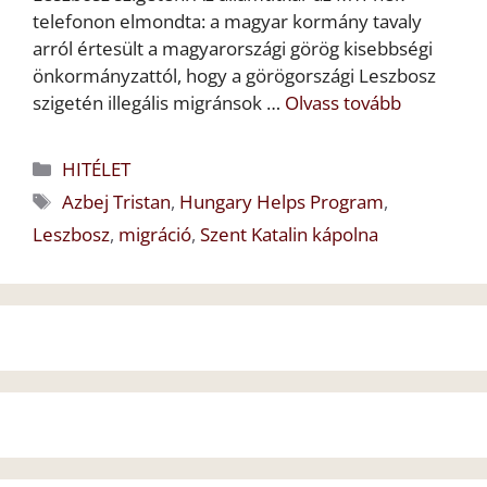
telefonon elmondta: a magyar kormány tavaly
arról értesült a magyarországi görög kisebbségi
önkormányzattól, hogy a görögországi Leszbosz
szigetén illegális migránsok …
Olvass tovább
Kategória
HITÉLET
Címkék
Azbej Tristan
,
Hungary Helps Program
,
Leszbosz
,
migráció
,
Szent Katalin kápolna