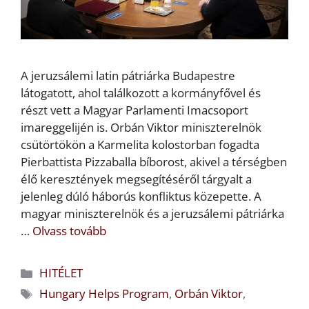
A jeruzsálemi latin pátriárka Budapestre
látogatott, ahol találkozott a kormányfővel és
részt vett a Magyar Parlamenti Imacsoport
imareggelijén is. Orbán Viktor miniszterelnök
csütörtökön a Karmelita kolostorban fogadta
Pierbattista Pizzaballa bíborost, akivel a térségben
élő keresztények megsegítéséről tárgyalt a
jelenleg dúló háborús konfliktus közepette. A
magyar miniszterelnök és a jeruzsálemi pátriárka
…
Olvass tovább
Kategória
HITÉLET
Címkék
Hungary Helps Program
,
Orbán Viktor
,