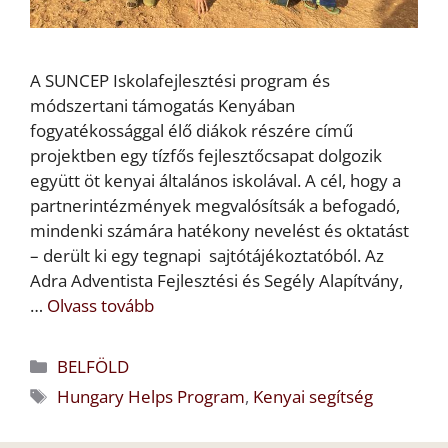
A SUNCEP Iskolafejlesztési program és
módszertani támogatás Kenyában
fogyatékossággal élő diákok részére című
projektben egy tízfős fejlesztőcsapat dolgozik
együtt öt kenyai általános iskolával. A cél, hogy a
partnerintézmények megvalósítsák a befogadó,
mindenki számára hatékony nevelést és oktatást
– derült ki egy tegnapi sajtótájékoztatóból. Az
Adra Adventista Fejlesztési és Segély Alapítvány,
…
Olvass tovább
Kategória
BELFÖLD
Címkék
Hungary Helps Program
,
Kenyai segítség