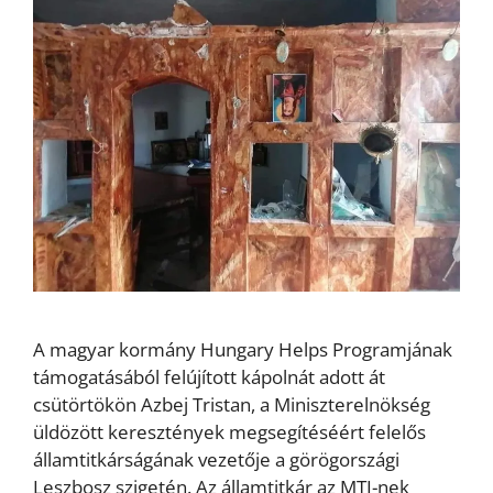
A magyar kormány Hungary Helps Programjának
támogatásából felújított kápolnát adott át
csütörtökön Azbej Tristan, a Miniszterelnökség
üldözött keresztények megsegítéséért felelős
államtitkárságának vezetője a görögországi
Leszbosz szigetén. Az államtitkár az MTI-nek