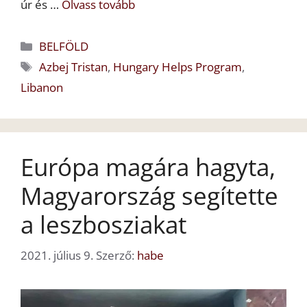
úr és …
Olvass tovább
Kategória
BELFÖLD
Címkék
Azbej Tristan
,
Hungary Helps Program
,
Libanon
Európa magára hagyta,
Magyarország segítette
a leszbosziakat
2021. július 9.
Szerző:
habe