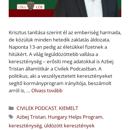
Krisztus tanítása szerint él az emberiség harmada,
de közülük minden hetedik zaklatás áldozata.
Naponta 13-an pedig az életükkel fizetnek a
hitükért. A világ legüldözöttebb vallása a
kereszténység – erősíti meg adatokkal is Azbej
Tristan államtitkár a Civilek Podcastban. A
politikus, aki a veszélyeztetett keresztényeket
segítő kormányprogram irányítója, beszámolt
arról is, …
Olvass tovább
Kategória
CIVILEK PODCAST
,
KIEMELT
Címkék
Azbej Tristan
,
Hungary Helps Program
,
kereszténység
,
üldözött keresztények