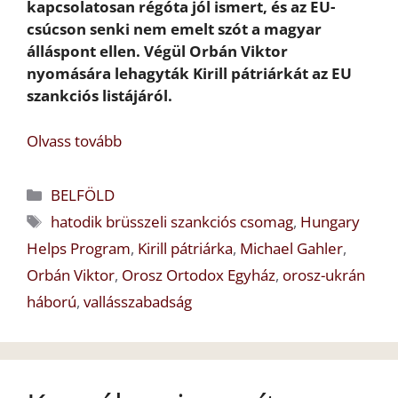
kapcsolatosan régóta jól ismert, és az EU-
csúcson senki nem emelt szót a magyar
álláspont ellen. Végül Orbán Viktor
nyomására lehagyták Kirill pátriárkát az EU
szankciós listájáról.
Olvass tovább
Kategória
BELFÖLD
Címkék
hatodik brüsszeli szankciós csomag
,
Hungary
Helps Program
,
Kirill pátriárka
,
Michael Gahler
,
Orbán Viktor
,
Orosz Ortodox Egyház
,
orosz-ukrán
háború
,
vallásszabadság