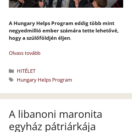
A Hungary Helps Program eddig több mint
negyedmillió ember számára tette lehetővé,
hogy a szülőföldjén éljen
.
Olvass tovább
Kategória
HITÉLET
Címkék
Hungary Helps Program
A libanoni maronita
egyház pátriárkája