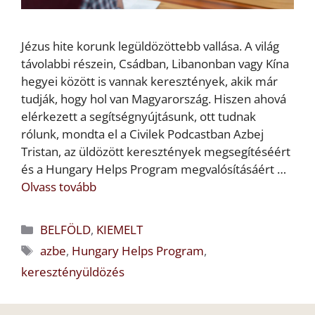
Jézus hite korunk legüldözöttebb vallása. A világ
távolabbi részein, Csádban, Libanonban vagy Kína
hegyei között is vannak keresztények, akik már
tudják, hogy hol van Magyarország. Hiszen ahová
elérkezett a segítségnyújtásunk, ott tudnak
rólunk, mondta el a Civilek Podcastban Azbej
Tristan, az üldözött keresztények megsegítéséért
és a Hungary Helps Program megvalósításáért …
Olvass tovább
Kategória
BELFÖLD
,
KIEMELT
Címkék
azbe
,
Hungary Helps Program
,
keresztényüldözés