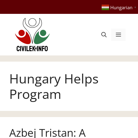
Kilépés
Hungarian
▼
a
tartalomba
Menü
Hungary Helps
Program
Azbej Tristan: A