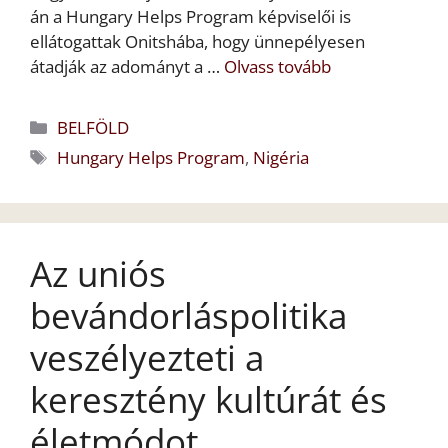
án a Hungary Helps Program képviselői is
ellátogattak Onitshába, hogy ünnepélyesen
átadják az adományt a …
Olvass tovább
Kategória
BELFÖLD
Címkék
Hungary Helps Program
,
Nigéria
Az uniós
bevándorláspolitika
veszélyezteti a
keresztény kultúrát és
életmódot