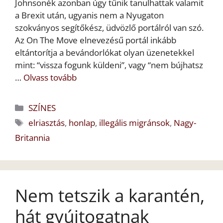
Johnsonék azonban úgy tűnik tanulhattak valamit
a Brexit után, ugyanis nem a Nyugaton
szokványos segítőkész, üdvözlő portálról van szó.
Az On The Move elnevezésű portál inkább
eltántorítja a bevándorlókat olyan üzenetekkel
mint: “vissza fogunk küldeni”, vagy “nem bújhatsz
…
Olvass tovább
Kategória
SZÍNES
Címkék
elriasztás
,
honlap
,
illegális migránsok
,
Nagy-
Britannia
Nem tetszik a karantén,
hát gyújtogatnak