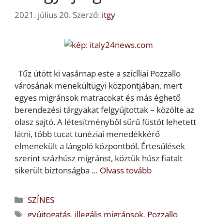
2021. július 20.
Szerző:
itgy
Tűz ütött ki vasárnap este a szicíliai Pozzallo
városának menekültügyi központjában, mert
egyes migránsok matracokat és más éghető
berendezési tárgyakat felgyújtottak – közölte az
olasz sajtó. A létesítményből sűrű füstöt lehetett
látni, több tucat tunéziai menedékkérő
elmenekült a lángoló központból. Értesülések
szerint százhúsz migránst, köztük húsz fiatalt
sikerült biztonságba …
Olvass tovább
Kategória
SZÍNES
Címkék
gyújtogatás
,
illegális migránsok
,
Pozzallo