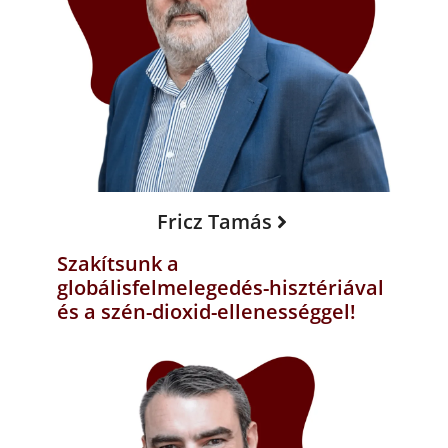
Fricz Tamás
Szakítsunk a
globálisfelmelegedés-hisztériával
és a szén-dioxid-ellenességgel!