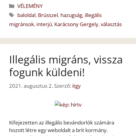
Kategória
VÉLEMÉNY
Címkék
baloldal
,
Brüsszel
,
hazugság
,
illegális
migránsok
,
interjú
,
Karácsony Gergely
,
választás
Illegális migráns, vissza
fogunk küldeni!
2021. augusztus 2.
Szerző:
itgy
Kifejezetten az illegális bevándorlók számára
hozott létre egy weboldalt a brit kormány.