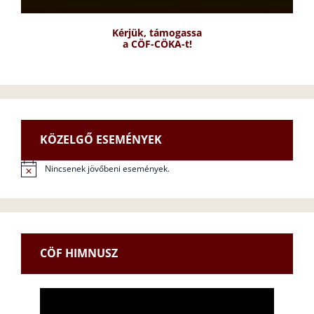
Kérjük, támogassa
a CÖF-CÖKA-t!
KÖZELGŐ ESEMÉNYEK
Nincsenek jövőbeni események.
N
o
t
i
c
e
CÖF HIMNUSZ