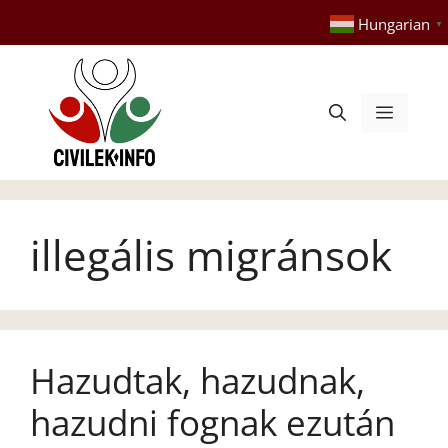
Kilépés
Hungarian
▼
a
tartalomba
Menü
illegális migránsok
Hazudtak, hazudnak,
hazudni fognak ezután