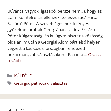
„Kíváncsi vagyok (igazából persze nem…), hogy az
EU mikor ítéli el az ellenzéki törés-zúzást” – írta
Szijjártó Péter. A szövetségeseink fölényes
győzelmet arattak Georgiában is – írta Szijjártó
Péter külgazdasági és külügyminiszter a közösségi
oldalán, miután a Georgiai Álom párt első helyen
végzett a kaukázusi országban rendezett
önkormányzati választásokon. „Patrióta …
Olvass
tovább
Kategória
KÜLFÖLD
Címkék
Georgia
,
patrióták
,
választás