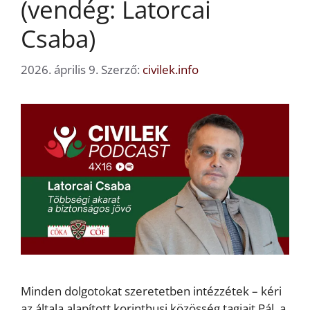
(vendég: Latorcai
Csaba)
2026. április 9.
Szerző:
civilek.info
Minden dolgotokat szeretetben intézzétek – kéri
az általa alapított korinthusi közösség tagjait Pál, a