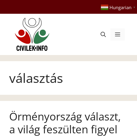
Kilépés
Hungarian
▼
a
tartalomba
Menü
választás
Örményország választ,
a világ feszülten figyel