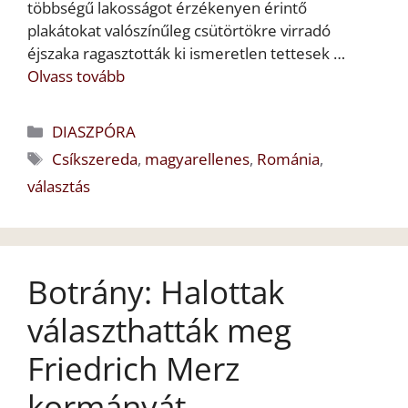
többségű lakosságot érzékenyen érintő
plakátokat valószínűleg csütörtökre virradó
éjszaka ragasztották ki ismeretlen tettesek …
Olvass tovább
Kategória
DIASZPÓRA
Címkék
Csíkszereda
,
magyarellenes
,
Románia
,
választás
Botrány: Halottak
választhatták meg
Friedrich Merz
kormányát