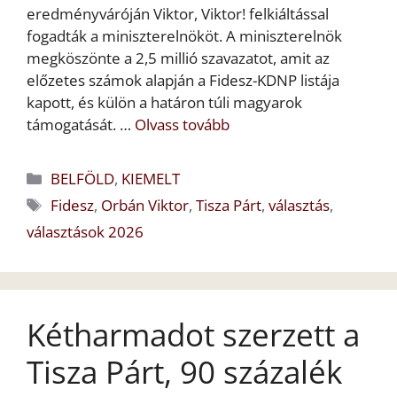
eredményváróján Viktor, Viktor! felkiáltással
fogadták a miniszterelnököt. A miniszterelnök
megköszönte a 2,5 millió szavazatot, amit az
előzetes számok alapján a Fidesz-KDNP listája
kapott, és külön a határon túli magyarok
támogatását. …
Olvass tovább
Kategória
BELFÖLD
,
KIEMELT
Címkék
Fidesz
,
Orbán Viktor
,
Tisza Párt
,
választás
,
választások 2026
Kétharmadot szerzett a
Tisza Párt, 90 százalék