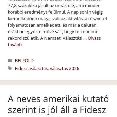
77,8 százaléka járult az urnák elé, ami minden
korábbi eredményt felülmúl. A nap során végig
kiemelkedően magas volt az aktivitás, a részvétel
folyamatosan emelkedett, és már a délutáni
órákban egyértelművé vált, hogy történelmi
rekord születik. A Nemzeti Választási …
Olvass
tovább
Kategória
BELFÖLD
Címkék
Fidesz
,
választás
,
választás 2026
A neves amerikai kutató
szerint is jól áll a Fidesz