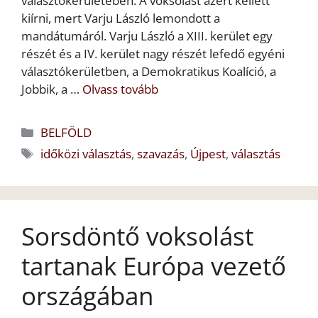
választókerületében. A voksolást azért kellett
kiírni, mert Varju László lemondott a
mandátumáról. Varju László a XIII. kerület egy
részét és a IV. kerület nagy részét lefedő egyéni
választókerületben, a Demokratikus Koalíció, a
Jobbik, a …
Olvass tovább
Kategória
BELFÖLD
Címkék
időközi választás
,
szavazás
,
Újpest
,
választás
Sorsdöntő voksolást
tartanak Európa vezető
országában