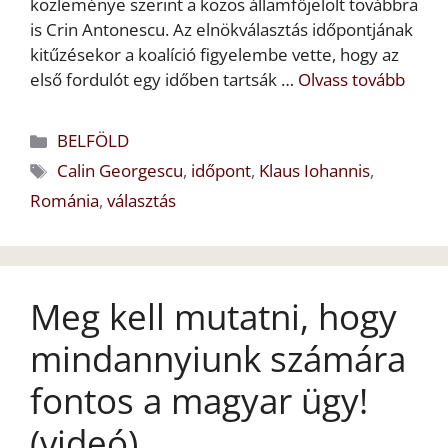
közleménye szerint a közös államfőjelölt továbbra
is Crin Antonescu. Az elnökválasztás időpontjának
kitűzésekor a koalíció figyelembe vette, hogy az
első fordulót egy időben tartsák …
Olvass tovább
Kategória
BELFÖLD
Címkék
Calin Georgescu
,
időpont
,
Klaus Iohannis
,
Románia
,
választás
Meg kell mutatni, hogy
mindannyiunk számára
fontos a magyar ügy!
(videó)