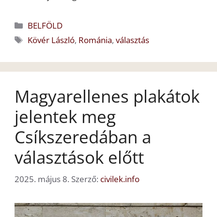
Kategória
BELFÖLD
Címkék
Kövér László
,
Románia
,
választás
Magyarellenes plakátok
jelentek meg
Csíkszeredában a
választások előtt
2025. május 8.
Szerző:
civilek.info