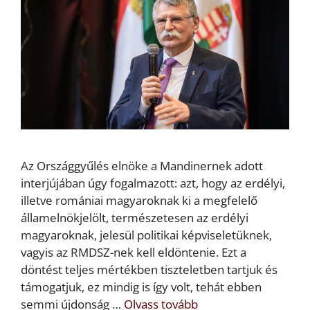
Az Országgyűlés elnöke a Mandinernek adott
interjújában úgy fogalmazott: azt, hogy az erdélyi,
illetve romániai magyaroknak ki a megfelelő
államelnökjelölt, természetesen az erdélyi
magyaroknak, jelesül politikai képviseletüknek,
vagyis az RMDSZ-nek kell eldöntenie. Ezt a
döntést teljes mértékben tiszteletben tartjuk és
támogatjuk, ez mindig is így volt, tehát ebben
semmi újdonság …
Olvass tovább