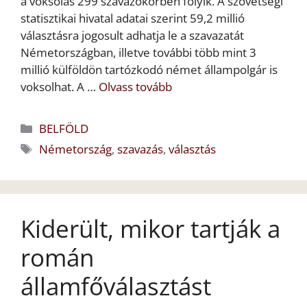
a voksolás 299 szavazókörben folyik. A szövetségi
statisztikai hivatal adatai szerint 59,2 millió
választásra jogosult adhatja le a szavazatát
Németországban, illetve további több mint 3
millió külföldön tartózkodó német állampolgár is
voksolhat. A …
Olvass tovább
Kategória
BELFÖLD
Címkék
Németország
,
szavazás
,
választás
Kiderült, mikor tartják a
román
államfőválasztást