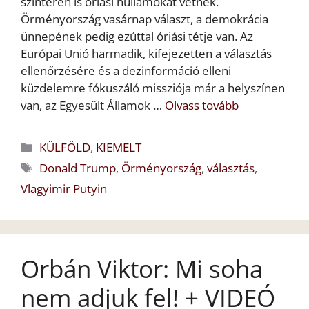
színtéren is óriási hullámokat vetnek.
Örményország vasárnap választ, a demokrácia
ünnepének pedig ezúttal óriási tétje van. Az
Európai Unió harmadik, kifejezetten a választás
ellenőrzésére és a dezinformáció elleni
küzdelemre fókuszáló missziója már a helyszínen
van, az Egyesült Államok …
Olvass tovább
Kategória
KÜLFÖLD
,
KIEMELT
Címkék
Donald Trump
,
Örményország
,
választás
,
Vlagyimir Putyin
Orbán Viktor: Mi soha
nem adjuk fel! + VIDEÓ