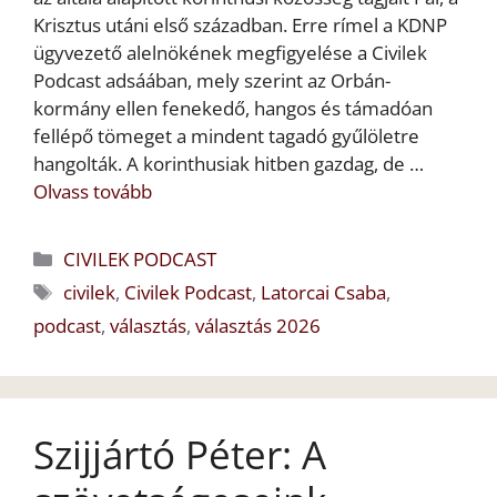
Krisztus utáni első században. Erre rímel a KDNP
ügyvezető alelnökének megfigyelése a Civilek
Podcast adsáában, mely szerint az Orbán-
kormány ellen fenekedő, hangos és támadóan
fellépő tömeget a mindent tagadó gyűlöletre
hangolták. A korinthusiak hitben gazdag, de …
Olvass tovább
Kategória
CIVILEK PODCAST
Címkék
civilek
,
Civilek Podcast
,
Latorcai Csaba
,
podcast
,
választás
,
választás 2026
Szijjártó Péter: A