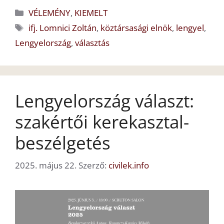
Kategória
VÉLEMÉNY
,
KIEMELT
Címkék
ifj. Lomnici Zoltán
,
köztársasági elnök
,
lengyel
,
Lengyelország
,
választás
Lengyelország választ:
szakértői kerekasztal-
beszélgetés
2025. május 22.
Szerző:
civilek.info