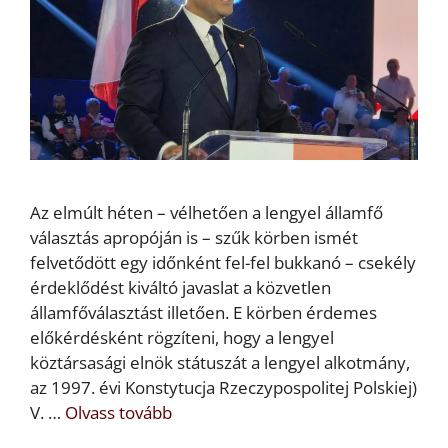
Az elmúlt héten – vélhetően a lengyel államfő
választás apropóján is – szűk körben ismét
felvetődött egy időnként fel-fel bukkanó – csekély
érdeklődést kiváltó javaslat a közvetlen
államfőválasztást illetően. E körben érdemes
előkérdésként rögzíteni, hogy a lengyel
köztársasági elnök státuszát a lengyel alkotmány,
az 1997. évi Konstytucja Rzeczypospolitej Polskiej)
V. …
Olvass tovább