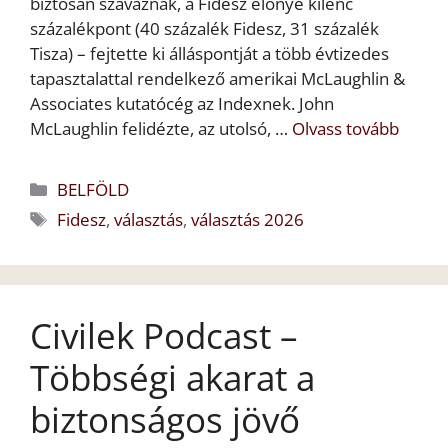
biztosan szavaznak, a Fidesz előnye kilenc
százalékpont (40 százalék Fidesz, 31 százalék
Tisza) – fejtette ki álláspontját a több évtizedes
tapasztalattal rendelkező amerikai McLaughlin &
Associates kutatócég az Indexnek. John
McLaughlin felidézte, az utolsó, …
Olvass tovább
Kategória
BELFÖLD
Címkék
Fidesz
,
választás
,
választás 2026
Civilek Podcast –
Többségi akarat a
biztonságos jövő