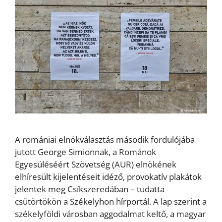
A romániai elnökválasztás második fordulójába
jutott George Simionnak, a Románok
Egyesüléséért Szövetség (AUR) elnökének
elhíresült kijelentéseit idéző, provokatív plakátok
jelentek meg Csíkszeredában – tudatta
csütörtökön a Székelyhon hírportál. A lap szerint a
székelyföldi városban aggodalmat keltő, a magyar