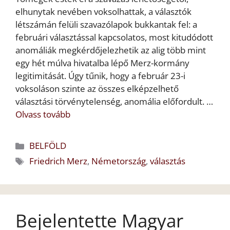
elhunytak nevében voksolhattak, a választók
létszámán felüli szavazólapok bukkantak fel: a
februári választással kapcsolatos, most kitudódott
anomáliák megkérdőjelezhetik az alig több mint
egy hét múlva hivatalba lépő Merz-kormány
legitimitását. Úgy tűnik, hogy a február 23-i
voksoláson szinte az összes elképzelhető
választási törvénytelenség, anomália előfordult. …
Olvass tovább
Kategória
BELFÖLD
Címkék
Friedrich Merz
,
Németország
,
választás
Bejelentette Magyar