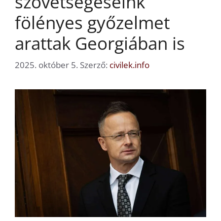
szövetségeseink
fölényes győzelmet
arattak Georgiában is
2025. október 5.
Szerző:
civilek.info