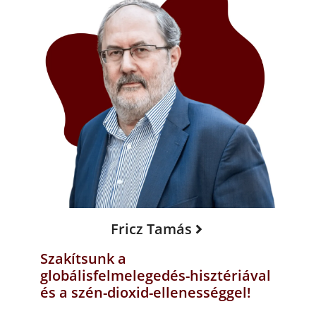
Fricz Tamás
Szakítsunk a
globálisfelmelegedés-hisztériával
és a szén-dioxid-ellenességgel!