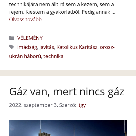
technikájára nem állt rá sem a kezem, sem a
fejem. Kiestem a gyakorlatból. Pedig annak …
Olvass tovább
Kategória
VÉLEMÉNY
Címkék
imádság
,
javítás
,
Katolikus Karitász
,
orosz-
ukrán háború
,
technika
Gáz van, mert nincs gáz
2022. szeptember 3.
Szerző:
itgy