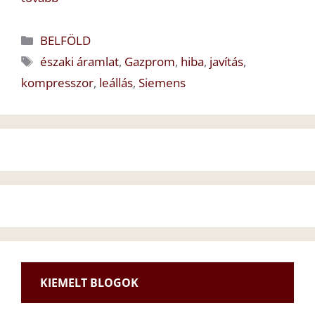
Kategória
BELFÖLD
Címkék
északi áramlat
,
Gazprom
,
hiba
,
javítás
,
kompresszor
,
leállás
,
Siemens
KIEMELT BLOGOK