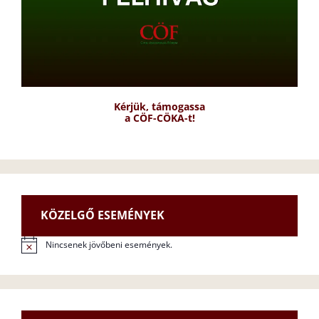
Kérjük, támogassa
a CÖF-CÖKA-t!
KÖZELGŐ ESEMÉNYEK
Nincsenek jövőbeni események.
N
o
t
i
c
e