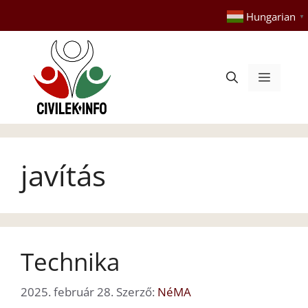
Kilépés
Hungarian
▼
a
tartalomba
Menü
javítás
Technika
2025. február 28.
Szerző:
NéMA